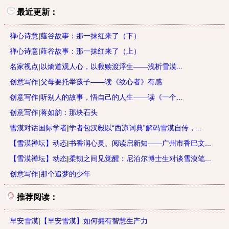
最近更新：
禅心诗意
|
薤谷故事：那一抹红来了（下）
禅心诗意
|
薤谷故事：那一抹红来了（上）
名家视点
|
以熵道观人心，以救赎渡浮生——浅析雪漠...
创意写作
|
父母要托举孩子——读《纹心者》有感
创意写作
|
听别人的故事，悟自己的人生——读《一个...
创意写作
|
蒋如韵：那块石头
雪漠对话国际学者
|
学者包汉毅以“西凉词典”解码雪漠自传，...
【雪漠禅坛】动态
|
书香润心灵、阅读启新知——广州市香巴文...
【雪漠禅坛】动态
|
柔韧之间见觉醒：尼泊尔博士生对谈雪漠笔...
创意写作
|
那个追梦的少年
推荐阅读：
早安雪漠
|
【早安雪漠】如何拥有智慧生产力