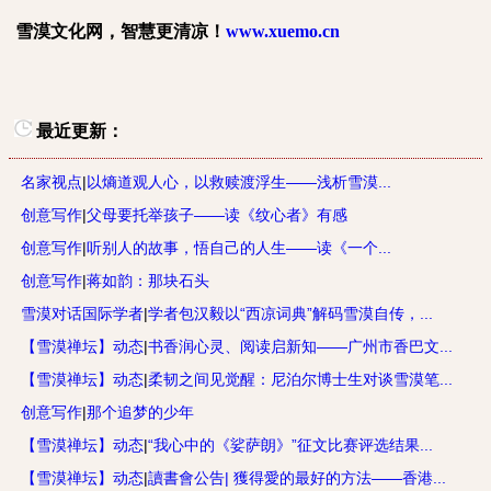
雪漠文化网，智慧更清凉！
www.xuemo.cn
最近更新：
名家视点
|
以熵道观人心，以救赎渡浮生——浅析雪漠...
创意写作
|
父母要托举孩子——读《纹心者》有感
创意写作
|
听别人的故事，悟自己的人生——读《一个...
创意写作
|
蒋如韵：那块石头
雪漠对话国际学者
|
学者包汉毅以“西凉词典”解码雪漠自传，...
【雪漠禅坛】动态
|
书香润心灵、阅读启新知——广州市香巴文...
【雪漠禅坛】动态
|
柔韧之间见觉醒：尼泊尔博士生对谈雪漠笔...
创意写作
|
那个追梦的少年
【雪漠禅坛】动态
|
“我心中的《娑萨朗》”征文比赛评选结果...
【雪漠禅坛】动态
|
讀書會公告| 獲得愛的最好的方法——香港...