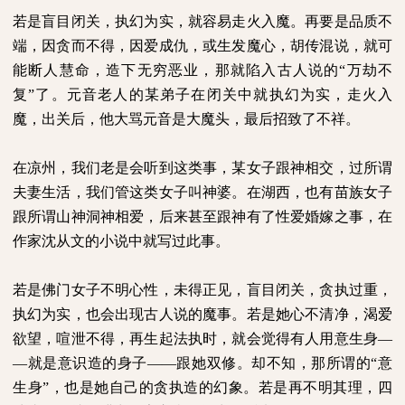
若是盲目闭关，执幻为实，就容易走火入魔。再要是品质不
端，因贪而不得，因爱成仇，或生发魔心，胡传混说，就可
能断人慧命，造下无穷恶业，那就陷入古人说的“万劫不
复”了。元音老人的某弟子在闭关中就执幻为实，走火入
魔，出关后，他大骂元音是大魔头，最后招致了不祥。
在凉州，我们老是会听到这类事，某女子跟神相交，过所谓
夫妻生活，我们管这类女子叫神婆。在湖西，也有苗族女子
跟所谓山神洞神相爱，后来甚至跟神有了性爱婚嫁之事，在
作家沈从文的小说中就写过此事。
若是佛门女子不明心性，未得正见，盲目闭关，贪执过重，
执幻为实，也会出现古人说的魔事。若是她心不清净，渴爱
欲望，喧泄不得，再生起法执时，就会觉得有人用意生身―
―就是意识造的身子――跟她双修。却不知，那所谓的“意
生身”，也是她自己的贪执造的幻象。若是再不明其理，四