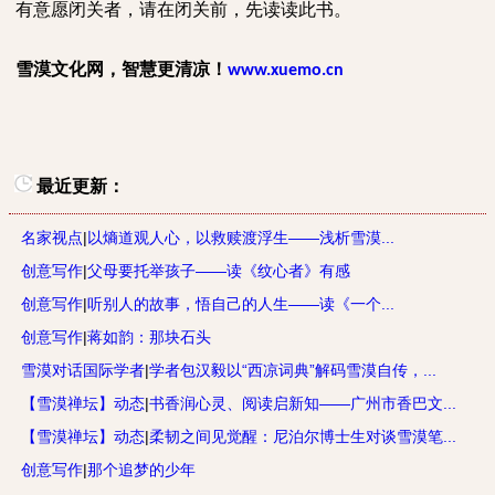
有意愿闭关者，请在闭关前，先读读此书。
雪漠文化网，智慧更清凉！
www.xuemo.cn
最近更新：
名家视点
|
以熵道观人心，以救赎渡浮生——浅析雪漠...
创意写作
|
父母要托举孩子——读《纹心者》有感
创意写作
|
听别人的故事，悟自己的人生——读《一个...
创意写作
|
蒋如韵：那块石头
雪漠对话国际学者
|
学者包汉毅以“西凉词典”解码雪漠自传，...
【雪漠禅坛】动态
|
书香润心灵、阅读启新知——广州市香巴文...
【雪漠禅坛】动态
|
柔韧之间见觉醒：尼泊尔博士生对谈雪漠笔...
创意写作
|
那个追梦的少年