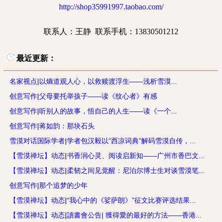
http://shop35991997.taobao.com/
联系人：王静
联系手机：
13830501212
最近更新：
名家视点
|
以熵道观人心，以救赎渡浮生——浅析雪漠...
创意写作
|
父母要托举孩子——读《纹心者》有感
创意写作
|
听别人的故事，悟自己的人生——读《一个...
创意写作
|
蒋如韵：那块石头
雪漠对话国际学者
|
学者包汉毅以“西凉词典”解码雪漠自传，...
【雪漠禅坛】动态
|
书香润心灵、阅读启新知——广州市香巴文...
【雪漠禅坛】动态
|
柔韧之间见觉醒：尼泊尔博士生对谈雪漠笔...
创意写作
|
那个追梦的少年
【雪漠禅坛】动态
|
“我心中的《娑萨朗》”征文比赛评选结果...
【雪漠禅坛】动态
|
讀書會公告| 獲得愛的最好的方法——香港...