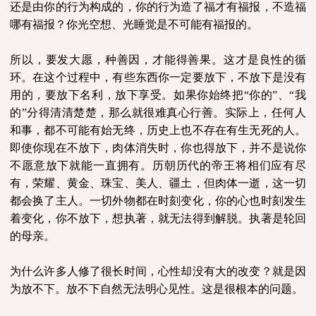
还是由你的行为构成的，你的行为造了福才有福报，不造福
哪有福报？你光空想、光睡觉是不可能有福报的。
所以，要发大愿，种善因，才能得善果。这才是良性的循
环。在这个过程中，有些东西你一定要放下，不放下是没有
用的，要放下名利，放下享受。如果你始终把“你的”、“我
的”分得清清楚楚，那么就很难真心行善。实际上，任何人
和事，都不可能有始无终，历史上也不存在有生无死的人。
即使你现在不放下，肉体消失时，你也得放下，并不是说你
不愿意放下就能一直拥有。历朝历代的帝王将相们应有尽
有，荣耀、黄金、珠宝、美人、疆土，但肉体一逝，这一切
都会换了主人。一切外物都在时刻变化，你的心也时刻发生
着变化，你不放下，想执著，就无法得到解脱。执著是轮回
的母亲。
为什么许多人修了很长时间，心性却没有大的改变？就是因
为放不下。放不下自然无法明心见性。这是很根本的问题。