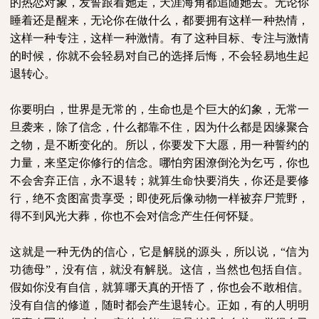
的热恋对象，发誓跟着她走，天涯海角都追随她去。无论你
睡着还是醒来，无论你在做什么，都要拥有这样一种热情，
这样一种专注，这样一种激情。有了这种目标、专注与激情
的时候，你就不会轻易对自己的选择后悔，不会轻易地生起
退转心。
你要明白，世界是无常的，生命也是个巨大的幻象，无常一
旦袭来，除了信念，什么都靠不住，因为什么都是因缘聚合
之物，是不断变化的。所以，你要发下大愿，用一种誓约的
力量，来坚定你修行的信念。哪怕穷困潦倒沦为乞丐，你也
不会舍弃正信，永不退转；就算生命快要消失，你还是要修
行，绝不贪图富贵享受；即使死后像动物一样被弃尸荒野，
得不到风光大葬，你也不会对信念产生任何怀疑。
这就是一种无伪的信心，它是解脱的源头，所以说，“信为
功德母”，没有信，就没有解脱。这信，当然也包括自信。
假如你没有自信，就算哪天真的开悟了，你也会不敢相信。
没有自信的修道，随时都会产生退转心。正如，有的人明明