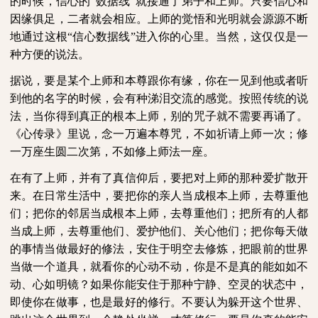
的时候，信心的“数据线”就接通了弟子和上师。只要信心和
因缘俱足，二者就会相应。上师的觉悟和光明就会源源不断
地通过这根“信心数据线”进入你的心里。当然，这仅仅是一
种方便的说法。
据说，要是某个上师和本尊跟你有缘，你在一见到他或者听
到他的名字的时候，会有种涕泪交流的感觉。按照传统的说
法，当你得到真正的根本上师，别的咒子就不需要再诵了。
《心传录》里说，念一万遍本尊咒，不如祈请上师一次；修
一万座生圆二次第，不如修上师法一座。
在有了上师，并有了真信仰后，要把对上师的那种爱扩散开
来。在日常生活中，要把你的亲人当成根本上师，去尊重他
们；把你的邻居当成根本上师，去尊重他们；把所有的人都
当成上师，去尊重他们、爱护他们、关心他们；把你每天做
的事情当做最好的修法，安住于明空去修炼，把眼前的世界
当做一个道具，就看你的心动不动，你是不是真的能如如不
动、心如明镜？如果你能安住于那种宁静、空灵的状态中，
即使你在做事，也是最好的修行。不要认为躲开这个世界、