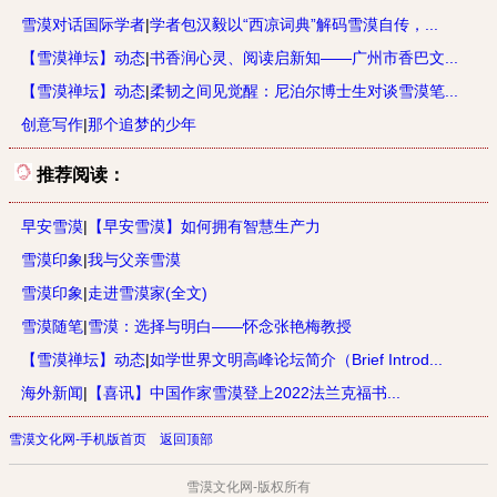
雪漠对话国际学者
|
学者包汉毅以“西凉词典”解码雪漠自传，...
【雪漠禅坛】动态
|
书香润心灵、阅读启新知——广州市香巴文...
【雪漠禅坛】动态
|
柔韧之间见觉醒：尼泊尔博士生对谈雪漠笔...
创意写作
|
那个追梦的少年
推荐阅读：
早安雪漠
|
【早安雪漠】如何拥有智慧生产力
雪漠印象
|
我与父亲雪漠
雪漠印象
|
走进雪漠家(全文)
雪漠随笔
|
雪漠：选择与明白——怀念张艳梅教授
【雪漠禅坛】动态
|
如学世界文明高峰论坛简介（Brief Introd...
海外新闻
|
【喜讯】中国作家雪漠登上2022法兰克福书...
雪漠文化网-手机版首页
返回顶部
雪漠文化网-版权所有