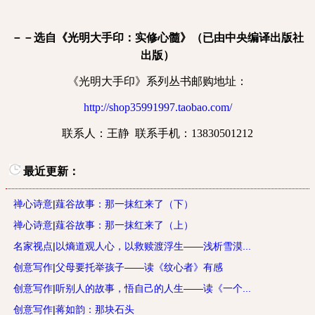
－－选自《光明大手印：实修心髓》（已由中央编译出版社
出版）
《光明大手印》系列丛书邮购地址：
http://shop35991997.taobao.com/
联系人：王静
联系手机：
13830501212
最近更新：
禅心诗意
|
薤谷故事：那一抹红来了（下）
禅心诗意
|
薤谷故事：那一抹红来了（上）
名家视点
|
以熵道观人心，以救赎渡浮生——浅析雪漠...
创意写作
|
父母要托举孩子——读《纹心者》有感
创意写作
|
听别人的故事，悟自己的人生——读《一个...
创意写作
|
蒋如韵：那块石头