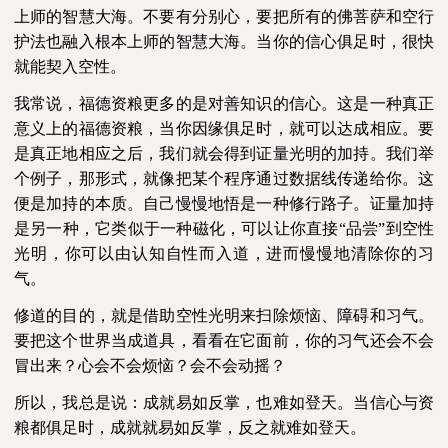
上师的智慧大海。不要有分别心，要把所有的佛菩萨和空行
护法也融入根本上师的智慧大海。当你的信心俱足时，很快
就能契入空性。
我常说，福德资粮更多的是对善知识的信心。这是一种真正
意义上的福德资粮，当你因缘俱足时，就可以达成相应。要
是真正地相应之后，我们就会得到证量光明的加持。我们举
个例子，那形式，就像把某个程序通过数据线传递给你。这
便是加持的本质。自己慢慢地悟是一种修行路子。证量加持
是另一种，它类似于一种磁化，可以让你直接“品尝”到空性
光明，你可以由认知自性而入道，进而慢慢地清除你的习
气。
修道的目的，就是借助空性光明来扫除烦恼、障碍和习气。
要把这个世界当成道具，看看在它面前，你的习气还会不会
冒出来？心会不会烦恼？会不会动摇？
所以，我总是说：成就易如反掌，也难如登天。当信心与资
粮都俱足时，成就就易如反掌，反之就难如登天。