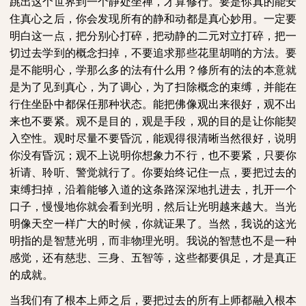
跳出这个世界到一个静处坐禅，才算修行。要是你真的能安
住真心之后，你会发现所有的静和动都是真心妙用。一定要
明白这一点，把分别心打碎，把动静的二元对立打碎，把一
切过去学到的概念扫掉，不要追求那些花里胡哨的方法。要
是不能明心，学那么多的法有什么用？修所有的法的本意就
是为了见到真心，为了调心，为了扫除概念的束缚，并能在
行住坐卧中都保任那种状态。能把佛像观出来很好，观不出
来也不要紧。观不是目的，观是手段，观的目的是让你能契
入空性。观时尽量不要昏沉，能观得很清晰当然很好，说明
你没有昏沉；观不上说明你想象力不行，也不要紧，只要你
祈请、聆听、警觉就行了。你要始终记住一点，要把过去的
束缚扫掉，沿着能够入道的这条路深深地扎进去，扎开一个
口子，慢慢地你就会看到光明，然后让光明越来越大。当光
明像天空一样广大的时候，你就证果了。当然，我说的这光
明指的是智慧光明，而非物理光明。我说的智慧也不是一种
感觉，还有慈悲、三身、五智等，这些都要俱足，才是真正
的成就。
当我们有了根本上师之后，要把过去的所有上师都融入根本