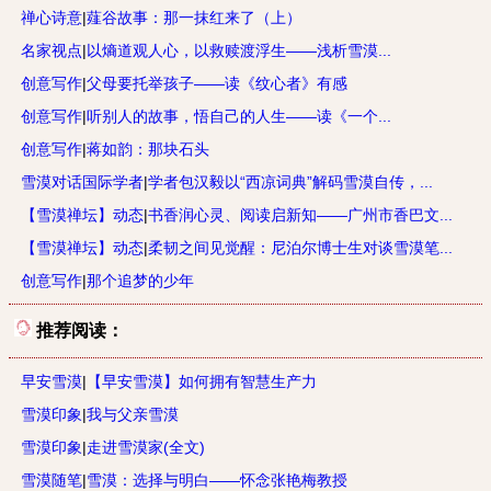
禅心诗意
|
薤谷故事：那一抹红来了（上）
名家视点
|
以熵道观人心，以救赎渡浮生——浅析雪漠...
创意写作
|
父母要托举孩子——读《纹心者》有感
创意写作
|
听别人的故事，悟自己的人生——读《一个...
创意写作
|
蒋如韵：那块石头
雪漠对话国际学者
|
学者包汉毅以“西凉词典”解码雪漠自传，...
【雪漠禅坛】动态
|
书香润心灵、阅读启新知——广州市香巴文...
【雪漠禅坛】动态
|
柔韧之间见觉醒：尼泊尔博士生对谈雪漠笔...
创意写作
|
那个追梦的少年
推荐阅读：
早安雪漠
|
【早安雪漠】如何拥有智慧生产力
雪漠印象
|
我与父亲雪漠
雪漠印象
|
走进雪漠家(全文)
雪漠随笔
|
雪漠：选择与明白——怀念张艳梅教授