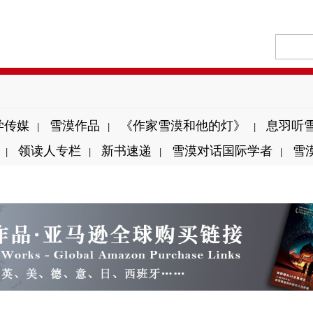
学传媒
雪漠作品
《作家雪漠和他的灯》
息羽听
|
|
|
领读人专栏
新书速递
雪漠对话国际学者
雪
|
|
|
|