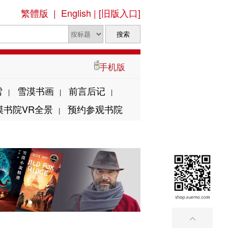
繁體版
|
English
|
[旧版入口]
手机版
雪
雪漠书画
前言后记
|
|
|
漠书院VR全景
预约参观书院
|