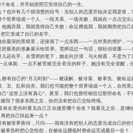
那个命名，并开始按照它安排自己的一生。
去？也许有几个很清楚的信号：当别人的态度开始决定我是谁，
整个世界缩成一个人、一段关系、一场失败，我就在一点点交出
；他抛弃我，我就觉得自己失败；命运摁低我，我就顺势把自己
，把它变成了自己的名字。
她在最深的黑暗里，还保留了一点东西——一点对美的维护，一
意把最美的形象展示给世界。雪师说过一句话，很轻但很重——
月儿还在乎。在雪师的笔下，她走向沙漠，与火相遇，不是为了
一点体面、一点不被苦难完全吞没的样子。她没有完全觉醒，
人都有自己的“月儿时刻”——被误解、被冷落、被辜负、被命运
恨、丑、乱和自弃。我们也可能把整个世界缩成一个人，在伤害
自己“这世上没有真心”。甚至，我们也曾经相信过那些命名：不
运摧毁了很多东西之后，你仍没有把自己交给坍塌。
没有在受伤时看见自己正在接受哪个命名？我看见之后，是继
，再把自己扶起来一点？
没有被世界善待，只问——我有没有把别人的态度当成自己的价
在被辜负时把心交给怨，在被命运摁低时替命运完成最后一击？