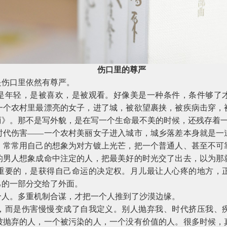
伤口里的尊严
是伤口里依然有尊严。
是年轻，是被喜欢，是被观看。好像美是一种条件，条件够了
一个农村里最漂亮的女子，进了城，被欲望裹挟，被疾病击穿，
丽》。那不是写外貌，是在写一个生命最不美的时候，还残存着
时代伤害——一个农村美丽女子进入城市，城乡落差本身就是一
，常常用自己的想象为对方镀上光芒，把一个普通人、甚至不可
的男人想象成命中注定的人，把最美好的时光交了出去，以为那
重要的，是获得自己命运的决定权。月儿最让人心疼的地方，
己的一部分交给了外面。
个人。多重机制合谋，才把一个人推到了沙漠边缘。
，而是伤害慢慢变成了自我定义。别人抛弃我、时代挤压我、
被抛弃的人，一个被污染的人，一个没有价值的人。很多时候，