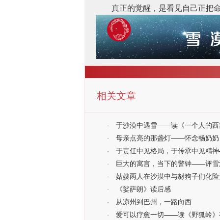
真正的觉醒，是看见自己正把
相关文章
·
于沙漠中遇雪——读《一个人的西
·
母亲点亮的那盏灯——怀念畅奶奶
·
于责任中见格局，于传承中见精神
·
巨大的寓言，当下的警钟——评雪漠
·
姑嫂两人在沙漠中与豺狗子们化险
·
《娑萨朗》读后感
·
从凉州到巴州，一路向西
·
爱可以疗愈一切——读《野狐岭》