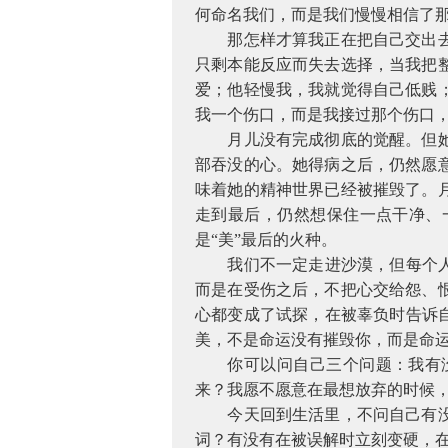
何命名我们，而是我们慢慢相信了
那怎样才算我正在把自己交出
只剩本能反应而失去选择，当我把
爱；他轻慢我，我就觉得自己低贱
我一个伤口，而是我接过那个伤口
月儿没有完成彻底的觉醒。但
部吞没的心。她得病之后，仍然愿
味着她的精神世界已经被摧毁了。
走到最后，仍然想保住一点干净、
是“美”最后的火种。
我们不一定走进沙漠，但每个
而是在受伤之后，不把心交给怨、
心都变成了试探，在被辜负时告诉
美，不是命运没有摧毁你，而是命
你可以问自己三个问题：我有
来？我愿不愿意在最想放弃的时候
今天回到生活里，不问自己有
词？有没有在被误解时立刻变硬，