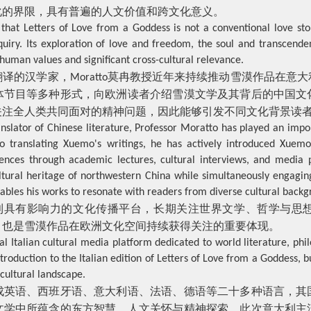
化的界限，具有普遍的人文价值和跨文化意义。
hat Letters of Love from a Goddess is not a conventional love story
 inquiry. Its exploration of love and freedom, the soul and transcen
 human values and significant cross-cultural relevance.
翻译的汉学家，
莫冉教授近年来持续推动雪漠作品在意大
Moratto
体节目等多种形式，向欧洲读者介绍雪漠文学及其背后的中国文
关注全人类共同面对的精神问题，因此能够引发不同文化背景读
anslator of Chinese literature, Professor Moratto has played an imp
 to translating Xuemo's writings, he has actively introduced Xuemo
iences through academic lectures, cultural interviews, and media
ultural heritage of northwestern China while simultaneously engaging
nables his works to resonate with readers from diverse cultural backg
利具有影响力的文化传播平台，长期关注世界文学、哲学与思
，也是雪漠作品在欧洲文化空间持续获得关注的重要体现。
tial Italian cultural media platform dedicated to world literature, phi
ntroduction to the Italian edition of Letters of Love from a Goddess, b
cultural landscape.
成英语、西班牙语、意大利语、法语、德语等二十多种语言，其
文学中所蕴含的东方智慧、人文关怀与精神探索。此次意大利主