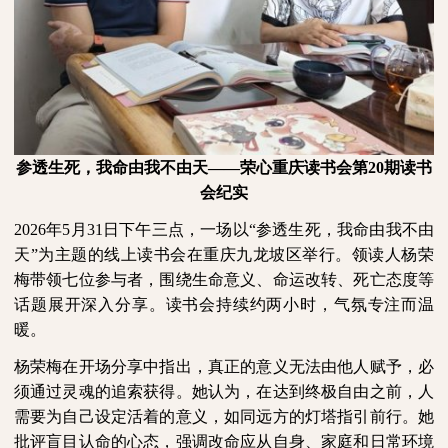
参透生死，我命由我不由天——荣心重庆读书会第
20
期读书
会纪实
2026
年
5
月
31
日下午三点，一场以“参透生死，我命由我不由
天”为主题的线上读书会在重庆九龙坡区举行。领读人杨荣
梅带领七位参与者，围绕生命意义、命运改转、死亡态度等
话题展开深入分享。读书会持续约两小时，气氛专注而温
暖。
杨荣梅在开场分享中指出，真正的意义无法由他人赋予，必
须通过灵魂的追索获得。她认为，在达到终极自由之前，人
需要为自己设定活着的意义，如同远方的灯塔指引前行。她
批评盲目认命的心态，强调改命应从自身、家庭和日常环境