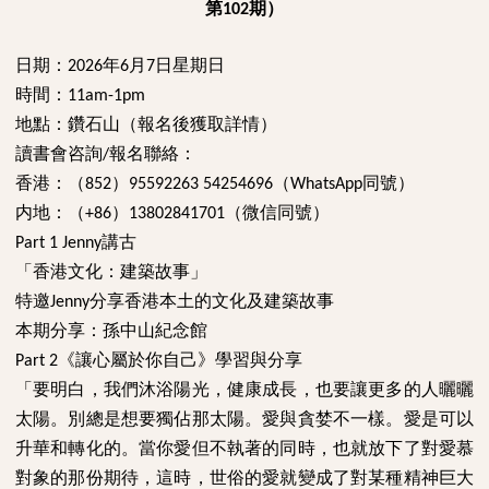
第
期）
102
日期：
年
月
日星期日
2026
6
7
時間：
11am-1pm
地點：鑽石山（報名後獲取詳情）
讀書會咨詢
報名聯絡：
/
香港：（
）
（
同號）
852
95592263 54254696
WhatsApp
内地：（
）
（微信同號）
+86
13802841701
講古
Part 1 Jenny
「香港文化：建築故事」
特邀
分享香港本土的文化及建築故事
Jenny
本期分享：孫中山紀念館
《讓心屬於你自己》學習與分享
Part 2
「要明白，我們沐浴陽光，健康成長，也要讓更多的人曬曬
太陽。別總是想要獨佔那太陽。愛與貪婪不一樣。愛是可以
升華和轉化的。當你愛但不執著的同時，也就放下了對愛慕
對象的那份期待，這時，世俗的愛就變成了對某種精神巨大