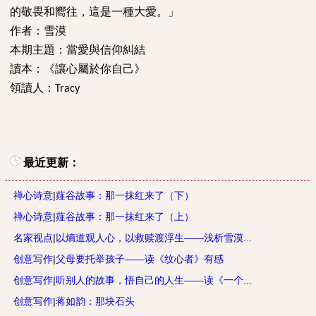
的敬畏和嚮往，這是一種大愛。」
作者：雪漠
本期主題：當愛與信仰糾結
讀本：《讓心屬於你自己》
領讀人：
Tracy
最近更新：
禅心诗意
|
薤谷故事：那一抹红来了（下）
禅心诗意
|
薤谷故事：那一抹红来了（上）
名家视点
|
以熵道观人心，以救赎渡浮生——浅析雪漠...
创意写作
|
父母要托举孩子——读《纹心者》有感
创意写作
|
听别人的故事，悟自己的人生——读《一个...
创意写作
|
蒋如韵：那块石头