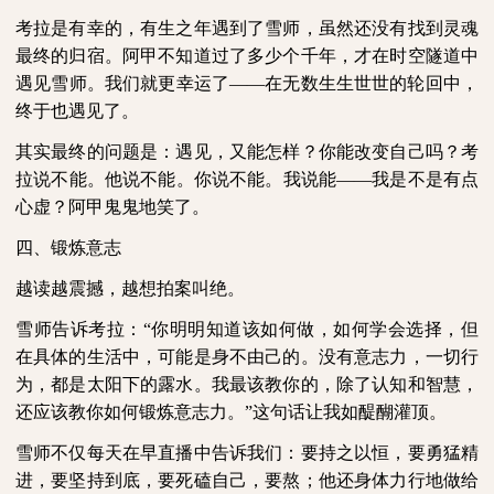
考拉是有幸的，有生之年遇到了雪师，虽然还没有找到灵魂
最终的归宿。阿甲不知道过了多少个千年，才在时空隧道中
遇见雪师。我们就更幸运了——在无数生生世世的轮回中，
终于也遇见了。
其实最终的问题是：遇见，又能怎样？你能改变自己吗？考
拉说不能。他说不能。你说不能。我说能——我是不是有点
心虚？阿甲鬼鬼地笑了。
四、锻炼意志
越读越震撼，越想拍案叫绝。
雪师告诉考拉：“你明明知道该如何做，如何学会选择，但
在具体的生活中，可能是身不由己的。没有意志力，一切行
为，都是太阳下的露水。我最该教你的，除了认知和智慧，
还应该教你如何锻炼意志力。”这句话让我如醍醐灌顶。
雪师不仅每天在早直播中告诉我们：要持之以恒，要勇猛精
进，要坚持到底，要死磕自己，要熬；他还身体力行地做给