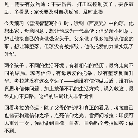
见，需要有效沟通；不要伤害、打击或控制孩子，要多鼓
励、多看见；家长要及时自我反省、及时止损
今天预习《雪漠智慧写作》时，读到《西夏咒》中的琼。他
想出家，母亲同意，想让他成为一代高僧；但父亲不同意，
想让他接自己的班做强盗头子。父亲做了很多摧毁琼信念的
事，想让琼堕落。但琼没有被摧毁，他依托爱的力量实现了
升华。
两个孩子，不同的生活环境，有着相似的经历，最终走向不
同的结局。琼有信仰，有母亲爱的托举，没有堕落反而升
华。考拉就没有这么幸运了——她没有信仰做后盾，没有认
真思考信仰问题，加上放荡不羁的生活方式，误入歧途，最
终走向不归路。这样的结局让人非常惋惜
回看考拉的命运：除了父母的托举和真正的看见，考拉自己
也需要构建信仰之塔，点亮信仰之光。雪师问考拉：即便可
以重过一次，你能做到自律、自省、自强吗？考拉回答：做
不到。