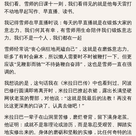
我们看。雪师的日课十一则，我们看得见的就是他每天雷打
不动地早起写作、早直播、读书。
我记得雪师在早直播时说：每天的早直播就是在锻炼大家的
意志力。我们何其有幸，有雪师用生命陪伴我们锻炼意志
力。我们不是一个人，我们都在一起
雪师经常说“丧心病狂地死磕自己”，这就是在磨炼意志力。
听多了有时会麻木，所以懒人需要时不时被鞭打一下。但更
应该“见鞭影而驰”“不待扬鞭自奋蹄”，这也是雪师一直在强
调的。
我想说的是，这句话我在《米拉日巴传》中也看到过。冈波
巴修行圆满即将离开时，米拉日巴撩起衣裙，露出长满坚硬
网状老茧的臀部，对他说：“这就是我最后的法教！再没有
比这更深奥的口诀了。认真去做吧！”
米拉日巴一辈子在山洞里苦修，磨烂脊背，留下满身老茧。
他证明：成就不是靠理论或游历，而是靠忍受艰苦、脚踏实
地实修出来的。身体的磨砺和坚毅的实修，比任何奇特的法