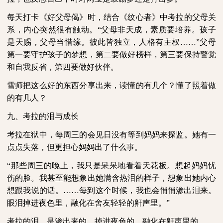
每天打卡《好父母偈》时，结合《纹心者》中考拉的父母关
系，内心突然很有触动。“父母非天成，素质要培养。孩子
是天赐，父母当惜缘。彼此皆独立，人格有主权……”父母
第一要守护孩子的梦想，第二要做好榜样，第三要保持警觉
和自我反省，第四要做好伙伴。
雪师把这么好的东西分享出来，读懂的有几个？懂了照着做
的有几人？
九、考拉的泪与成长
考拉在狱中，每周三的会见日没有等到妈妈来探监。她有一
点点失落，但更担心妈妈出了什么事。
“那些周三的晚上，我只是呆呆地看着天花板。想起妈妈忧
伤的脸。我甚至能想象出她满含热泪的样子，想象出她内心
想跟我说的话。……每到这个时候，我也会悄悄渗出泪来。
眼泪掉进夜色里，融化在舍友轻轻的鼾声里。”
考拉的泪，是渗出来的，掉进夜色的，融化在鼾声里的。