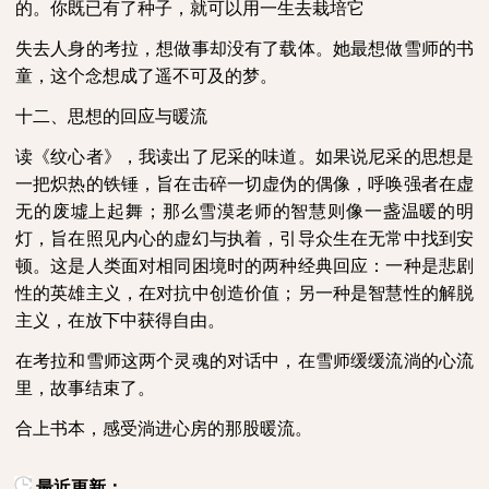
的。你既已有了种子，就可以用一生去栽培它
失去人身的考拉，想做事却没有了载体。她最想做雪师的书
童，这个念想成了遥不可及的梦。
十二、思想的回应与暖流
读《纹心者》，我读出了尼采的味道。如果说尼采的思想是
一把炽热的铁锤，旨在击碎一切虚伪的偶像，呼唤强者在虚
无的废墟上起舞；那么雪漠老师的智慧则像一盏温暖的明
灯，旨在照见内心的虚幻与执着，引导众生在无常中找到安
顿。这是人类面对相同困境时的两种经典回应：一种是悲剧
性的英雄主义，在对抗中创造价值；另一种是智慧性的解脱
主义，在放下中获得自由。
在考拉和雪师这两个灵魂的对话中，在雪师缓缓流淌的心流
里，故事结束了。
合上书本，感受淌进心房的那股暖流。
最近更新：