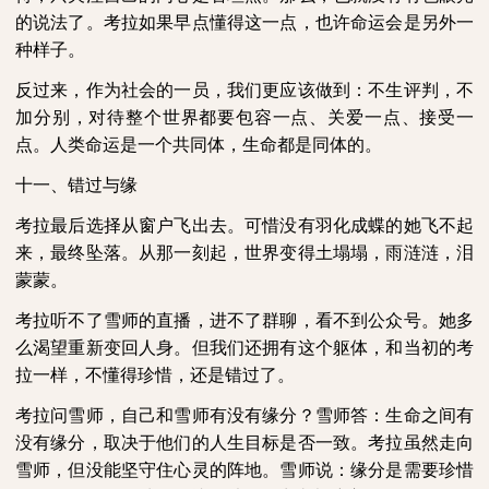
的说法了。考拉如果早点懂得这一点，也许命运会是另外一
种样子。
反过来，作为社会的一员，我们更应该做到：不生评判，不
加分别，对待整个世界都要包容一点、关爱一点、接受一
点。人类命运是一个共同体，生命都是同体的。
十一、错过与缘
考拉最后选择从窗户飞出去。可惜没有羽化成蝶的她飞不起
来，最终坠落。从那一刻起，世界变得土塌塌，雨涟涟，泪
蒙蒙。
考拉听不了雪师的直播，进不了群聊，看不到公众号。她多
么渴望重新变回人身。但我们还拥有这个躯体，和当初的考
拉一样，不懂得珍惜，还是错过了。
考拉问雪师，自己和雪师有没有缘分？雪师答：生命之间有
没有缘分，取决于他们的人生目标是否一致。考拉虽然走向
雪师，但没能坚守住心灵的阵地。雪师说：缘分是需要珍惜