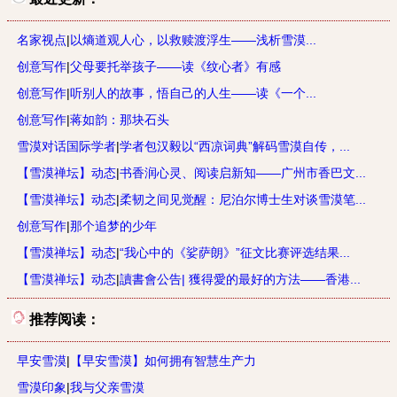
名家视点
|
以熵道观人心，以救赎渡浮生——浅析雪漠...
创意写作
|
父母要托举孩子——读《纹心者》有感
创意写作
|
听别人的故事，悟自己的人生——读《一个...
创意写作
|
蒋如韵：那块石头
雪漠对话国际学者
|
学者包汉毅以“西凉词典”解码雪漠自传，...
【雪漠禅坛】动态
|
书香润心灵、阅读启新知——广州市香巴文...
【雪漠禅坛】动态
|
柔韧之间见觉醒：尼泊尔博士生对谈雪漠笔...
创意写作
|
那个追梦的少年
【雪漠禅坛】动态
|
“我心中的《娑萨朗》”征文比赛评选结果...
【雪漠禅坛】动态
|
讀書會公告| 獲得愛的最好的方法——香港...
推荐阅读：
早安雪漠
|
【早安雪漠】如何拥有智慧生产力
雪漠印象
|
我与父亲雪漠