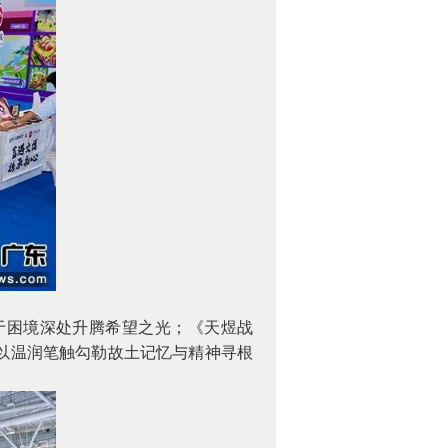
困境深处升腾希望之光；《天煜战
以温润笔触勾勒故土记忆与精神寻根