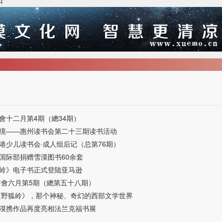
日
會十二月第4期（總34期）
境——惠州读书会第二十三期读书活动
港少儿读书会·成人组后记（总第76期）
国际部捐赠雪漠图书60余套
岭》电子书正式登陆亚马逊
書會六月第5期（總第五十八期）
《野狐岭》，那个神秘、奇幻的西部文学世界
漠携作品再度亮相法兰克福书展