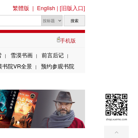
繁體版
|
English
|
[旧版入口]
手机版
雪
雪漠书画
前言后记
|
|
|
漠书院VR全景
预约参观书院
|