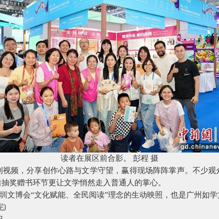
读者在展区前合影。
彭程
摄
频，分享创作心路与文学守望，赢得现场阵阵掌声。不少观
后抽奖赠书环节更让文学悄然走入普通人的掌心。
圳文博会“文化赋能、全民阅读”理念的生动映照，也是广州如
完
)