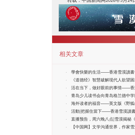
转载：中国新闻网
年
月
2026
5
24
相关文章
·
學會快樂的生活——香港雪漠讀書
·
《道德经》智慧破解现代人欲望困
·
活在当下，做好眼前的事情——香
·
青岛少儿读书会向青岛格兰德中学
·
海外读者的福音——英文版《野狐
·
活動|把握住當下——香港雪漠讀
·
直播预告，周六晚八点|雪漠揭秘
·
【中国网】文学沟通世界，作家雪