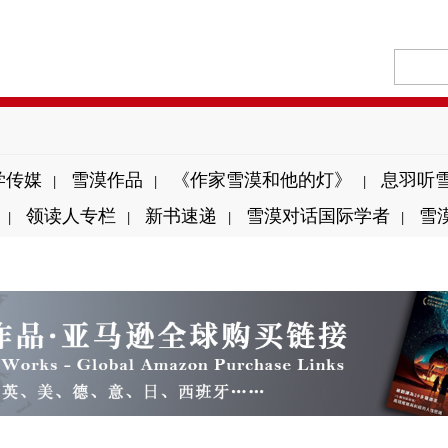
学传媒
雪漠作品
《作家雪漠和他的灯》
息羽听
|
|
|
领读人专栏
新书速递
雪漠对话国际学者
雪
|
|
|
|