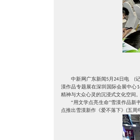
中新网广东新闻
月
日电
5
24
(
漠作品专题展在深圳国际会展中心
1
精神与大众心灵的沉浸式文化空间
“用文学点亮生命”雪漠作品新
点推出雪漠新作《爱不落下》
五周
(