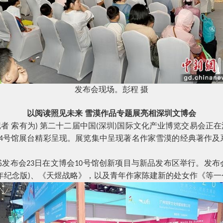
发布会现场。彭程
摄
以阅读照见未来
雪漠作品专题展亮相深圳文博会
记者
索有为
第二十二届中国
深圳
国际文化产业博览交易会正在
)
(
)
号馆展台精彩呈现。展览集中呈现著名作家雪漠的经典著作及
4
。
书发布会
日在文博会
号馆创新项目与新品发布区举行。发布
23
10
年纪念版
、《天煜战略》，以及青年作家陈建新的处女作《等一
)