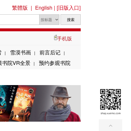
繁體版
|
English
|
[旧版入口]
手机版
雪
雪漠书画
前言后记
|
|
|
漠书院VR全景
预约参观书院
|