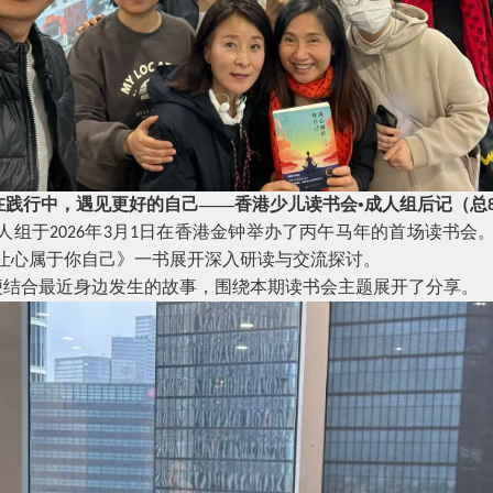
在践行中，遇见更好的自己——香港少儿读书会•成人组后记（总
人组于
年
月
日在香港金钟举办了丙午马年的首场读书会。
2026
3
1
让心属于你自己》一书展开深入研读与交流探讨。
便结合最近身边发生的故事，围绕本期读书会主题展开了分享。