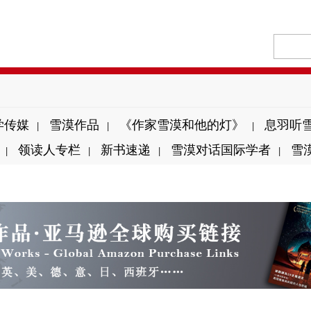
学传媒
雪漠作品
《作家雪漠和他的灯》
息羽听
|
|
|
领读人专栏
新书速递
雪漠对话国际学者
雪
|
|
|
|