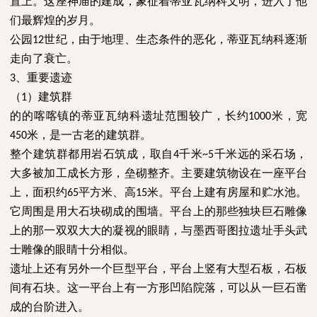
置上。这座神庙的建成，象征着蒂亚瓦纳科文明，进入了他
们最辉煌的岁月。
公园
世纪，由于地理、生态条件的恶化，蒂亚瓦纳科逐渐
12
走向了衰亡。
、重要遗迹
3
（
）建筑群
1
的的喀喀镇的蒂亚瓦纳科遗址范围较广，长约
米，宽
1000
米，是一古老的建筑群。
450
整个建筑群都用岩石筑成，取自
千米
千米远的采石场，
4
~5
大多被加工成长方形，垒砌整齐。主要建筑物设在一座平台
上，面积约
平方米、高
米。平台上建有房屋和贮水池。
65
15
它周围是用大石块砌成的围墙。平台上的那些独块巨石雕像
上的那一双双大大的凝视的眼睛，与墨西哥图拉遗址手头武
士雕像的眼睛十分相似。
遗址上还有另外一个巨型平台，平台上竖有大型石板，石板
间有石块。这一平台上有一方形凹陷院落，可以从一巨石凿
成的台阶进入。