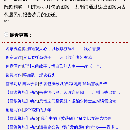
雕刻精确、用来标示月份的图案，太阳门通过这些图案为古
代居民们报告岁月的变迁。
an>
最近更新：
名家视点
|
以熵道观人心，以救赎渡浮生——浅析雪漠...
创意写作
|
父母要托举孩子——读《纹心者》有感
创意写作
|
听别人的故事，悟自己的人生——读《一个...
创意写作
|
蒋如韵：那块石头
雪漠对话国际学者
|
学者包汉毅以“西凉词典”解码雪漠自传，...
【雪漠禅坛】动态
|
书香润心灵、阅读启新知——广州市香巴文...
【雪漠禅坛】动态
|
柔韧之间见觉醒：尼泊尔博士生对谈雪漠笔...
创意写作
|
那个追梦的少年
【雪漠禅坛】动态
|
“我心中的《娑萨朗》”征文比赛评选结果...
【雪漠禅坛】动态
|
讀書會公告| 獲得愛的最好的方法——香港...