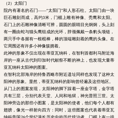
（
）太阳门
2
院内有著名的石门
——“太阳门”和人形石柱。太阳门由一块
巨石雕刻而成，高约
米，门楣上雕有神像、秃鹰和太阳。
3
石门上的石雕神像清晰可辨，圆圆的眼睛目光炯炯，头上刻
有一圈由蛇与猫头鹰组成的光环，脖颈佩戴一条豹头项链，
两只手中各握有一根棍棒，棒的顶端雕刻着的鹰的头像。在
它周围还有许多小神像簇拥着。
此神的形象不仅出现在蒂亚瓦纳科，在智利首都利马附近海
岸的一座从古代到印加时代献祭不断的神上，也发现大量蒂
亚瓦纳科太阳神的图案。
在智利北部海岸的特鲁西略市附近遗址同样也发现了这种太
阳神的形象。显然，蒂亚瓦纳科的影响曾经遍及这些地区。
从门上的图案发现，太阳神的脚下踩着一座金字塔，金字塔
共有三层，分别代表天堂、人间和地狱，神光普照三世。太
阳神旁边的那些小图案，是太阳神的使者，他们每个人都有
翅膀，像光一样射向四方：同时，这些图案也代表着蒂亚瓦
纳科帝国
个世纪漫长历史中的历代统治者。门楣上有一排
26