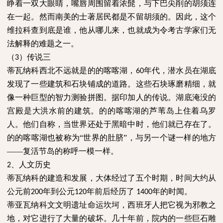
睁着一双大眼睛，嘴唇周围留着浓髭，与下巴尖削的胡须连
在一起。然而南美的士著居民都是不留胡须的。因此，这个
维拉科查到底是谁，他从哪儿来，也就成为令考古学家们无
法解释的难题之一。
（
）传说三
3
蒂瓦纳科西北不远就是的的喀喀湖，
年代，潜水员在湖底
60
发现了一些建筑和石块铺成的道路。这些石块琢磨精细，就
像一种巨型的智力测验拼图。据印加人的传说。湖底淹没的
宫殿是大洪水前的建筑。的的喀喀湖的芦苇岛上住着乌罗
人。他们自称，当世界还处于黑暗中时，他们就已存在了。
的的喀喀湖也被称为“世界的肚脐”，与另一个谜一样的地方
——复活节岛的称呼一模一样。
、人文历史
2
蒂瓦纳科的建造和发展，大体经过了五个时期，时间大约从
公元前
年到公元
年前后经历了
年的时闻。
200
120
1400
蒂亚瓦纳科文文明遗址命运坎坷，西班牙人把它视为邪教之
地，对它进行了大量的破坏。几十年前，院内的一些巨石雕