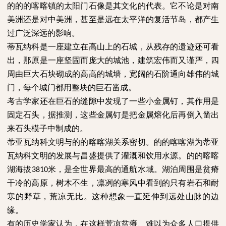
的的的喀喀镇的太阳门石像是其文化的代表。它不论是对南
美洲还是对中美洲，甚至是远在太平洋的复活节岛，都产生
过广泛深远的影响。
蒂瓦纳科是一座建立在高山上的石城，从残存的遗迹还可看
出，那原是一座坚固而庞大的城池，建筑宏伟而又谨严，四
周由巨大石块砌成的高高的城墙，宽阔的石阶通向雄伟的城
门，每个城门都用整块的巨石凿成。
考古学家还在巨石的缝隙中发现了一些小金属钉，其作用是
固定石头，据推测，这些金属钉是把金属熔化后再倒入凿出
来石头模子中制成的。
蒂亚瓦纳科文明与的的喀喀湖关系密切。的的喀喀湖为蒂亚
瓦纳科文明的发展与昌盛提供了灌溉和饮用水源。的的喀喀
湖海拔
米，是全世界最高的通航水域。湖泊周围是贫瘠
3810
干冷的高原，树木不生，凛冽的寒风中看到的只有岩石和耐
寒的野草，荒凉无比。这种想象一直延伸到远处山脉的边
缘。
有的历史学家认为，在这样荒凉贫瘠、难以为众多人口提供