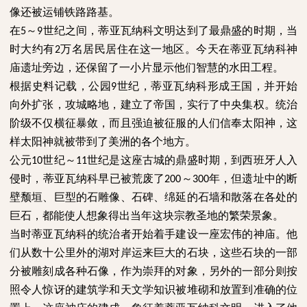
像还被运铺铁路路基。
在
～
世纪之间，蒂亚瓦纳科文明达到了最鼎盛的时期，当
5
9
时大约有
万名居民居住在这一地区。今天在蒂亚瓦纳科神
2
庙遗址旁边，还保留了一小片显示他们智慧的水田工程。
根据史料记载，公园
世纪，蒂亚瓦纳科形成王国，并开始
9
向外扩张，攻城略地，建立了帝国，实行了中央集权。统治
阶级不仅横征暴敛，而且强迫被征服的人们信奉太阳神，这
样太阳神就被带到了美洲的各个地方。
公元
世纪～
世纪是这座古城的鼎盛时期，到西班牙人入
10
11
侵时，蒂亚瓦纳科早已被荒废了
～
年，但遗址中的断
200
300
壁颓垣、巨型的石雕像、石碑、绵延的石墙和散落在各处的
巨石，都能使人想象得出当年这块宗教圣地的繁荣景象。
当时蒂亚瓦纳科的统治者开始着手建设一座宏伟的神庙。他
们从数十公里外的湖对岸运来巨大的石块，这些石块的一部
分被雕刻成各种石像，作为崇拜的对象，另外的一部分则按
照令人惊讶的建筑学和天文学知识被堆砌和放置到准确的位