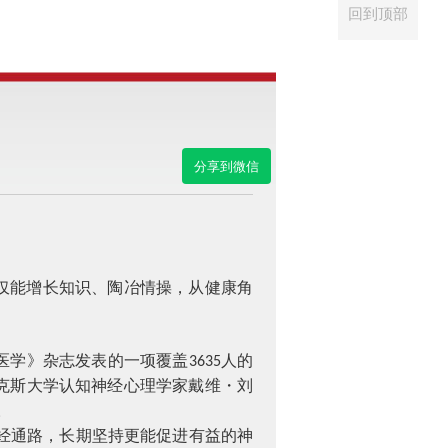
回到顶部
分享到微信
仅能增长知识、陶冶情操，从健康角
医学》杂志发表的一项覆盖
人的
3635
克斯大学认知神经心理学家戴维・刘
。
神经通路，长期坚持更能促进有益的神