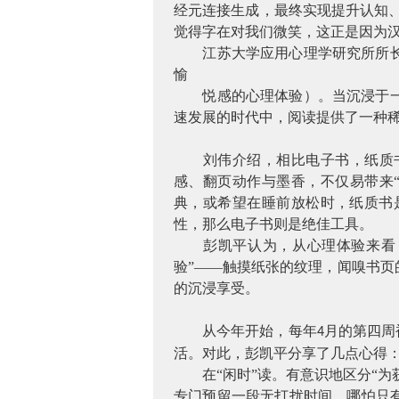
经元连接生成，最终实现提升认知、
觉得字在对我们微笑，这正是因为
江苏大学应用心理学研究所所长刘
愉
悦感的心理体验）。当沉浸于一本
速发展的时代中，阅读提供了一种
刘伟介绍，相比电子书，纸质
感、翻页动作与墨香，不仅易带来
典，或希望在睡前放松时，纸质书
性，那么电子书则是绝佳工具。
彭凯平认为，从心理体验来看，
验”——触摸纸张的纹理，闻嗅书
的沉浸享受。
从今年开始，每年
月的第四周
4
活。对此，彭凯平分享了几点心得
在
“闲时”读。有意识地区分“
专门预留一段无打扰时间，哪怕只