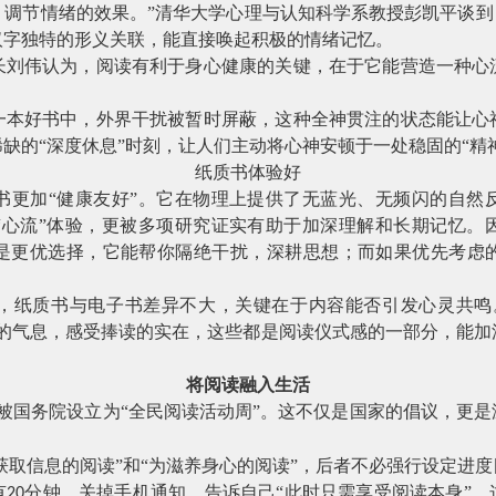
调节情绪的效果。”清华大学心理与认知科学系教授彭凯平谈到
汉字独特的形义关联，能直接唤起积极的情绪记忆。
伟认为，阅读有利于身心健康的关键，在于它能营造一种心
好书中，外界干扰被暂时屏蔽，这种全神贯注的状态能让心
稀缺的
“深度休息”时刻，让人们主动将心神安顿于一处稳固的“精
纸质书体验好
书更加
“健康友好”。它在物理上提供了无蓝光、无频闪的自然
“心流”体验，更被多项研究证实有助于加深理解和长期记忆。
是更优选择，它能帮你隔绝干扰，深耕思想；而如果优先考虑
纸质书与电子书差异不大，关键在于内容能否引发心灵共鸣
页的气息，感受捧读的实在，这些都是阅读仪式感的一部分，能加
将阅读融入生活
被国务院设立为“全民阅读活动周”。这不仅是国家的倡议，更
：
为获取信息的阅读”和“为滋养身心的阅读”，后者不必强行设定进
有
分钟，关掉手机通知，告诉自己“此时只需享受阅读本身”
20