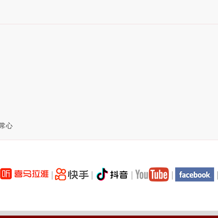
常心
|
|
|
|