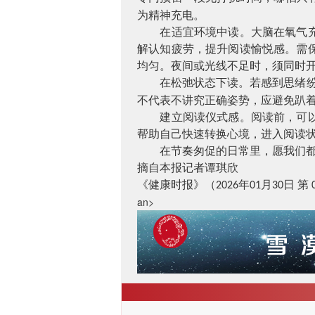
为精神充电。
在适宜环境中读。大脑在氧气充足
解认知疲劳，提升阅读愉悦感。需
均匀。夜间或光线不足时，须同时
在松弛状态下读。若感到思绪纷
不代表不讲究正确姿势，应避免趴
建立阅读仪式感。阅读前，可以为
帮助自己快速转换心境，进入阅读
在节奏匆促的日常里，愿我们都能
摘自
本报记者谭琪欣
《健康时报》（
年
月
日 第
2026
01
30
an>