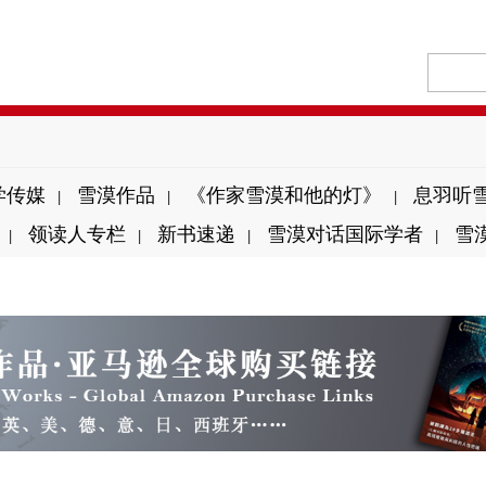
学传媒
雪漠作品
《作家雪漠和他的灯》
息羽听
|
|
|
领读人专栏
新书速递
雪漠对话国际学者
雪
|
|
|
|