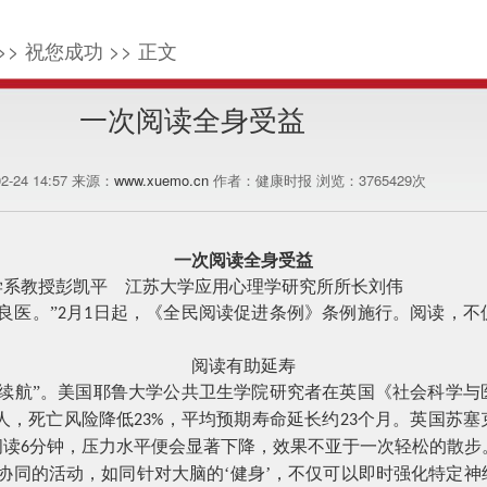
>> 祝您成功 >> 正文
一次阅读全身受益
02-24 14:57 来源：
www.xuemo.cn
作者：健康时报 浏览：
3765429
次
一次阅读全身受益
学系教授彭凯平 江苏大学应用心理学研究所所长刘伟
良医。”
月
日起，《全民阅读促进条例》条例施行。阅读，不
2
1
阅读有助延寿
“续航”。美国耶鲁大学公共卫生学院研究者在英国《社会科学与
人，死亡风险降低
，平均预期寿命延长约
个月。英国苏塞
23%
23
阅读
分钟，压力水平便会显著下降，效果不亚于一次轻松的散步
6
协同的活动，如同针对大脑的‘健身’，不仅可以即时强化特定