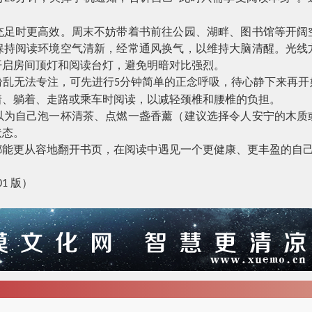
时更高效。周末不妨带着书前往公园、湖畔、图书馆等开阔
保持阅读环境空气清新，经常通风换气，以维持大脑清醒。光线
开启房间顶灯和阅读台灯，避免明暗对比强烈。
乱无法专注，可先进行
分钟简单的正念呼吸，待心静下来再开
5
着、躺着、走路或乘车时阅读，以减轻颈椎和腰椎的负担。
自己泡一杯清茶、点燃一盏香薰（建议选择令人安宁的木质
状态。
更从容地翻开书页，在阅读中遇见一个更健康、更丰盈的自
版）
01