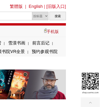
繁體版
|
English
|
[旧版入口]
手机版
雪
雪漠书画
前言后记
|
|
|
漠书院VR全景
预约参观书院
|