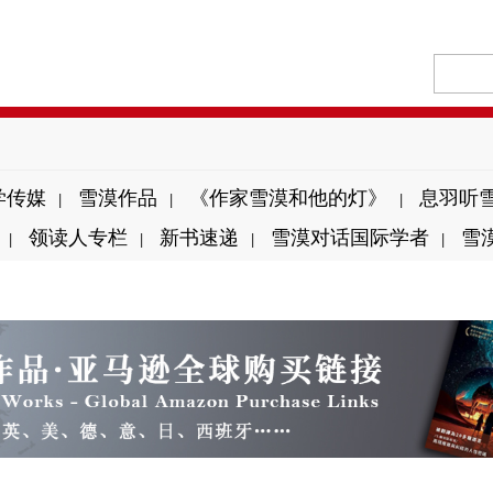
学传媒
雪漠作品
《作家雪漠和他的灯》
息羽听
|
|
|
领读人专栏
新书速递
雪漠对话国际学者
雪
|
|
|
|