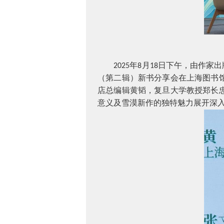
年
月
日下午，由作家出
2025
8
18
（第二辑）新书分享会在上海图书
店总编辑黄韬，复旦大学教授郑长
意义及雪漠新作的独特魅力展开深