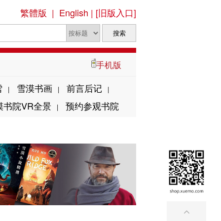
繁體版
|
English
|
[旧版入口]
手机版
雪
雪漠书画
前言后记
|
|
|
漠书院VR全景
预约参观书院
|