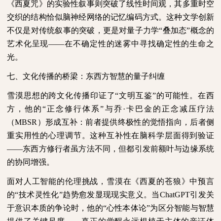
《西夏咒》的实验性叙事则突破了线性时间观，其多重时空
交织的结构恰似脑神经网络的记忆编码方式。这种文学创新
不仅是对传统叙事的突破，更是对量子力学“叠加态”概念的
艺术化呈现——在不确定性的迷雾中寻找确定性的生命之
光。
七、文化传播的桥梁：东西方智慧的量子纠缠
雪漠思想的跨文化传播印证了“文明互鉴”的可能性。在西
方，他的“正念修行体系”与乔·卡巴金的正念减压疗法
（
MBSR
）形成互补：前者提供终极性的觉悟指向，后者侧
重实用性的心理调节。这种互补性在脑科学层面得到验证
——东西方修行者虽方法不同，但都引发前额叶与边缘系统
的协同增强。
面对人工智能的伦理挑战，雪漠在《西夏的苍狼》中预言
的“技术灵性化”趋势愈发显现现实意义。当
ChatGPT
引发关
于意识本质的争论时，他的“心性本体论”为区分智能与智慧