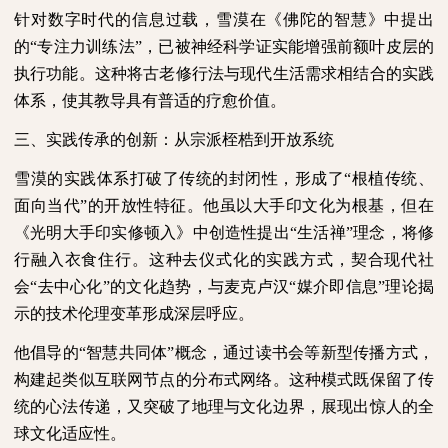
针对数字时代的信息过载，雪漠在《佛陀的智慧》中提出
的“专注力训练法”，已被神经科学证实能增强前额叶皮层的
执行功能。这种将古老修行法与现代生活需求相结合的实践
体系，使其教导具有普适的疗愈价值。
三、实践传承的创新：从宗派桎梏到开放系统
雪漠的实践体系打破了传统的封闭性，形成了“根植传统、
面向当代”的开放性特征。他虽以大手印文化为根基，但在
《光明大手印实修顿入》中创造性提出“生活禅”理念，将修
行融入衣食住行。这种去仪式化的实践方式，契合现代社
会“去中心化”的文化趋势，与麦克卢汉“媒介即信息”理论揭
示的技术伦理变革形成深层呼应。
他倡导的“智慧共同体”概念，通过读书会等新型传播方式，
构建起类似互联网节点的分布式网络。这种模式既保留了传
统的心法传递，又突破了地理与文化边界，展现出惊人的全
球文化适应性。