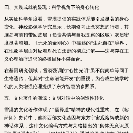
四、实践成就的显现：科学视角下的身心转化
从实证科学角度看，雪漠提倡的实践体系能引发显著的身心
变化。神经影像学研究显示，长期修习正念冥想的行者，其
脑岛与前扣带回皮层（负责共情与自我觉察的区域）灰质密
度显著增加。《无死的金刚心》中描述的“生死自在”境界，
在现象学层面对应着对死亡焦虑的彻底消解——这与存在主
义心理治疗追求的终极目标不谋而合。
在基因研究领域，雪漠强调的“心性光明”虽不能简单等同于
生物遗传，但其对“生命潜能开发”的重视，为合成生物学时
代的人类增强伦理提供了东方智慧的参照系。
五、文化著作的渊源：文明对话中的创造性转化
雪漠的文化著作体现了“儒释道”精神的现代性重构。在《娑
萨朗》史诗中，他将西部文化基因与东方宇宙观熔铸成新的
神话体系，这种文化编码方式与荣格提出的“集体无意识原