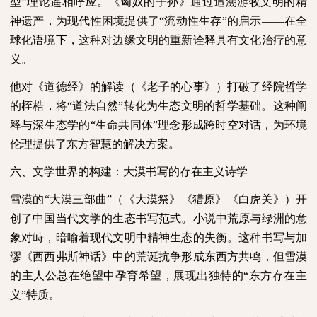
型”理论遥相呼应。《匈奴的子孙》通过追溯游牧文明的精
神遗产，为现代性困境提供了“流动性生存”的启示——在全
球化语境下，这种对边缘文明的重新诠释具有文化治疗的意
义。
他对《道德经》的解读（《老子的心事》）打破了经院哲学
的桎梏，将“道法自然”转化为生态文明的哲学基础。这种阐
释与深生态学的“生命共同体”理念形成跨时空对话，为环境
伦理提供了东方智慧的解决方案。
六、文学世界的构建：大漠书写的存在主义诗学
雪漠的“大漠三部曲”（《大漠祭》《猎原》《白虎关》）开
创了中国当代文学的生态书写范式。小说中荒原与绿洲的意
象对峙，暗喻着现代文明中精神生态的失衡。这种书写与加
缪《西西弗斯神话》中的荒诞抗争形成东西方共鸣，但雪漠
的主人公总在绝望中孕育希望，展现出独特的“东方存在主
义”特质。