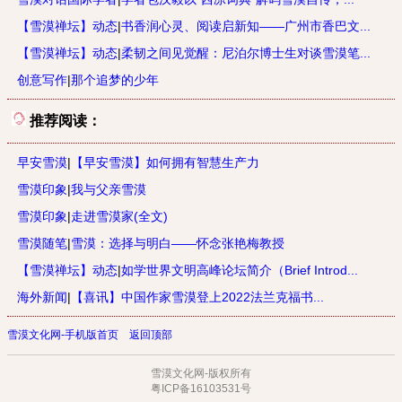
【雪漠禅坛】动态
|
书香润心灵、阅读启新知——广州市香巴文...
【雪漠禅坛】动态
|
柔韧之间见觉醒：尼泊尔博士生对谈雪漠笔...
创意写作
|
那个追梦的少年
推荐阅读：
早安雪漠
|
【早安雪漠】如何拥有智慧生产力
雪漠印象
|
我与父亲雪漠
雪漠印象
|
走进雪漠家(全文)
雪漠随笔
|
雪漠：选择与明白——怀念张艳梅教授
【雪漠禅坛】动态
|
如学世界文明高峰论坛简介（Brief Introd...
海外新闻
|
【喜讯】中国作家雪漠登上2022法兰克福书...
雪漠文化网-手机版首页
返回顶部
雪漠文化网-版权所有
粤ICP备16103531号