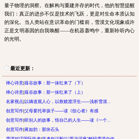
量子物理的洞察。在解构与重建并存的时代，他的智慧提醒
我们：真正的进步不仅是技术的飞跃，更是对生命本质认知
的深化。当人类站在意识革命的门槛前，雪漠文化现象或许
正是文明基因的自我唤醒——在机器轰鸣中，重新聆听内心
的光明。
最近更新：
禅心诗意
|
薤谷故事：那一抹红来了（下）
禅心诗意
|
薤谷故事：那一抹红来了（上）
名家视点
|
以熵道观人心，以救赎渡浮生——浅析雪漠...
创意写作
|
父母要托举孩子——读《纹心者》有感
创意写作
|
听别人的故事，悟自己的人生——读《一个...
创意写作
|
蒋如韵：那块石头
雪漠对话国际学者
|
学者包汉毅以“西凉词典”解码雪漠自传，...