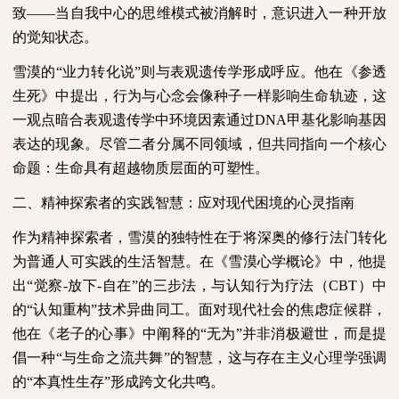
致——当自我中心的思维模式被消解时，意识进入一种开放
的觉知状态。
雪漠的“业力转化说”则与表观遗传学形成呼应。他在《参透
生死》中提出，行为与心念会像种子一样影响生命轨迹，这
一观点暗合表观遗传学中环境因素通过
DNA
甲基化影响基因
表达的现象。尽管二者分属不同领域，但共同指向一个核心
命题：生命具有超越物质层面的可塑性。
二、精神探索者的实践智慧：应对现代困境的心灵指南
作为精神探索者，雪漠的独特性在于将深奥的修行法门转化
为普通人可实践的生活智慧。在《雪漠心学概论》中，他提
出“觉察
-
放下
-
自在”的三步法，与认知行为疗法（
CBT
）中
的“认知重构”技术异曲同工。面对现代社会的焦虑症候群，
他在《老子的心事》中阐释的“无为”并非消极避世，而是提
倡一种“与生命之流共舞”的智慧，这与存在主义心理学强调
的“本真性生存”形成跨文化共鸣。