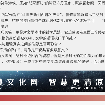
符号游戏。正如“胡家磨坊”的诺亚方舟意象，既象征救赎，又
虑
》的写作旨在“让世界听到西部的声音”。但叙事黑洞暗示了这种
流失。结尾的质问恰似全球化时代对地域文化的终极拷问——“
极境遇
技巧实验，更是对文学本体的哲学思辨。它迫使读者直面三个终
人物的身份皆被模糊，文学的话语权归于何处？
实与超验真实之间的裂隙是否可弥合？
说不清的存在”，写作是否仍具有救赎意义？
抛入黑洞。这种拒绝闭合的姿态，恰是文学对抗确定性暴力的最高
中，《野狐岭》完成了对中国文学单维叙事传统的爆破，也为世