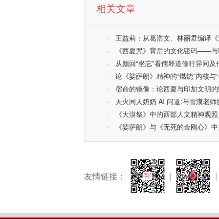
相关文章
·
王益莉：从葛浩文、林丽君编译《
·
《西夏咒》背后的文化密码——与D
·
从颜回“坐忘”看儒释道修行异同
·
论《娑萨朗》精神的“燃烧”内核与
·
宿命的镜像：论西夏与印加文明的
·
天火同人奶奶 AI 问道:与雪漠老
·
《大漠祭》中的西部人文精神观照
·
《娑萨朗》与《无死的金刚心》中
友情链接：
|
|