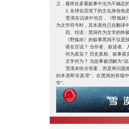
义，最终在多重叙事中沦为不确定的
全球化语境下的文化身份焦
3.
雪漠在访谈中坦言，《野狐岭
为文学符号时，其本真性已在翻译中
四、结语：黑洞作为文学的终
《野狐岭》的叙事黑洞不仅是
谁在言说？
当作者、叙述者、
何为真实？
历史真相、叙事真
文学何为？
当故事被消解为“
雪漠未给出答案，而是将问题
的本质即非真理”。在黑洞的吞噬
学”。