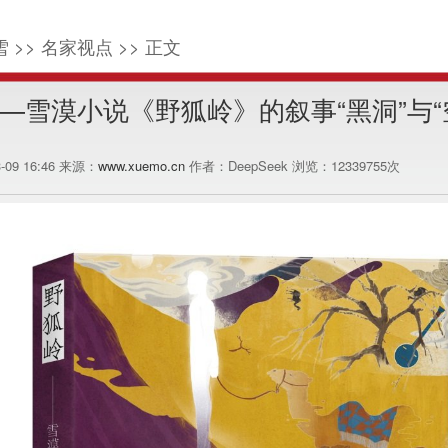
 >> 名家视点 >> 正文
——雪漠小说《野狐岭》的叙事“黑洞”与“
3-09 16:46 来源：
www.xuemo.cn
作者：DeepSeek 浏览：
12339755
次