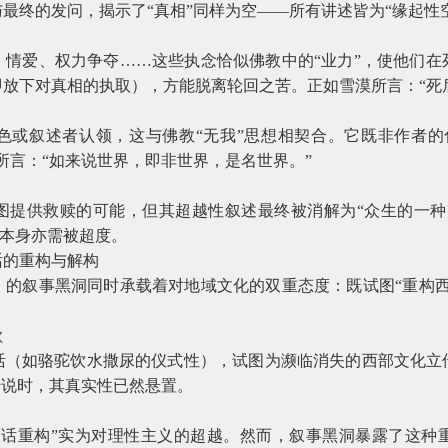
最终的发问，揭示了“真相”同样为空——所有讲述皆为“缘起性
、情爱、权力争夺……这些执念恰似佛教中的“业力”，使他们在
放下对真相的执取），方能脱离轮回之苦。正如雪漠所言：“死
色或叙述者认领，这与佛教“无我”思想相契合。它既非作者的
所言：“如来说世界，即非世界，是名世界。”
图提供救赎的可能，但其超越性叙述最终被消解为“众生的一种
”本身亦需被超度。
话的重构与解构
》的叙事黑洞同时承载着对地域文化的双重态度：既试图“重构西
歌
活（如骆驼饮水撒尿的仪式性），试图为濒临消失的西部文化立
传说时，其真实性已然悬置。
神话重构”实为对理性主义的超越。然而，叙事黑洞暴露了这种