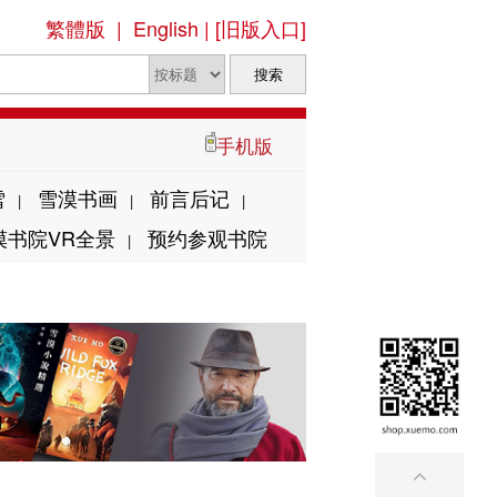
繁體版
|
English
|
[旧版入口]
手机版
雪
雪漠书画
前言后记
|
|
|
漠书院VR全景
预约参观书院
|