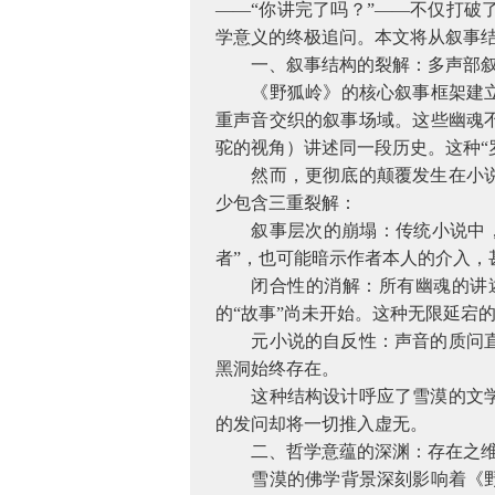
——“你讲完了吗？”——不仅打破
学意义的终极追问。本文将从叙事结
一、叙事结构的裂解：多声部
《野狐岭》的核心叙事框架建立
重声音交织的叙事场域。这些幽魂
驼的视角）讲述同一段历史。这种“
然而，更彻底的颠覆发生在小
少包含三重裂解：
叙事层次的崩塌：传统小说中
者”，也可能暗示作者本人的介入，
闭合性的消解：所有幽魂的讲
的“故事”尚未开始。这种无限延宕
元小说的自反性：声音的质问
黑洞始终存在。
这种结构设计呼应了雪漠的文
的发问却将一切推入虚无。
二、哲学意蕴的深渊：存在之
雪漠的佛学背景深刻影响着《野