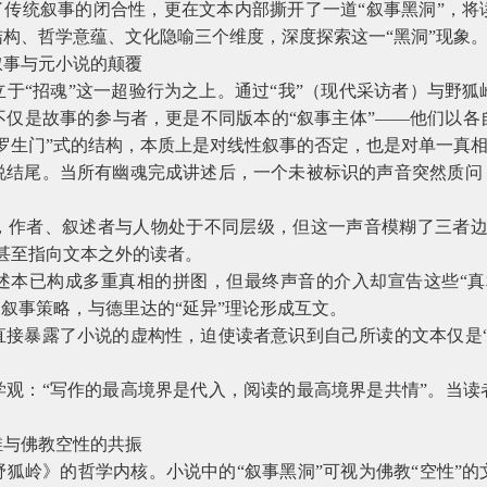
了传统叙事的闭合性，更在文本内部撕开了一道“叙事黑洞”，
构、哲学意蕴、文化隐喻三个维度，深度探索这一“黑洞”现象
叙事与元小说的颠覆
于“招魂”这一超验行为之上。通过“我”（现代采访者）与野
不仅是故事的参与者，更是不同版本的“叙事主体”——他们以各
罗生门”式的结构，本质上是对线性叙事的否定，也是对单一真
说结尾。当所有幽魂完成讲述后，一个未被标识的声音突然质问：
，作者、叙述者与人物处于不同层级，但这一声音模糊了三者边
甚至指向文本之外的读者。
述本已构成多重真相的拼图，但最终声音的介入却宣告这些“真
的叙事策略，与德里达的“延异”理论形成互文。
直接暴露了小说的虚构性，迫使读者意识到自己所读的文本仅是“
学观：“写作的最高境界是代入，阅读的最高境界是共情”。当读
维与佛教空性的共振
狐岭》的哲学内核。小说中的“叙事黑洞”可视为佛教“空性”