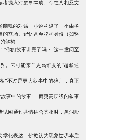
将读者抛入对叙事本质、存在真相及文
。
狐岭幽魂的对话，小说构建了一个由多
自的立场、记忆甚至物种身份（如骆
相的解构。
“你的故事讲完了吗？”这一发问至
界。它可能来自更高维度的“超叙述
相”不过是更大叙事中的碎片，真正
故事中的故事”，而更高层级的叙事
者试图通过共情拼合真相时，黑洞般
的文学化表达。佛教认为现象世界本质