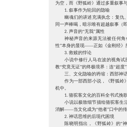
为空，而《野狐岭》通过多重叙事与
叙事作为轮回的隐喻
1.
幽魂们的讲述充满执念：复仇
同一声棒喝，暗示唯有超越叙事（即
声音的“无我”属性
2.
神秘声音的来源无法被任何角
性”本身的显现——正如《金刚经》
救赎的悖论
3.
小说中修行人马在波的视角试
教“究竟无证”的终极境界：连“超度
三、文化隐喻的坍缩：西部神
作为一部西部小说，《野狐岭
机中。
骆驼客文化的百科全书式挽
1.
小说以极致细节描绘骆驼客生
消解——当文化成为“他者”口中的
神话思维的后现代困境
2.
陈晓明指出，《野狐岭》的“