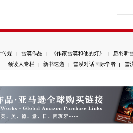
学传媒
雪漠作品
《作家雪漠和他的灯》
息羽听
|
|
|
领读人专栏
新书速递
雪漠对话国际学者
雪
|
|
|
|