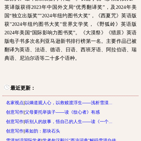
英译版获得
2023
年中国外文局“优秀翻译奖”，及
2024
年美
国“独立出版奖”
"2024
年纽约图书大奖
"
，《西夏咒》英语版
获
"2024
年纽约图书大奖
"
世界文学奖，《野狐岭》英语版
2024
年美国“国际影响力图书奖”。《大漠祭》《猎原》英语
版电子书多次名列亚马逊新书排行榜第一名。主要作品已被
翻译为英语、法语、德语、日语、西班牙语、阿拉伯语、瑞
典语、尼泊尔语等二十多个语种。
最近更新：
名家视点
|
以熵道观人心，以救赎渡浮生——浅析雪漠...
创意写作
|
父母要托举孩子——读《纹心者》有感
创意写作
|
听别人的故事，悟自己的人生——读《一个...
创意写作
|
蒋如韵：那块石头
雪漠对话国际学者
|
学者包汉毅以“西凉词典”解码雪漠自传，...