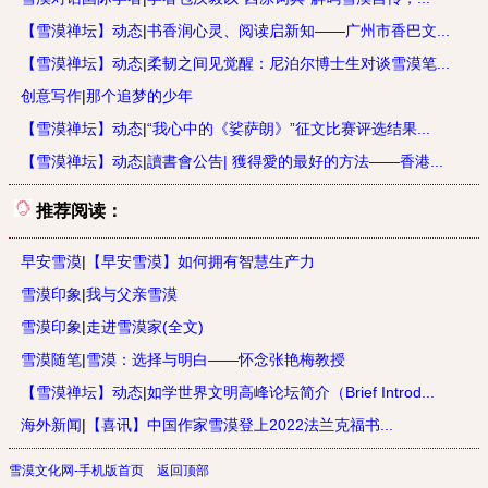
【雪漠禅坛】动态
|
书香润心灵、阅读启新知——广州市香巴文...
【雪漠禅坛】动态
|
柔韧之间见觉醒：尼泊尔博士生对谈雪漠笔...
创意写作
|
那个追梦的少年
【雪漠禅坛】动态
|
“我心中的《娑萨朗》”征文比赛评选结果...
【雪漠禅坛】动态
|
讀書會公告| 獲得愛的最好的方法——香港...
推荐阅读：
早安雪漠
|
【早安雪漠】如何拥有智慧生产力
雪漠印象
|
我与父亲雪漠
雪漠印象
|
走进雪漠家(全文)
雪漠随笔
|
雪漠：选择与明白——怀念张艳梅教授
【雪漠禅坛】动态
|
如学世界文明高峰论坛简介（Brief Introd...
海外新闻
|
【喜讯】中国作家雪漠登上2022法兰克福书...
雪漠文化网-手机版首页
返回顶部