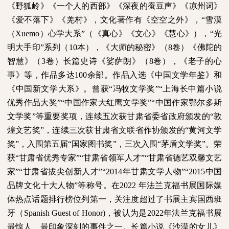
《野狐岭》《一个人的西部》《深夜的蚕豆声》《凉州词》
《爱不落下》《羌村》，文化著作有《空空之外》，“雪漠
（
Xuemo
）心学大系”（《真心》《文心》《慧心》），“光
明大手印”系列（
10
本），《大师的秘密》（
8
卷）《佛陀的
智慧》（
3
卷）长篇史诗《娑萨朗》（
8
卷），《老子的心
事》等，作品多达
100
余部。作品入选《中国文学年鉴》和
《中国新文学大系》。曾获“冯牧文学奖”“上海长中篇小说
优秀作品大奖”“中国作家大红鹰文学奖”“中国作家鄂尔多斯
文学奖”等重要奖项，连续五次获甘肃省委省政府颁发的“敦
煌文艺奖”，连续三次获甘肃省文联省作协颁发的“黄河文学
奖”，入围第五届“国家图书奖”，三次入围“茅盾文学奖”。荣
获“甘肃省优秀专家”“甘肃省领军人才”“甘肃省德艺双馨文艺
家”“甘肃省拔尖创新人才”“
2014
年甘肃文学人物”“
2015
中国
品牌文化十大人物”等称号。在
2022
年法兰克福书展国际媒
体热点话题排行榜位列第一，关注度超过了书展主宾国西班
牙（
Spanish Guest of Honor)
，被认为是
2022
年法兰克福书展
最惊人、最印象深刻的事件之一。长篇小说《沙漠的女儿》