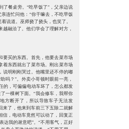
了餐桌旁。“吃早饭了”，父亲边说
亲连忙问他：“你干嘛去，不吃早饭
微笑着说道。巫师挠了挠头，也笑了。
来越融洽了。他们学会了理解对方，
和要买的东西。首先，他要去菜市场
拿着东西就出了菜市场。刚出菜市场
，说明刚刚哭过。他嘴里还不停的嘟
帮助吗？”。外卖小哥顿时眼前一亮，
任的，可偏偏电动车坏了，怎么都发
了一棵树下面。“我会修车，我帮你
的地方断开了，所以导致车子无法发
回来了，他来到车前三下五除二就解
相信，电动车竟然可以动了，回复正
表达我的谢意吧”。“不用客气，正好