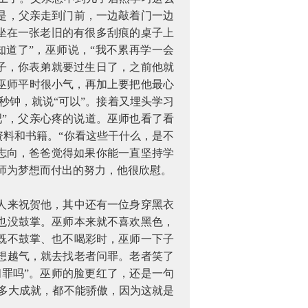
是，父亲走到门前，一边敲着门一边
他坐在一张老旧的有很多刮痕的桌子上
知道了”，巫师说，“我不累再学一会
儿子，你表弟就要过生日了，之前他就
巫师平时很小气，再加上要把他最心
秒钟，就说“可以”。接着又埋头学习
”，父亲心疼的说道。巫师也看了看
料和书籍。“你看这些干什么，是不
好志向，爸爸觉得如果你能一直坚持学
师为梦想而付出的努力，他很欣慰。
人来祝贺他，其中还有一位身穿黑衣
也没鼓掌。巫师本来就不喜欢黑色，
既不鼓掌、也不喝彩时，巫师一下子
想越气，就去找老者问罪。老者笑了
问罪吗”。巫师的脸更红了，还是一句
多大成就，都不能骄傲，因为这就是