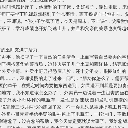
眼时间也该起床了，他麻利的下了床，叠好被子，穿过走廊，来到
巫师正要坐下吃饭忽然想到了什么事情，离开餐桌向书包走去。父
书”，巫师说。“你小子学疯了吧，今天是周末，不上课”，父亲
积极了，学习成绩也开始飞速上升，并且和父亲的关系也变得越
岁的巫师充满了活力。
门办事，他扫视了一下自己的任务清单，上面写着自己要办的事
到了拥挤繁华的菜市场，边转边买了几个土豆和西红柿，结完账
个外卖小哥。外卖小哥显得愁眉苦脸，还十分沮丧，眼圈红红的
啊……”，巫师慢慢的走了过来，问到：“朋友你怎么了，需要
重要的单子，在规定时间内要把东西送到，如果送不到我是要担责
的地方，我不知道该怎么办了”。外卖员一边说着一边沮丧的坐在
查了外卖小哥坏掉的电瓶车，发现是探速线圈和发动机链接
”，说完便三步并两步的跑回了家。不一会儿只见巫师提着工具箱
”。外卖小哥带着半信半疑的眼神跨上了电瓶车，一拧油门，不敢
谢谢您了，没有您的帮助，我今天肯定要耽误大事了。我给您钱