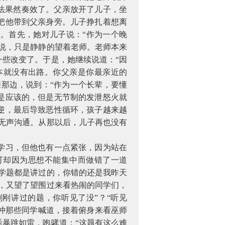
法果然奏效了。父亲放开了儿子，坐
把他带到父亲身旁。儿子挣扎着想离
。首先，她对儿子说：“作为一个晚
说，只是静静的望着老师。老师本来
些改变了。于是，她继续说道：“因
本就没有出路。你父亲是你最亲近的
亲那边，说到：“作为一个长辈，要懂
是应该的，但是无节制的发泄怒火就
逆，最后导致恶性循环，孩子越来越
无声沟通。从那以后，儿子再也没有
学习，但他也有一点紧张，因为站在
可却因为思想不能集中而做错了一道
学题都是讲过的，你错的还是我昨天
，又望了望围过来看热闹的同学们，
刚讲过的题，你听见了没”？“听见
师冲那些同学喊道，接着俯身来看巫师
暴跳如雷，咆哮道：“这题有这么难