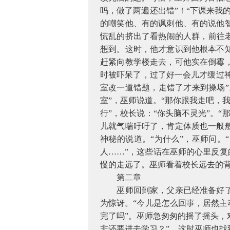
吗，做了两遍还出错”！“下课来我
的嘲笑他、有的讽刺他、有的说他
慌乱的挤出了看热闹的人群，前往
想到。这时，他才意识到他根本不
赶紧向教学楼走去，可他实在倒霉
时被吓呆了，过了好一会儿才缓过神
室改一道错题，走错了才来到操场”
室”，巫师说道。“那你跟我走吧，
行”，校长说：“你头脑不灵光”。“
儿就气喘吁吁了，肯定体质也一般般
神秘的说道。“为什么”，巫师问。
人……”，这些话在巫师的心里反复
慢的走远了。巫师看着校长远去的
第二章
巫师回到家，父亲已经准备好
为惊讶。“今儿是怎么回事，居然主
完了吗”。巫师急匆匆的摇了摇头，
非还要进去学习？”。这时巫师也