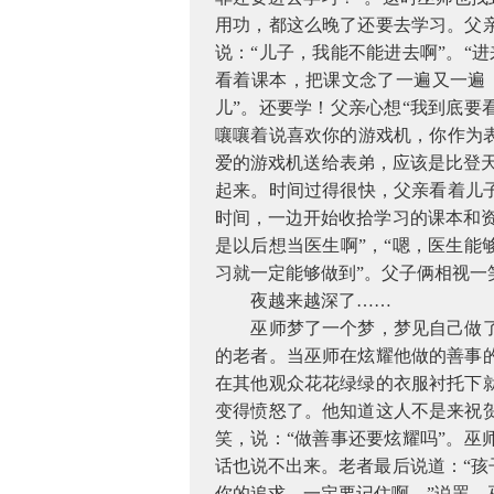
用功，都这么晚了还要去学习。父
说：“儿子，我能不能进去啊”。“
看着课本，把课文念了一遍又一遍，
儿”。还要学！父亲心想“我到底要
嚷嚷着说喜欢你的游戏机，你作为
爱的游戏机送给表弟，应该是比登天
起来。时间过得很快，父亲看着儿
时间，一边开始收拾学习的课本和
是以后想当医生啊”，“嗯，医生能
习就一定能够做到”。父子俩相视
夜越来越深了……
巫师梦了一个梦，梦见自己做
的老者。当巫师在炫耀他做的善事
在其他观众花花绿绿的衣服衬托下
变得愤怒了。他知道这人不是来祝
笑，说：“做善事还要炫耀吗”。巫
话也说不出来。老者最后说道：“
你的追求，一定要记住啊。”说罢，