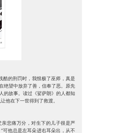
残酷的刑罚时，我恨极了巫师，真是
是在绝望中放弃了善，信奉了恶。原先
人的故事。读过《娑萨朗》的人都知
也让他在下一世得到了救渡。
父亲悲痛万分，对生下的儿子很是严
”可他总是左耳朵进右耳朵出，从不