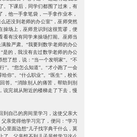
去了。下课后，同学们都围了过来，有
了，他一手拿笔袋，一手拿作业本，
么还没到老师的办公室”，巫师突然
在操场上，巫师意识到这很荒谬，便
看看有没有同学来操场打闹。巫师当
长满脸严肃。“我要到数学老师的办公
。“是的，我没有去过数学老师的办公
想了想，说：“当一个发明家”。“不
行”。“您怎么知道”。“才小跑了一会
你”。“什么职业”。“医生”，校长
长回答。“消除别人的痛苦，帮助到别
”，说完就从附近的楼梯走了下去，慢
回到自己的房间里学习，这使父亲大
。父亲觉得他学习完了，便问：“学习
说心里面边想“儿子找字典干什么，莫
上了。父亲想不到儿子居然学习这么