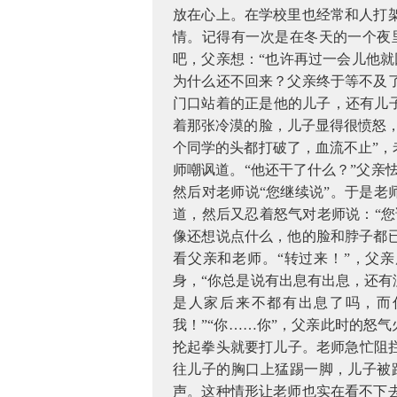
放在心上。在学校里也经常和人打
情。记得有一次是在冬天的一个夜
吧，父亲想：“也许再过一会儿他
为什么还不回来？父亲终于等不及
门口站着的正是他的儿子，还有儿子
着那张冷漠的脸，儿子显得很愤怒，
个同学的头都打破了，血流不止”，
师嘲讽道。“他还干了什么？”父亲
然后对老师说“您继续说”。于是老
道，然后又忍着怒气对老师说：“您
像还想说点什么，他的脸和脖子都
看父亲和老师。“转过来！”，父
身，“你总是说有出息有出息，还有
是人家后来不都有出息了吗，而
我！”“你……你”，父亲此时的怒
抡起拳头就要打儿子。老师急忙阻
往儿子的胸口上猛踢一脚，儿子被
声。这种情形让老师也实在看不下