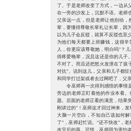
了。于是老师改变了方式，一边从
在一旁的沙发上，沉默不语。老师
父亲远一点，但是老师让他别动，
辈，要懂得尊敬长辈礼让长辈，因
以为儿子会反驳，就算不反驳也至
为他们每天都要上班赚钱，这很辛
人，你更应该尊敬她，明白吗”？儿
得疼爱晚辈，况且这还是你的儿子
不对了。而且还把怒火发泄在了孩
对抗”。说到这儿，父亲和儿子都
和同学打过架或者去过网吧了，父
令巫师再一次得到感悟的事情
旁边的老师正盯着他的作业本看。
题。后面的老师正看的满意，结果
刚讲过的”！巫师这才回过神来，
大脑一片空白，不知自己该如何解
了”，巫师赶忙说。“还不快改”，
改完后的题。可惜，巫师因为害怕