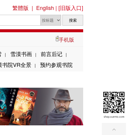
繁體版
|
English
|
[旧版入口]
手机版
雪
雪漠书画
前言后记
|
|
|
漠书院VR全景
预约参观书院
|