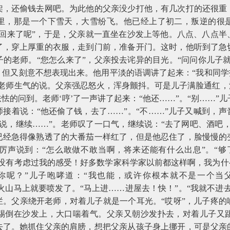
架，还偷钱去网吧。为此他的父亲没少打他，有几次打的还很重
里，那是一个下雪天，大雪纷飞。他已经上了初二，叛逆的很
就回来了呢”，于是，父亲就一直坐在沙发上等他。八点、八点半
了，穿上厚重的衣服，走到门前，准备开门。这时，他听到了急
的老师。“您怎么来了”，父亲投去诧异的目光。“问问你儿子
但又刻意不想表现出来。他用平淡的语调讲了起来：“我和同学
老师生气的说。父亲强忍怒火，浑身颤抖。可是儿子满脸通红，
怯怯的问到。老师‘哼’了一声讲了起来：“他还……”。“别……”
师接着说：“他还偷了钱，去了……”。“不……”儿子又喊到，声
说，继续……”。老师叹了一口气，继续说：“去了网吧、酒吧
已经急得像熟透了的大番茄一样红了，但是他忍住了，脸慢慢的
亲厉声说到：“怎么敢做不敢当啊，将来还能有什么出息”。“够
没有考虑过我的感受！好多数学家科学家以前都这样啊，我为什
你呢？”儿子咆哮道：“我也能，或许你根本就不是一个当
气火山马上就要喷发了。“马上进……进屋去！快！”。“我就不进
拦。父亲绕开老师，对着儿子就是一个耳光。“哎呀”，儿子疼的
踢倒在沙发上，大口喘着气。父亲又朝沙发扑去，对着儿子又
去了。她抓住父亲的肩膀，想把父亲从孩子身上挪开，可是父亲