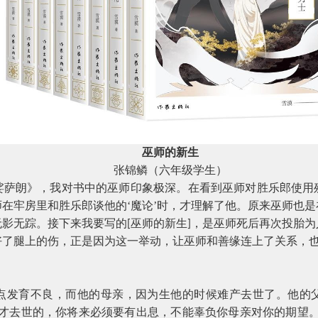
巫师的新生
张锦鳞（六年级学生）
娑萨朗》，我对书中的巫师印象极深。在看到巫师对胜乐郎使用
在牢房里和胜乐郎谈他的‘魔论’时，才理解了他。原来巫师也
无影无踪。接下来我要写的
巫师的新生
，是巫师死后再次投胎为
[
]
好了腿上的伤，正是因为这一举动，让巫师和善缘连上了关系，
点发育不良，而他的母亲，因为生他的时候难产去世了。他的
你才去世的，你将来必须要有出息，不能辜负你母亲对你的期望。