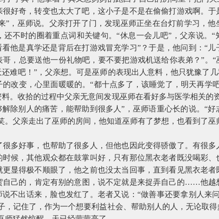
亲很好奇，转变也太大了吧，这小子是不是在偷偷打游戏啊。于
进来”，巫师说。父亲打开了门，发现巫师正坐在台灯前学习，
还不时的圈着重点词和关键句。“休息一会儿吧”，父亲说。“
看看他是真学还是背后在打游戏冒充学习”？于是，他问到：“
表哥，总要送他一份礼物吧，要不要把游戏机送给你表弟？”。“
还难吧！”，父亲想。可是巫师的表现出人意料，他只犹豫了几
子的改变，心里面暖暖的。“都十点多了，该睡觉了，明天再学吧
资料。收拾的过程中父亲无意间发现巫师在看好多与医学相关的资
够解除别人的痛苦，能帮助到很多人”，巫师语重心长的说。“
一笑。父亲走出了巫师的房间，他知道巫师有了梦想，也看到了巫
了很多好事，也帮助了很多人，但他也因此变得骄傲了。有很多
的时候，其他观众都在鼓掌叫好，只有那位黑衣老者既没喝彩、
就更显得极不顺眼了，他之前也没太当回事，直到看见黑衣老者
贺自己的，肯定有别的意图，说不定就是来捉弄自己的……他越
师说不出话来，脸也发红了。老者又说：“做善事还要拿别人来
孩子，记住了，作为一个想要利益社会、帮助别人的人，无论取得
巫师猛然惊醒，天已经蒙蒙亮了。