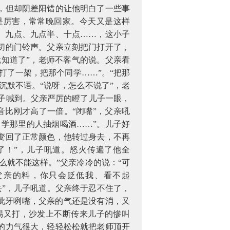
，但却阴差阳错的让他明白了一些事
是厉害，常常晚回家。今天又是这样
、九点、九点半、十点……，这小子
切的门铃声。父亲立刻把门打开了，
就知道了”，老师不客气的说。父亲看
打了一架，把那个同学……”。“把那
沉默不语。“说呀，怎么不说了”，老
儿子喊到。父亲严厉的瞪了儿子一眼，
音比刚才高了一倍。“闭嘴”，父亲吼
，学那里的人抽烟喝酒……”。儿子好
变回了正常颜色，他转过身去，不再
了！”，儿子吼道。怒火传遍了他全
么就不能这样。”父亲冷冷的说：“可
父亲的料，你只会贬低我、看不起
去”，儿子吼道。父亲终于忍不住了，
呲牙咧嘴，父亲的气还是没有消，又
踢又打，沙发上不断传来儿子的惨叫
的力气很大，轻轻松松就把老师顶开