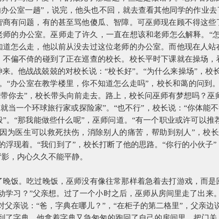
的办公室一趟”，说完，他头也不回，就去查看其他同学的作业
智商有问题，有的甚至骂他傻瓜、智障。可巫师现在顾不得这些
老师的办公室。巫师走了许久，一直在想该和老师怎么解释。“怎
知道怎么走，他以前从没去过这位老师的办公室。而他现在人站
，不偏不倚的碰到了正在巡查的校长。校长平时下课就在操场，
来。他战战兢兢的对校长说：“校长好”。“为什么来操场”，校
。“办公室在教学楼里，你不知道怎么走吗”，校长和蔼的问到
我带你去”，校长带头向前走去。路上，校长问巫师有梦想吗？巫师
那就当一个环球旅行家或探险家”。“也不行”，校长说：“你体能不
”。“那我能做些什么呢”，巫师问道。“有一个职业或许可以推荐给
“因为医生可以救死扶伤，消除别人的痛苦，帮助到别人”，校
的浮现着。“我们到了”，校长打断了他的思路。“你行的小伙子
背影，内心久久不能平静。
了晚饭。吃过晚饭，巫师没有像往常那样着急着去打游戏，而是
动学习？”父亲想。过了一个小时之后，巫师从房间里走了出来
对父亲说：“爸，字典在哪儿？”，“在柜子的第二格里”，父亲边
找到了字典，他拿着字典又急匆匆的跑回了自己的房间里，把门关