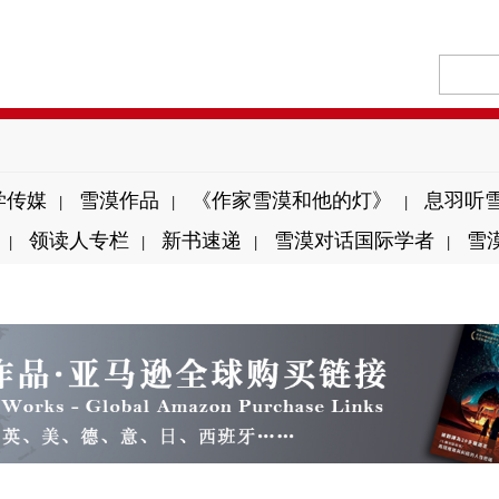
学传媒
雪漠作品
《作家雪漠和他的灯》
息羽听
|
|
|
领读人专栏
新书速递
雪漠对话国际学者
雪
|
|
|
|