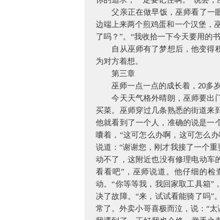
父亲正在做早饭，巫师看了一
边端上来两个煎鸡蛋和一个汉堡，
了吗？”。“我收拾一下今天要用的
自从巫师有了梦想后，他变得
为对方着想。
第三章
巫师一点一点的成长着，
多
20
今天天气格外晴朗，巫师要出
买菜。巫师穿过几条熟悉的街道来
他就看到了一个人，准确的说是一
囔着，“这可怎么办啊，这可怎么办
说道：“谢谢您，刚才我接了一个
动不了，这附近也没有修理电动车
看看吧”，巫师说道。他仔细的检
动。“你等等我，我回家取工具箱
决了故障。“来，试试看能骑了吗
常了。外卖小哥喜极而泣，说：“太