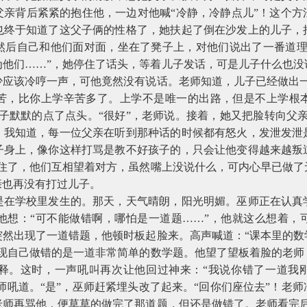
父亲背后紧紧的抱住他，一边对他喊“冷静，冷静点儿”！这个方
也终于知道了这父子俩的性格了，她扶起了倒在沙发上的儿子，
然后自己和他们面对面，坐在了凳子上，对他们说出了一番道理
为他们……”，她停住了话头，等着儿子发话，可是儿子什么也没
少应该冷哼一声，可他竟然没有说话。老师知道，儿子已经做出一
苦，比你上学辛苦多了。上学不是唯一的出路，但是不上学根
子默默的点了点头。“很好”，老师说。接着，她又把脸转向父
。我知道，每一位父亲在听到那种话的时候都有怒火，发泄发泄
子身上，像你这样打骂是教不好孩子的，只会让他变得越来越叛
怔住了，他们互相望着对方，虽然嘴上没说什么，可内心早已做了
亲也再没有打过儿子。
是在学校里发生的。那天，天气晴朗，阳光明媚。巫师正在认真
他想：“可不能做错啊，哪怕是一道题……”，他就这么想着，
突然出现了一道错题，他顿时板起脸来。高声喊道：“课本里的数
发现自己做错的是一道非常简单的数学题。他望了望板着脸的老师
释。这时，一声吼叫再次让他回过神来：“我说你错了一道我刚
老师吼道。“是”，巫师赶紧埋头改了起来。“回你们座位去”！老
老师再骂他，便草草的做完了那道题，但还是做错了。老师看完后