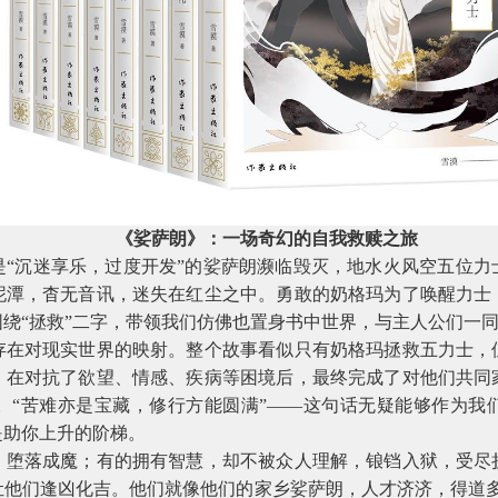
《娑萨朗》：一场奇幻的自我救赎之旅
是“沉迷享乐，过度开发”的娑萨朗濒临毁灭，地水火风空五位力
泥潭，杳无音讯，迷失在红尘之中。勇敢的奶格玛为了唤醒力士
绕“拯救”二字，带领我们仿佛也置身书中世界，与主人公们一
存在对现实世界的映射。整个故事看似只有奶格玛拯救五力士，
，在对抗了欲望、情感、疾病等困境后，最终完成了对他们共同
。“苦难亦是宝藏，修行方能圆满”——这句话无疑能够作为我
是助你上升的阶梯。
，堕落成魔；有的拥有智慧，却不被众人理解，锒铛入狱，受尽
让他们逢凶化吉。他们就像他们的家乡娑萨朗，人才济济，得道多