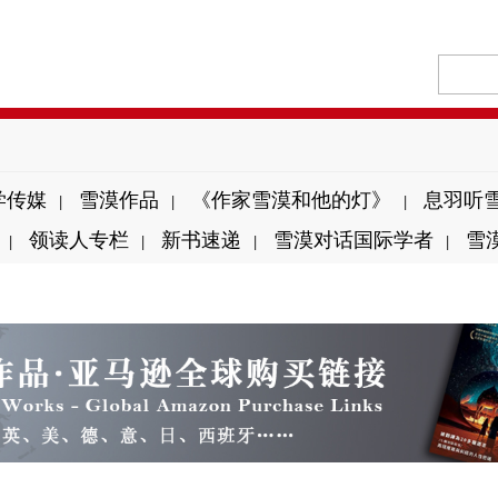
学传媒
雪漠作品
《作家雪漠和他的灯》
息羽听
|
|
|
领读人专栏
新书速递
雪漠对话国际学者
雪
|
|
|
|