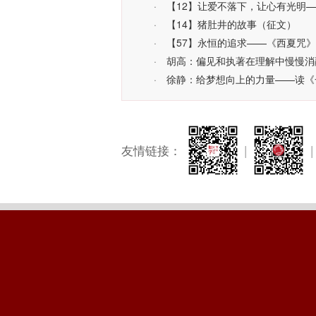
·
【12】让爱不落下，让心有光明
·
【14】猪肚井的故事（征文）
·
【57】永恒的追求——《西夏咒
·
胡高：偏见和执著在理解中慢慢消
·
徐静：给梦想向上的力量——读《
友情链接：
|
|