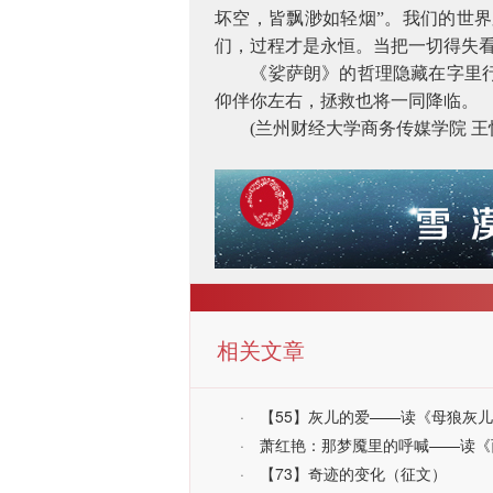
坏空，皆飘渺如轻烟”。我们的世
们，过程才是永恒。当把一切得失
《娑萨朗》的哲理隐藏在字里
仰伴你左右，拯救也将一同降临。
(
兰州财经大学商务传媒学院 王
相关文章
·
【55】灰儿的爱——读《母狼灰
·
萧红艳：那梦魇里的呼喊——读《
·
【73】奇迹的变化（征文）