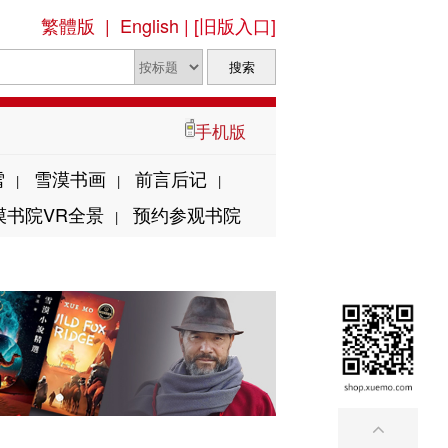
繁體版
|
English
|
[旧版入口]
手机版
雪
雪漠书画
前言后记
|
|
|
漠书院VR全景
预约参观书院
|