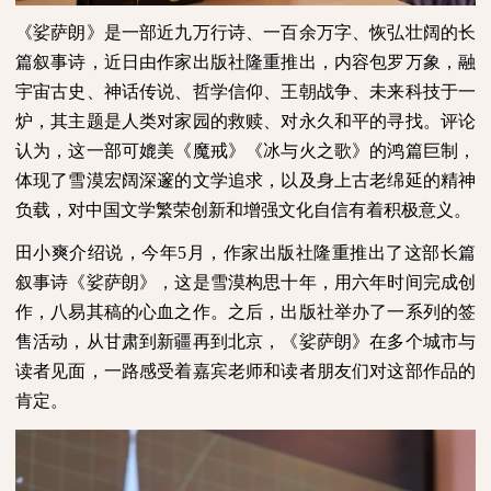
《娑萨朗》是一部近九万行诗、一百余万字、恢弘壮阔的长
篇叙事诗，近日由作家出版社隆重推出，内容包罗万象，融
宇宙古史、神话传说、哲学信仰、王朝战争、未来科技于一
炉，其主题是人类对家园的救赎、对永久和平的寻找。评论
认为，这一部可媲美《魔戒》《冰与火之歌》的鸿篇巨制，
体现了雪漠宏阔深邃的文学追求，以及身上古老绵延的精神
负载，对中国文学繁荣创新和增强文化自信有着积极意义。
田小爽介绍说，今年
5
月，作家出版社隆重推出了这部长篇
叙事诗《娑萨朗》，这是雪漠构思十年，用六年时间完成创
作，八易其稿的心血之作。之后，出版社举办了一系列的签
售活动，从甘肃到新疆再到北京，《娑萨朗》在多个城市与
读者见面，一路感受着嘉宾老师和读者朋友们对这部作品的
肯定。