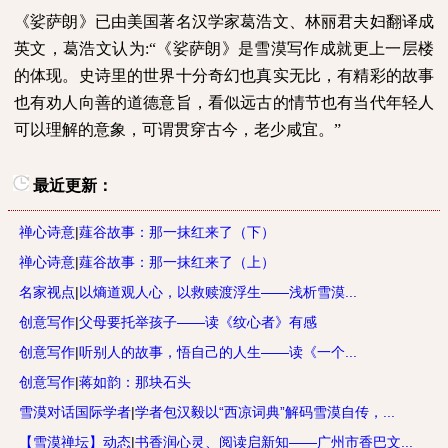
《娑萨朗》已由美国著名汉学家葛浩文、林丽君夫妇翻译成
英文，葛浩文认为
:
“《娑萨朗》是雪漠写作成就更上一层楼
的体现。史诗里的世界十分奇幻也真实无比，有精彩的故事
也有劝人向善的道德意旨，看似远古的情节也有当代年轻人
可以理解的意象，可谓贯穿古今，老少咸宜。”
最近更新：
禅心诗意
|
薤谷故事：那一抹红来了（下）
禅心诗意
|
薤谷故事：那一抹红来了（上）
名家视点
|
以熵道观人心，以救赎渡浮生——浅析雪漠...
创意写作
|
父母要托举孩子——读《纹心者》有感
创意写作
|
听别人的故事，悟自己的人生——读《一个...
创意写作
|
蒋如韵：那块石头
雪漠对话国际学者
|
学者包汉毅以“西凉词典”解码雪漠自传，...
【雪漠禅坛】动态
|
书香润心灵、阅读启新知——广州市香巴文...