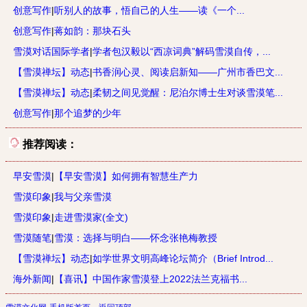
创意写作
|
听别人的故事，悟自己的人生——读《一个...
创意写作
|
蒋如韵：那块石头
雪漠对话国际学者
|
学者包汉毅以“西凉词典”解码雪漠自传，...
【雪漠禅坛】动态
|
书香润心灵、阅读启新知——广州市香巴文...
【雪漠禅坛】动态
|
柔韧之间见觉醒：尼泊尔博士生对谈雪漠笔...
创意写作
|
那个追梦的少年
推荐阅读：
早安雪漠
|
【早安雪漠】如何拥有智慧生产力
雪漠印象
|
我与父亲雪漠
雪漠印象
|
走进雪漠家(全文)
雪漠随笔
|
雪漠：选择与明白——怀念张艳梅教授
【雪漠禅坛】动态
|
如学世界文明高峰论坛简介（Brief Introd...
海外新闻
|
【喜讯】中国作家雪漠登上2022法兰克福书...