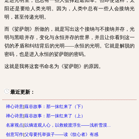
走进光明里，也总有一些人会撑起遮阳伞。但即使这样，太
阳还是要给人类光明。因为，人类中总有一些人会接纳光
明，甚至传递光明。
而《娑萨朗》所做的，就是写出这个接纳与不接纳并存，光
明与黑暗并存，变化与永恒并存的世界，并且让你看到这一
切的矛盾和纠结背后的光明——永恒的光明。它就是解脱的
密码，也是进入永恒的娑萨朗的密码。
这就是我将这套书命名为《娑萨朗》的原因。
最近更新：
禅心诗意
|
薤谷故事：那一抹红来了（下）
禅心诗意
|
薤谷故事：那一抹红来了（上）
名家视点
|
以熵道观人心，以救赎渡浮生——浅析雪漠...
创意写作
|
父母要托举孩子——读《纹心者》有感