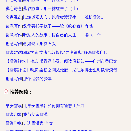
禅心诗意
|
薤谷故事：那一抹红来了（上）
名家视点
|
以熵道观人心，以救赎渡浮生——浅析雪漠...
创意写作
|
父母要托举孩子——读《纹心者》有感
创意写作
|
听别人的故事，悟自己的人生——读《一个...
创意写作
|
蒋如韵：那块石头
雪漠对话国际学者
|
学者包汉毅以“西凉词典”解码雪漠自传，...
【雪漠禅坛】动态
|
书香润心灵、阅读启新知——广州市香巴文...
【雪漠禅坛】动态
|
柔韧之间见觉醒：尼泊尔博士生对谈雪漠笔...
创意写作
|
那个追梦的少年
推荐阅读：
早安雪漠
|
【早安雪漠】如何拥有智慧生产力
雪漠印象
|
我与父亲雪漠
雪漠印象
|
走进雪漠家(全文)