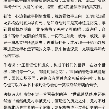
域百年故事能真实讲述的见证者，正是基于此，加上作者故
事楔子中引入是的采访、追查，使我们坚信故事的真实性。
初读一心追着故事剧情发展，着急看故事走向，迫切想知道
龙多格热到底为啥而死，想知道他到底是英雄还是厉鬼，读
到最后恍然明白，龙多格热？羌村？可能吧，或许吧，命
运？宿命？光阴的长廊里，一切不过如此，或你，或我。读
完一遍总觉得怅然落失，再重新翻开，才发现一开始为赶故
事进度觉得有些啰嗦的文字，原来包含深意，充满世界和命
运的哲思。
作者说：“正是记忆和遗忘，构成了我们的世界。在这个世
界，我们每一个人，都是时间之花”，“世间的善恶本就是这
样，因其立场不同，往往会有两种完全相反的评判”，相信
你也可以在本书中读到让你会心一笑或豁然开朗的句子。
唐朝诗人杜甫曾有过一首写羌村的诗：“世乱遭飘荡
,
生还偶
然遂
!
”当然此羌村非彼羌村，但荒远的历史之外，羌村不过
是西北历史世界的一个缩影，龙多格热也不过是历史的一个