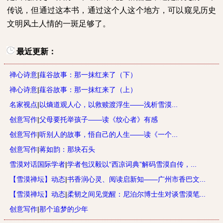
传说，但通过这本书，通过这个人这个地方，可以窥见历史
文明风土人情的一斑足够了。
最近更新：
禅心诗意
|
薤谷故事：那一抹红来了（下）
禅心诗意
|
薤谷故事：那一抹红来了（上）
名家视点
|
以熵道观人心，以救赎渡浮生——浅析雪漠...
创意写作
|
父母要托举孩子——读《纹心者》有感
创意写作
|
听别人的故事，悟自己的人生——读《一个...
创意写作
|
蒋如韵：那块石头
雪漠对话国际学者
|
学者包汉毅以“西凉词典”解码雪漠自传，...
【雪漠禅坛】动态
|
书香润心灵、阅读启新知——广州市香巴文...
【雪漠禅坛】动态
|
柔韧之间见觉醒：尼泊尔博士生对谈雪漠笔...
创意写作
|
那个追梦的少年