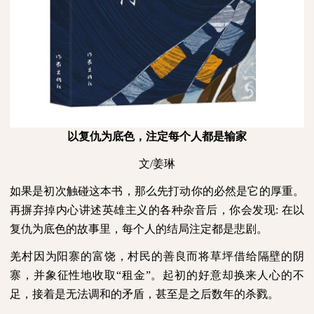
以复仇为底色，注定每个人都是输家
文
/
姜琳
如果是初次触碰这本书，那么先打动你的必然是它的厚重。
再摒弃掉内心讲述英雄主义的各种杂音后，你会发现
:
在以
复仇为底色的故事里，每个人的结局注定都是悲剧。
羌村因为阳寨的富饶，村民的善良而将草坪借给隔壁的阴
寨，并象征性地收取“租金”。起初的好意却换来人心的不
足，接着是无法调和的矛盾，甚至是之后数年的杀戮。