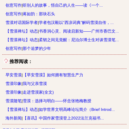
创意写作
|
听别人的故事，悟自己的人生——读《一个...
创意写作
|
蒋如韵：那块石头
雪漠对话国际学者
|
学者包汉毅以“西凉词典”解码雪漠自传，...
【雪漠禅坛】动态
|
书香润心灵、阅读启新知——广州市香巴文...
【雪漠禅坛】动态
|
柔韧之间见觉醒：尼泊尔博士生对谈雪漠笔...
创意写作
|
那个追梦的少年
推荐阅读：
早安雪漠
|
【早安雪漠】如何拥有智慧生产力
雪漠印象
|
我与父亲雪漠
雪漠印象
|
走进雪漠家(全文)
雪漠随笔
|
雪漠：选择与明白——怀念张艳梅教授
【雪漠禅坛】动态
|
如学世界文明高峰论坛简介（Brief Introd...
海外新闻
|
【喜讯】中国作家雪漠登上2022法兰克福书...