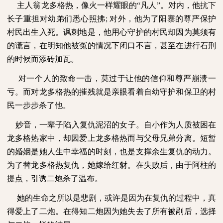
主人翁龙多格热，像火一样耀眼的“凡人”。对内，他抗下
长子重担对幼弟们悉心照拂
;
对外，他为了阳寨的尊严保护
村民出生入死。讽刺地是，他用心守护的村民却因为莫须有
的谎言，在明知他被冤的情况下闭口不言，甚至在进行石刑
的时候而添砖加瓦。
对一个人的致命一击，莫过于让他的信仰和尊严崩溃一
亏。而对龙多格热的摧残就是亲眼看着自幼守护和保卫的村
民一步步杀了他。
妙音，一辈子陷入复仇泥沼的女子。自小作为人质被困在
龙多格热家中，却因爱上龙多格热而与父母兄弟分离。短暂
的婚姻是她人生中幸福的时刻，也是支撑余生复仇的动力。
为了替龙多格热复仇，她嫁给红豺。在失败后，由于阿柱的
提点，引诱二炮杀了温布。
她的生命之所以是悲剧，或许是因为在复仇的过程中，真
得爱上了二炮。在得知二炮因为她失去了所有被剐后，选择