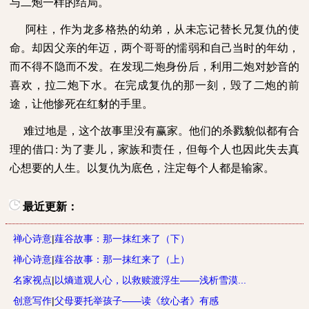
与二炮一样的结局。
阿柱，作为龙多格热的幼弟，从未忘记替长兄复仇的使
命。却因父亲的年迈，两个哥哥的懦弱和自己当时的年幼，
而不得不隐而不发。在发现二炮身份后，利用二炮对妙音的
喜欢，拉二炮下水。在完成复仇的那一刻，毁了二炮的前
途，让他惨死在红豺的手里。
难过地是，这个故事里没有赢家。他们的杀戮貌似都有合
理的借口
:
为了妻儿，家族和责任，但每个人也因此失去真
心想要的人生。以复仇为底色，注定每个人都是输家。
最近更新：
禅心诗意
|
薤谷故事：那一抹红来了（下）
禅心诗意
|
薤谷故事：那一抹红来了（上）
名家视点
|
以熵道观人心，以救赎渡浮生——浅析雪漠...
创意写作
|
父母要托举孩子——读《纹心者》有感