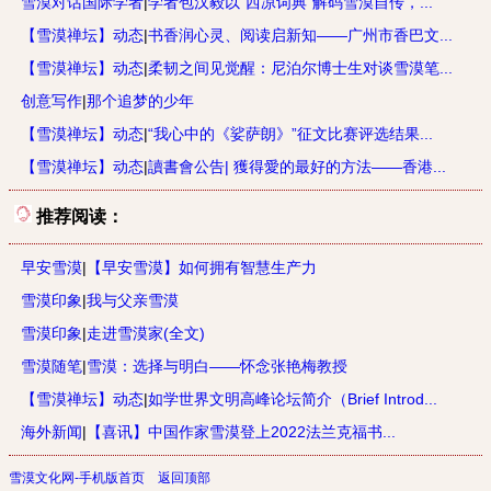
雪漠对话国际学者
|
学者包汉毅以“西凉词典”解码雪漠自传，...
【雪漠禅坛】动态
|
书香润心灵、阅读启新知——广州市香巴文...
【雪漠禅坛】动态
|
柔韧之间见觉醒：尼泊尔博士生对谈雪漠笔...
创意写作
|
那个追梦的少年
【雪漠禅坛】动态
|
“我心中的《娑萨朗》”征文比赛评选结果...
【雪漠禅坛】动态
|
讀書會公告| 獲得愛的最好的方法——香港...
推荐阅读：
早安雪漠
|
【早安雪漠】如何拥有智慧生产力
雪漠印象
|
我与父亲雪漠
雪漠印象
|
走进雪漠家(全文)
雪漠随笔
|
雪漠：选择与明白——怀念张艳梅教授
【雪漠禅坛】动态
|
如学世界文明高峰论坛简介（Brief Introd...
海外新闻
|
【喜讯】中国作家雪漠登上2022法兰克福书...
雪漠文化网-手机版首页
返回顶部