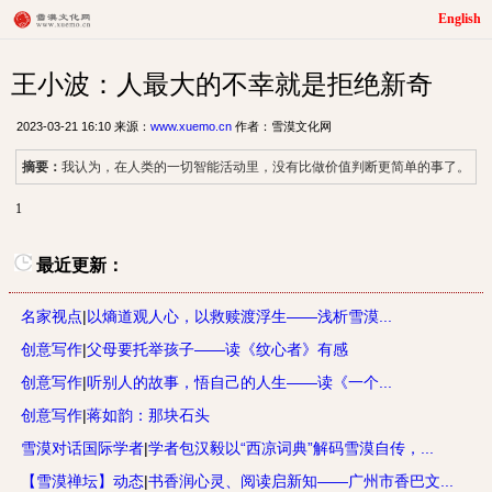
English
王小波：人最大的不幸就是拒绝新奇
2023-03-21 16:10 来源：
www.xuemo.cn
作者：雪漠文化网
摘要：
我认为，在人类的一切智能活动里，没有比做价值判断更简单的事了。
1
最近更新：
名家视点
|
以熵道观人心，以救赎渡浮生——浅析雪漠...
创意写作
|
父母要托举孩子——读《纹心者》有感
创意写作
|
听别人的故事，悟自己的人生——读《一个...
创意写作
|
蒋如韵：那块石头
雪漠对话国际学者
|
学者包汉毅以“西凉词典”解码雪漠自传，...
【雪漠禅坛】动态
|
书香润心灵、阅读启新知——广州市香巴文...