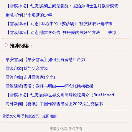
【雪漠禅坛】动态
|
柔韧之间见觉醒：尼泊尔博士生对谈雪漠笔...
创意写作
|
那个追梦的少年
【雪漠禅坛】动态
|
“我心中的《娑萨朗》”征文比赛评选结果...
【雪漠禅坛】动态
|
讀書會公告| 獲得愛的最好的方法——香港...
推荐阅读：
早安雪漠
|
【早安雪漠】如何拥有智慧生产力
雪漠印象
|
我与父亲雪漠
雪漠印象
|
走进雪漠家(全文)
雪漠随笔
|
雪漠：选择与明白——怀念张艳梅教授
【雪漠禅坛】动态
|
如学世界文明高峰论坛简介（Brief Introd...
海外新闻
|
【喜讯】中国作家雪漠登上2022法兰克福书...
雪漠文化网-手机版首页
返回顶部
雪漠文化网-版权所有