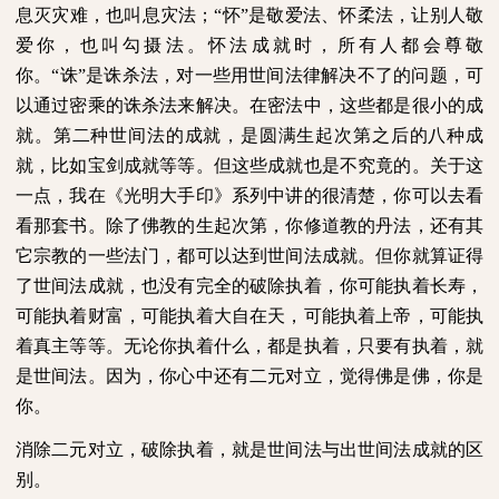
息灭灾难，也叫息灾法；“怀”是敬爱法、怀柔法，让别人敬
爱你，也叫勾摄法。怀法成就时，所有人都会尊敬
你。“诛”是诛杀法，对一些用世间法律解决不了的问题，可
以通过密乘的诛杀法来解决。在密法中，这些都是很小的成
就。第二种世间法的成就，是圆满生起次第之后的八种成
就，比如宝剑成就等等。但这些成就也是不究竟的。关于这
一点，我在《光明大手印》系列中讲的很清楚，你可以去看
看那套书。除了佛教的生起次第，你修道教的丹法，还有其
它宗教的一些法门，都可以达到世间法成就。但你就算证得
了世间法成就，也没有完全的破除执着，你可能执着长寿，
可能执着财富，可能执着大自在天，可能执着上帝，可能执
着真主等等。无论你执着什么，都是执着，只要有执着，就
是世间法。因为，你心中还有二元对立，觉得佛是佛，你是
你。
消除二元对立，破除执着，就是世间法与出世间法成就的区
别。