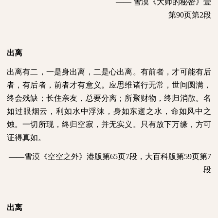
—— 雪漠《大师的秘密》壹
第
90
页第
2
段
出离
出离有二，一是身出离，二是心出离。有前者，才可能有后
者，有后者，前者才有意义。应思维诸行无常，世间圆满，
终会残缺；长住亲友，总要分离；所聚财物，终归消散。名
如过眼烟云，利如水中浮沫，身如东逝之水，命如风中之
烛。一切所现，终归空寂，并无实义。只有放下万缘，方可
证得真如。
——雪漠《空空之外》港版第
65
页
7
段，大百科版第
59
页第
7
段
出离