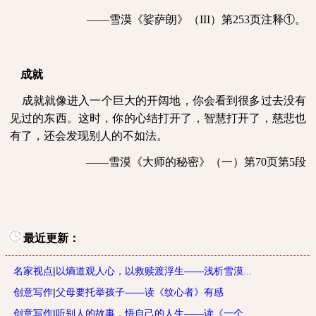
——雪漠《娑萨朗》（
III
）第
253
页注释①。
成就
成就就像进入一个巨大的开阔地，你会看到很多过去没有
见过的东西。这时，你的心结打开了，智慧打开了，慈悲也
有了，还会发现别人的不如法。
——雪漠《大师的秘密》（一）第70页第5段
最近更新：
名家视点
|
以熵道观人心，以救赎渡浮生——浅析雪漠...
创意写作
|
父母要托举孩子——读《纹心者》有感
创意写作
|
听别人的故事，悟自己的人生——读《一个...