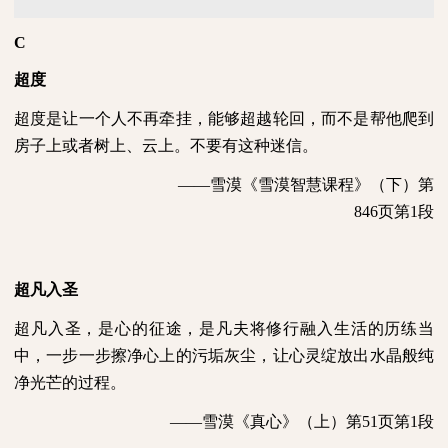
C
超度
超度是让一个人不再牵挂，能够超越轮回，而不是帮他爬到
房子上或者树上、云上。不要有这种迷信。
——雪漠《雪漠智慧课程》（下）第
846
页第
1
段
超凡入圣
超凡入圣，是心的征途，是凡夫将修行融入生活的历练当
中，一步一步擦净心上的污垢灰尘，让心灵绽放出水晶般纯
净光芒的过程。
——雪漠《真心》（上）第
51
页第
1
段