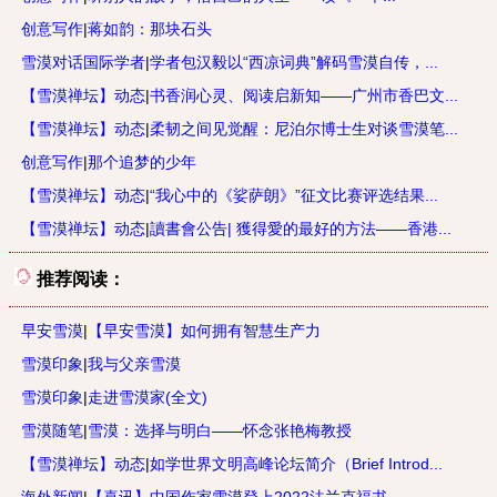
创意写作
|
蒋如韵：那块石头
雪漠对话国际学者
|
学者包汉毅以“西凉词典”解码雪漠自传，...
【雪漠禅坛】动态
|
书香润心灵、阅读启新知——广州市香巴文...
【雪漠禅坛】动态
|
柔韧之间见觉醒：尼泊尔博士生对谈雪漠笔...
创意写作
|
那个追梦的少年
【雪漠禅坛】动态
|
“我心中的《娑萨朗》”征文比赛评选结果...
【雪漠禅坛】动态
|
讀書會公告| 獲得愛的最好的方法——香港...
推荐阅读：
早安雪漠
|
【早安雪漠】如何拥有智慧生产力
雪漠印象
|
我与父亲雪漠
雪漠印象
|
走进雪漠家(全文)
雪漠随笔
|
雪漠：选择与明白——怀念张艳梅教授
【雪漠禅坛】动态
|
如学世界文明高峰论坛简介（Brief Introd...