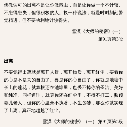
佛教认可的出离不是让你做懒虫，而是让你做一个不计较、
不患得患失，但很积极的人。换一种说法，就是时时刻刻警
觉精进，但不要功利地计较得失。
——雪漠《大师的秘密》
(
一）
第
91
页第
3
段
出离
不要觉得出离就是离开人群，离开物质，离开红尘，要看你
的心是不是真的自由了。要是你的心自由了，你就是池塘中
长出的莲花，就算根还在池塘里，也丢不掉你的圣洁、美好
和纯净。同样道理，就算你还在红尘里，不得不打工，照顾
妻儿老人，但你的心里毫不执著，不生贪婪，那么你就实现
了出离，真正地超越了红尘。
——雪漠《大师的秘密》（一） 第
91
页第
5
段