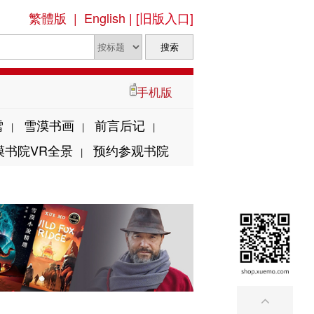
繁體版
|
English
|
[旧版入口]
手机版
雪
雪漠书画
前言后记
|
|
|
漠书院VR全景
预约参观书院
|