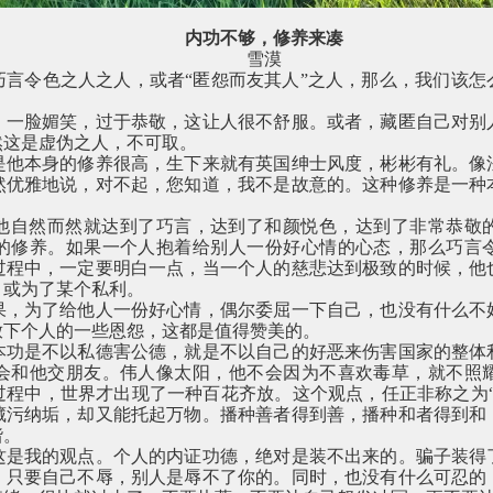
内功不够，修养来凑
雪漠
巧言令色之人之人，或者“匿怨而友其人”之人，那么，我们该怎
，一脸媚笑，过于恭敬，这让人很不舒服。或者，藏匿自己对别
然这是虚伪之人，不可取。
是他本身的修养很高，生下来就有英国绅士风度，彬彬有礼。像
然优雅地说，对不起，您知道，我不是故意的。这种修养是一种
他自然而然就达到了巧言，达到了和颜悦色，达到了非常恭敬
的修养。如果一个人抱着给别人一份好心情的心态，那么巧言
过程中，一定要明白一点，当一个人的慈悲达到极致的时候，他
，或为了某个私利。
果，为了给他人一份好心情，偶尔委屈一下自己，也没有什么不
放下个人的一些恩怨，这都是值得赞美的。
本功是不以私德害公德，就是不以自己的好恶来伤害国家的整体
会和他交朋友。伟人像太阳，他不会因为不喜欢毒草，就不照
过程中，世界才出现了一种百花齐放。这个观点，任正非称之为“
藏污纳垢，却又能托起万物。播种善者得到善，播种和者得到和
谐。
这是我的观点。个人的内证功德，绝对是装不出来的。骗子装得
。只要自己不辱，别人是辱不了你的。同时，也没有什么可忍的