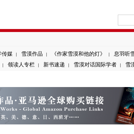
学传媒
雪漠作品
《作家雪漠和他的灯》
息羽听
|
|
|
领读人专栏
新书速递
雪漠对话国际学者
雪
|
|
|
|