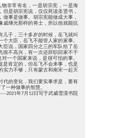
人物非常有名，一是胡宗宪，一是海
，但是胡宗宪说，仅仅死读圣贤书，
，做事是做事。胡宗宪能做成大事，
像戚继光那样的将士，所以他就能抗
有儿子，三十多岁的时候，岳飞就叫
一个大臣，岳飞不能管人家的家事。
大臣说，国家四分之三的军队给了岳
飞很不高兴，有一次还辞职回家不干
这对一个国家来说，是很可怕的事。
这是肯定的，但岳飞不会来事，也是
的实力不够，只有蒙古和南宋一起灭
时代的变化，我们要实事求是，要有
有了一种做事的智慧。
——
年
月
日写于武威雪漠书院
2021
7
12