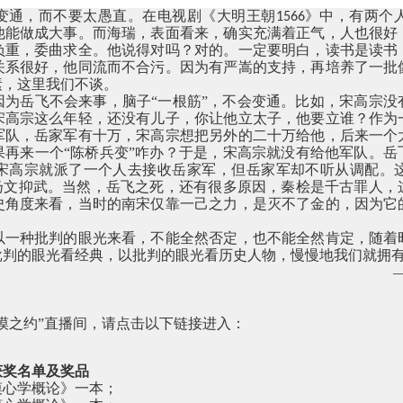
变通，而不要太愚直。在电视剧《大明王朝
》中，有两个
1566
他能做成大事。而海瑞，表面看来，确实充满着正气，人也很好
负重，委曲求全。他说得对吗？对的。一定要明白，读书是读书
关系很好，他同流而不合污。因为有严嵩的支持，再培养了一批
素，这里我们不谈。
因为岳飞不会来事，脑子“一根筋”，不会变通。比如，宋高宗没
宋高宗这么年轻，还没有儿子，你让他立太子，他要立谁？作为
军队，岳家军有十万，宋高宗想把另外的二十万给他，后来一个
果再来一个“陈桥兵变”咋办？于是，宋高宗就没有给他军队。岳
宋高宗就派了一个人去接收岳家军，但岳家军却不听从调配。
直扬文抑武。当然，岳飞之死，还有很多原因，秦桧是千古罪人，
史角度来看，当时的南宋仅靠一己之力，是灭不了金的，因为它
以一种批判的眼光来看，不能全然否定，也不能全然肯定，随着
批判的眼光看经典，以批判的眼光看历史人物，慢慢地我们就拥
！
，
漠之约”直播间，请点击以下链接进入：
获奖名单及奖品
漠心学概论》一本；