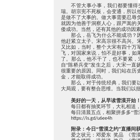
不管大事小事，我们都要懂得
瑞。胡宗宪不死板，会变通，所以
是做不了大事的。做大事需要忍辱
就因为他善于洞察人心，跟严嵩的
倭成功。当然，还有其他的成功因
那么，岳飞为什么不能成功？
他赶紧立太子。宋高宗很不高兴。
又比如，当时，整个大宋有四十万
飞，对国家来说，怕不是好事，如
了。那么，他不干了，也不要紧，
自“陈桥兵变”发生之后，大宋一
很重要的原因。同时，我们站在历
金，才能取得成功。
那么，对于传统经典，我们要
大局观，要有整合思维。当我们以
美好的一天，从早读雪漠开始
每日都有抽奖环节，大礼相送
每日清晨五点，相聚拼多多“雪
https://is.gd/u6ee4h
附录：今日“雪漠之约”直播间
爱之状元：邓爱东 奖品 《雪