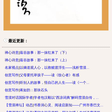
最近更新：
禅心诗意
|
薤谷故事：那一抹红来了（下）
禅心诗意
|
薤谷故事：那一抹红来了（上）
名家视点
|
以熵道观人心，以救赎渡浮生——浅析雪漠...
创意写作
|
父母要托举孩子——读《纹心者》有感
创意写作
|
听别人的故事，悟自己的人生——读《一个...
创意写作
|
蒋如韵：那块石头
雪漠对话国际学者
|
学者包汉毅以“西凉词典”解码雪漠自传，...
【雪漠禅坛】动态
|
书香润心灵、阅读启新知——广州市香巴文...