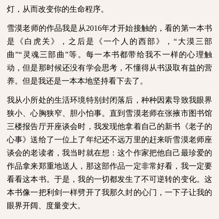
灯，从而改变你的生命程序。
雪漠老师的作品我是从
2016
年才开始接触的，看的第一本书
是《白虎关》，之后是《一个人的西部》，“大漠三部
曲”“灵魂三部曲”等。每一本书都带给我不一样的心理触
动，但是那时候还没有学会思考，不懂得从书汲取有益的营
养。但是我还是一本本地坚持看下去了。
我从小所处的生活环境特别封闭落后，种种因素导致我眼界
狭小、心胸狭窄、胆小怕事。直到雪漠老师在张掖市图书馆
三楼报告厅开座谈会时，我发现他拿着自己的新书《老子的
心事》送给了一位上了年纪还不远万里的赶来听雪漠老师座
谈会的老读者，我当时就在想：这个作家把他自己最珍爱的
作品拿来郑重地送人，那这部作品一定非常好看，我一定要
看看这本书。于是，我的一切都发生了不可逆转的变化。这
本书像一把利剑一样劈开了我那久封的心门，一下子让我的
眼界开阔、度量变大。