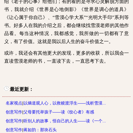
绍《老子的心事》给他们；有的看的是寻求心灵解脱方面的
书，我就介绍《世界是心地倒影》《世界是调心的道具》
《让心属于你自己》、“雪漠心学大系”“光明大手印”系列等
书。好多人在我的介绍之后，都会继续找雪漠老师的其他作
品看。每当这种情况，我都感觉，我所做的一切都有了意
义，有了价值。这就是我以后人生的奋斗价值之一。
或许，我还会有其他更大的发现，更多的收获，所以我会一
直读雪漠老师的书，一直读下去，一直思考下去。
最近更新：
名家视点
|
以熵道观人心，以救赎渡浮生——浅析雪漠...
创意写作
|
父母要托举孩子——读《纹心者》有感
创意写作
|
听别人的故事，悟自己的人生——读《一个...
创意写作
|
蒋如韵：那块石头