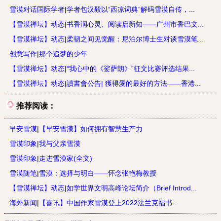
雪漠对话国际学者
|
学者包汉毅以“西凉词典”解码雪漠自传，...
【雪漠禅坛】动态
|
书香润心灵、阅读启新知——广州市香巴文...
【雪漠禅坛】动态
|
柔韧之间见觉醒：尼泊尔博士生对谈雪漠笔...
创意写作
|
那个追梦的少年
【雪漠禅坛】动态
|
“我心中的《娑萨朗》”征文比赛评选结果...
【雪漠禅坛】动态
|
讀書會公告| 獲得愛的最好的方法——香港...
推荐阅读：
早安雪漠
|
【早安雪漠】如何拥有智慧生产力
雪漠印象
|
我与父亲雪漠
雪漠印象
|
走进雪漠家(全文)
雪漠随笔
|
雪漠：选择与明白——怀念张艳梅教授
【雪漠禅坛】动态
|
如学世界文明高峰论坛简介（Brief Introd...
海外新闻
|
【喜讯】中国作家雪漠登上2022法兰克福书...