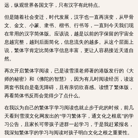
远，纵观世界各国文字，只有汉字有此特点。
但是随着社会变迁，时代发展，汉字也一直再演变，从甲骨
文、金文、小篆、隶书、楷书、行书等，一直到今天我们现
在常用的汉字简体版。应该说，越是以前的字保留的宇宙全
息越完整，越到后面简化，信息流失的越多。从这个层面上
说，繁体字肯定比简体字信息丰富，更让人容易接近天道自
然。
再次开启繁体字阅读，已是读雪漠老师著的港版发行的《大
师的秘密》和《佛陀的智慧》，因为有儿时阅读经历，读这
两套书我自是毫无障碍，且有亲切欣喜感。读惯了繁体版，
再看简体书反而会觉得少了点什么。
在我以为自己的繁体字学习阅读也就止步于此的时候，前几
天看到雪漠文化网发出的“学习繁体字，通文化之根底”的学
习公告，且家长可带孩子进群一起学习，于是我赶紧报名，
我深知繁体字的学习与阅读对孩子明白文化之根之重要性。