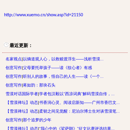
http://www.xuemo.cn/show.asp?id=21150
最近更新：
名家视点
|
以熵道观人心，以救赎渡浮生——浅析雪漠...
创意写作
|
父母要托举孩子——读《纹心者》有感
创意写作
|
听别人的故事，悟自己的人生——读《一个...
创意写作
|
蒋如韵：那块石头
雪漠对话国际学者
|
学者包汉毅以“西凉词典”解码雪漠自传，...
【雪漠禅坛】动态
|
书香润心灵、阅读启新知——广州市香巴文...
【雪漠禅坛】动态
|
柔韧之间见觉醒：尼泊尔博士生对谈雪漠笔...
创意写作
|
那个追梦的少年
【雪漠禅坛】动态
|
“我心中的《娑萨朗》”征文比赛评选结果...