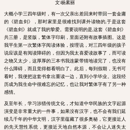
文
\
杨素丽
大概小学三四年级时，有一次父亲出差回来时带回一套金庸
的《碧血剑》，那时家里是很难找到课外读物的
,
于是这套
《碧血剑》就成了我的挚爱。需要说明的是
,
这套《碧血剑》
共三册，是竖版，繁体字印刷，里面还附有故事插图。这是
我平生第一次繁体字阅读体验，按理说，对三四年级的孩子
说应该是有阅读障碍的，但因为我太喜爱读故事了，而可读
之物又太少，这厚厚的三本书我连蒙带猜地读完了，也没有
什么障碍，而且觉得都看明白了。此后，每到假期，无书可
看时，我便把这套书拿出重读一边，直到小学毕业。这段经
历成为我生命中很难忘的记忆，也让我对繁体字有了另一种
感情。
及至年长，学习涉猎传统文化，才知道中华民族的文字起源
演变是非常重大的一件事，如果没有汉字，也不会有我们延
续几千年的中华文明，汉字里蕴藏了很多奥秘，它更接近人
的先天慧性系统，更接近天地自然本源，不会让人迷失太