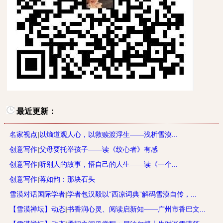
最近更新：
名家视点
|
以熵道观人心，以救赎渡浮生——浅析雪漠...
创意写作
|
父母要托举孩子——读《纹心者》有感
创意写作
|
听别人的故事，悟自己的人生——读《一个...
创意写作
|
蒋如韵：那块石头
雪漠对话国际学者
|
学者包汉毅以“西凉词典”解码雪漠自传，...
【雪漠禅坛】动态
|
书香润心灵、阅读启新知——广州市香巴文...