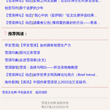
【雪漠禅坛】动态
|
柔韧之间见觉醒：尼泊尔博士生对谈雪漠笔...
创意写作
|
那个追梦的少年
【雪漠禅坛】动态
|
“我心中的《娑萨朗》”征文比赛评选结果...
【雪漠禅坛】动态
|
讀書會公告| 獲得愛的最好的方法——香港...
推荐阅读：
早安雪漠
|
【早安雪漠】如何拥有智慧生产力
雪漠印象
|
我与父亲雪漠
雪漠印象
|
走进雪漠家(全文)
雪漠随笔
|
雪漠：选择与明白——怀念张艳梅教授
【雪漠禅坛】动态
|
如学世界文明高峰论坛简介（Brief Introd...
海外新闻
|
【喜讯】中国作家雪漠登上2022法兰克福书...
雪漠文化网-手机版首页
返回顶部
雪漠文化网-版权所有
粤ICP备16103531号