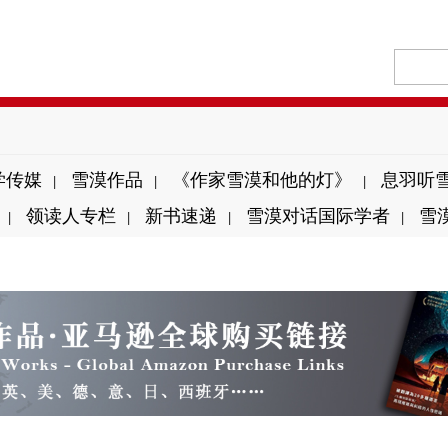
学传媒
雪漠作品
《作家雪漠和他的灯》
息羽听
|
|
|
领读人专栏
新书速递
雪漠对话国际学者
雪
|
|
|
|