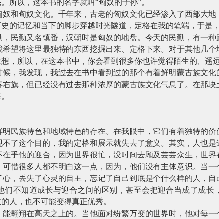
。所以，这本书的名字就叫“匈奴的子孙”。
匈奴和匈奴文化。千年来，古老的匈奴文化已经渗入了西部大地
历史的记忆和当下的脚步穿越时光隧道，定格在我的笔端，于是
勤，民勤又名镇番，汉朝时是匈奴的地盘。今天的民勤，有一种
我希望将这里最独特的东西挖掘出来、定格下来。对于其他几个
念想，所以，在这本书中，你会看到很多你也许觉得陌生的、遥
时候，我发现，我过去在书中看到过的那个有着鲜明蒙古族文化
善右旗，但已经没有过去那种浓厚的蒙古族文化气息了。在那块
在。
鲜明民族特色和地域特色的存在。在我眼中，它们有着独特的价
现不了这个目的，我的定格和展示就失去了意义。其实，人也是
不在乎他的迎合，因为世界很忙，没时间去顾及芸芸众生，世界
。可惜很多人都不明白这一点，因为，他们没有主体意识。当一
了心，丢失了心灵的自主，忘记了自己到底是个什么样的人，自
他们不知道成长与迎合之间的区别，甚至会把迎合当成了成长
主的人，也不可能变得真正优秀。
，能翱翔在高天之上的。当他面对纷繁万变的世界时，他对每一