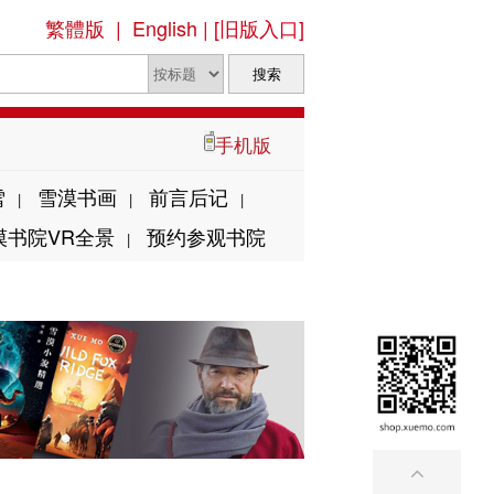
繁體版
|
English
|
[旧版入口]
手机版
雪
雪漠书画
前言后记
|
|
|
漠书院VR全景
预约参观书院
|