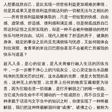
人想要战胜自己，是比实现一些世俗利益更加艰难的事情，
但是其成果又是世俗利益所能达到的一切都无法与之相比的
——所有世俗利益能够换取的，只是一些短暂的快感、自由
感、虚荣感、舒适感、便利感和满足感，但是彻底战胜自己
而达到证悟之后所实现的，却是一种不会被外物撼动的绝对
快乐与绝对自由。试问，现代人拥有了舒适的房子、健康的
身体、稳定的事业之后尚且充满烦恼与忧虑，又如何能体会
到住洞窟、食青草的米拉日巴那份甚至不会被死亡所摧毁的
快乐与逍遥？
超凡入圣，是心的征途，是凡夫将修行融入生活的历练当
中，一步一步擦干净心上的污垢灰尘，让心灵绽放出水晶般
纯净的无限光芒的过程。这水晶般的光辉，便是大智慧的圣
光，这种无上的智慧，比世界上任何的物质宝藏都更为珍
贵，因为它能击溃一切假象，是打开解脱之门的唯一钥匙。
当它成为你生命中不可撼动的一个组成部分，而不仅仅是一
种承载于话语与文字当中的知识之时，你便实现了一种终极
解脱，我们把这种终极解脱叫做“成佛”。诸佛之心，被称为