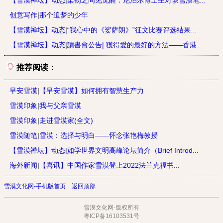
【雪漠禅坛】动态
|
柔韧之间见觉醒：尼泊尔博士生对谈雪漠笔...
创意写作
|
那个追梦的少年
【雪漠禅坛】动态
|
“我心中的《娑萨朗》”征文比赛评选结果...
【雪漠禅坛】动态
|
讀書會公告| 獲得愛的最好的方法——香港...
推荐阅读：
早安雪漠
|
【早安雪漠】如何拥有智慧生产力
雪漠印象
|
我与父亲雪漠
雪漠印象
|
走进雪漠家(全文)
雪漠随笔
|
雪漠：选择与明白——怀念张艳梅教授
【雪漠禅坛】动态
|
如学世界文明高峰论坛简介（Brief Introd...
海外新闻
|
【喜讯】中国作家雪漠登上2022法兰克福书...
雪漠文化网-手机版首页
返回顶部
雪漠文化网-版权所有
粤ICP备16103531号