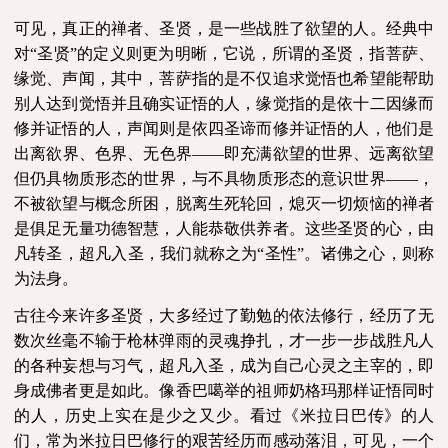
可见，真正的禅者、圣贤，是一些战胜了欲望的人。经典中
对“圣贤”的定义则更为明晰，它说，所谓的圣贤，指菩萨、
缘觉、声闻，其中，菩萨指的是不仅追求觉悟也希望能帮助
别人达到觉悟并且确实证悟的人，缘觉指的是依十二因缘而
修并证悟的人，声闻则是依四圣谛而修并证悟的人，他们是
出离欲界、色界、无色界——即充满欲望的世界、远离欲望
但仍具物质形态的世界，与不具物质形态的意识世界——，
不被欲望与概念所困，脱离生死轮回，熄灭一切烦恼的禅者
是俱足无量功德智慧，人能恭敬供养者。这些圣贤的心，
由
凡转圣，超凡入圣，
我
们就称之为“圣性”。诸佛之心，则称
为法身。
古往今来许多圣贤，大多经过了勤勉的依法修行，经历了无
数次丝毫不输于枪林弹雨的灵魂挣扎，才一步一步战胜凡人
的各种妄想与习气，超凡入圣，成为自己心灵之主宰的，即
身成佛者更是如此。像香巴噶举的祖师奶格玛那样证悟同时
的人，历史上实在是少之又少。看过《米拉日巴传》的人
们，常为米拉日巴修行的艰苦经历而感动落泪，可见，一个