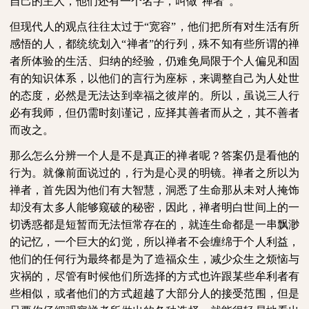
自己的主人，他们还有一个名字，叫做“禅者”。
但现代人的观点往往太过于“宽容”，他们把所有对生活有所
感悟的人，都统统划入“禅者”的行列，殊不知有些所谓的禅
者所体验的生活、归纳的经验，仍难免局限于个人偏见和固
有的知识体系，以他们的言行为座标，来调整自己为人处世
的态度，必然是无法达到幸福之彼岸的。所以，虽说三人行
必有我师，但仍需时刻谨记，应择其善者而从之，其不善者
而改之。
那么怎么分辨一个人是不是真正的禅者呢？答案仍是看他的
行为。就像前面说过的，行为是心灵的明镜。禅者之所以为
禅者，首先因为他们有大智慧，洞悉了生命那从未对人掩饰
却没有太多人能够窥破的秘密，因此，禅者明白世间上的一
切诱惑都是短暂而无法恒常存在的，就连生命都是一串飘渺
的记忆，一个巨大的幻觉，所以禅者不会缠绵于个人利益，
他们的任何行为最终都是为了造福众生，减少众生之烦恼与
灾祸的，尽管有时候他们所选择的方式也许跟某些牟利者有
些相似，或者他们的方式超越了大部分人的接受范围，但是