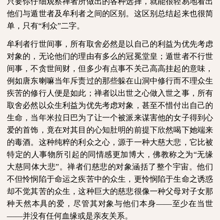
只要你仔细观察禅者所做出的各种选择，就能很轻易地看出
他们与遁世者及牟利者之间的区别。这区别总结起来也很简
单，只有“利众”二字。
牟利者行世间事，所有取舍必然是以自己的利益为优先考虑
对象的，无论他们的理由有多么的冠冕堂皇；遁世者不行世
间事，不贪世间财，但多少有点事不关己高高挂起的意味，
例如唐东喇嘛当年斥责过的那些躲在山洞中修行而不理众生
疾苦的修行人便是如此；禅者以出世之心做入世之事，所有
取舍必然以众生利益为优先考虑对象，甚至不惜付出自己的
生命，当年米拉日巴为了让一个被派来谋害他的女子得到心
爱的首饰，竟在对其目的心知肚明的前提下欣然喝下她端来
的毒酒。这种纯粹的利众之心，源于一种大慈大悲，它比被
特定的人事物所引起的同情感更加博大，佛教称之为“无缘
大慈同体大悲”。禅者们慈悲的对象涵括了整个宇宙。他们
不但怜悯陷于命运之疾苦中的众生，更怜悯陷于生命之诱惑
却不觉其苦的众生，这种巨大的慈悲很像一种父母对子女那
种天然本具的爱，尽管其对象与他们本身——至少在当世
——并没有任何血缘或是亲友关系。