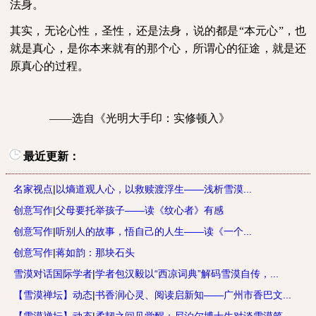
法身。
其实，无论心性，圣性，还是法身，说的都是“本元心”，也
就是真心，是你本来就有的那个心，所谓心的征途，就是还
原真心的过程。
——
选自《光明大手印：实修顿入》
最近更新：
名家视点
|
以熵道观人心，以救赎渡浮生——浅析雪漠...
创意写作
|
父母要托举孩子——读《纹心者》有感
创意写作
|
听别人的故事，悟自己的人生——读《一个...
创意写作
|
蒋如韵：那块石头
雪漠对话国际学者
|
学者包汉毅以“西凉词典”解码雪漠自传，...
【雪漠禅坛】动态
|
书香润心灵、阅读启新知——广州市香巴文...