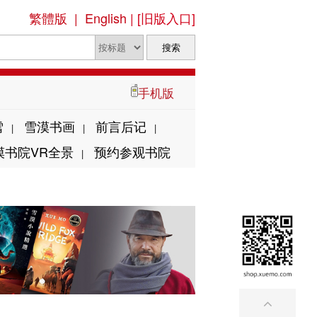
繁體版
|
English
|
[旧版入口]
手机版
雪
雪漠书画
前言后记
|
|
|
漠书院VR全景
预约参观书院
|