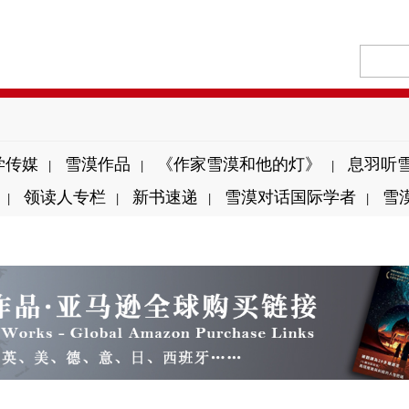
学传媒
雪漠作品
《作家雪漠和他的灯》
息羽听
|
|
|
领读人专栏
新书速递
雪漠对话国际学者
雪
|
|
|
|