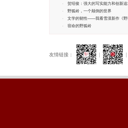
·
贺绍俊：强大的写实能力和创新追
·
野狐岭，一个颠倒的世界
·
文学的韧性——我看雪漠新作《野
·
宿命的野狐岭
友情链接：
|
|