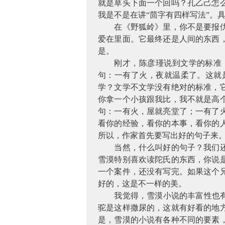
就是草头下面一个回吗？孔乙己怎
我是不是在讲“茴字有四样写法”。
在《野狐岭》里，你不是要报
爱在里面。它最终还是人间的东西
是。
刚才，陈彦瑾说到文学的标准
句：一有了火，夜就温柔了。这就
学？文学不文学没有绝对的标准，
你拿一个小孩跟我比，我不就是高
句：一有火，屋就亮堂了；一有了
看你的经验，看你的本事，看你的
所以，作家首先要写出好的句子来
当然，什么叫好的句子？我们
雪漠特别喜欢读陀氏的东西，你说
一个案件，还没有写完。如果这个
好的，这是不一样的美。
我觉得，雪漠小说的丰富性也
驼是这样撒尿的，这就有好看的地
是，雪漠的小说有各种不同的要素