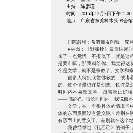
主持：陈彦瑾
时间：
2015
年
12
月
3
日下午
15:00
地点：广东省东莞樟木头
99
会馆
◎陈彦瑾：常有朋友问我，究
●林岗：《野狐岭》最后结尾
来了一点觉悟，不报仇了，就是这
是要血嘛，那我就给你。我觉得这就
个是文学，就不是宗教了。文学和
很多人特别欣赏佛教的，或者
的。这个情景也许是幻想，也许是
时间内不喜欢文学，跟雪漠正好相
——“假的”。很长时间内，我说服
文学，在一个很具体的情境当
体的东西反而没有意义呢？差别在
有形而上的意义了。差别就在这个
我曾经举过《孔乙己》的例子