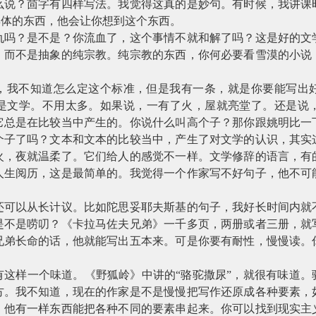
么说？茴字有四样写法。我觉得这真的是妙句。有时候，我讲课
具体的东西，他会让你想到这个东西。
仇吗？是不是？你流血了，这个事情不就和解了吗？这是好的文
，而不是抽象的纯宗教。纯宗教的东西，你何必要看雪漠的小说
，我不知道怎么定这个标准，但是我有一条，就是你要能写出
是文学。不用太多。如果说，一有了火，屋就亮堂了。还是说
它总是在比较当中产生的。你说什么叫高个子？那你跟姚明比一
个子了吗？文本和文本的比较当中，产生了对文学的认识，其实
火，夜就温柔了。它们给人的感觉不一样。文学修辞的语言，有
人生阅历，这是最简单的。我觉得一个作家写不好句子，他不可
。
还可以从长计议。比如陀思妥耶夫斯基的句子，我好长时间内就
是不是唠叨？《卡拉马佐夫兄弟》一千多页，两册或者三册，就
兄弟长命的话，他就能写出五本来。可是你要有耐性，慢慢读。
有这样一个味道。《野狐岭》中讲的“骆驼撒尿”，就很有味道。
方。我不知道，现在的作家是不是慢慢把写作还原成各种要素，
，他有一样东西能把各种不同的要素串起来。你可以找到现实主