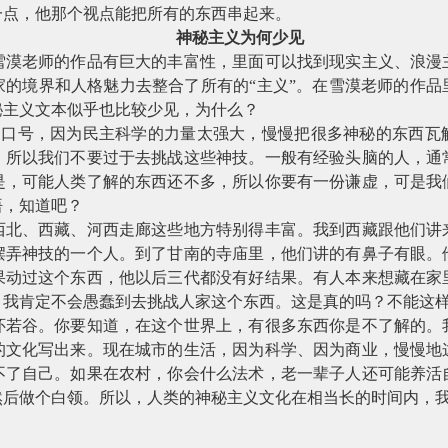
一点，他那个视点能把所有的东西串起来。
神秘主义为何少见
雪漠老师的作品有巨大的丰富性，里面可以找到现实主义、浪漫
家的境界和人格魅力去整合了所有的“主义”。在雪漠老师的作品
秘主义文本似乎也比较少见，为什么？
的口号，因为民主科学的力量太强大，慢慢把很多神秘的东西瓦
，所以我们不要过于去挑战这些神技。一般有经验头脑的人，通
是，可能人类了解的东西还不多，所以你要有一份谦虚，可是我
悟，知道吧？
西北、西藏、河西走廊这些地方特别得丰富。我到西藏跟他们讲
摆弄神技的一个人。到了甘南的寺庙里，他们讲的有鼻子有眼。
果动过这个东西，他以后三代都没有好结果。有人本来想藏在家
。我肯定不会愚蠢到去挑战人家这个东西。这是真的吗？不能这
怀若谷。你要知道，在这个世界上，有很多东西你是不了解的。
的文化写出来。现在城市的生活，因为科学、因为商业，慢慢地
不了自己。如果在农村，你会什么法术，老一辈子人还可能养活
然后做个白领。所以，人类的神秘主义文化在相当长的时间内，