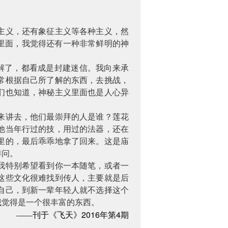
主义，还有象征主义等各种主义，然
里面，我觉得还有一种非常鲜明的神
解了，都看成是封建迷信。我向来承
常根据自己所了解的东西，去挑战，
们也知道，神秘主义里面也是人心异
来讲去，他们最崇拜的人是谁？莲花
他当年行过的技，用过的法器，还在
里的，最后乖乖地拿了回来。这是庙
样问。
我特别希望看到你一本随笔，或者一
这些文化很难找到传人，主要就是后
自己，到新一辈年轻人就不选择这个
我觉得是一个很丰富的东西。
2016
4
——刊于《飞天》
年第
期