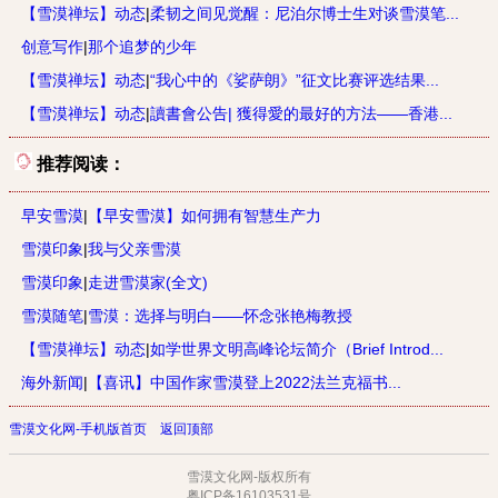
【雪漠禅坛】动态
|
柔韧之间见觉醒：尼泊尔博士生对谈雪漠笔...
创意写作
|
那个追梦的少年
【雪漠禅坛】动态
|
“我心中的《娑萨朗》”征文比赛评选结果...
【雪漠禅坛】动态
|
讀書會公告| 獲得愛的最好的方法——香港...
推荐阅读：
早安雪漠
|
【早安雪漠】如何拥有智慧生产力
雪漠印象
|
我与父亲雪漠
雪漠印象
|
走进雪漠家(全文)
雪漠随笔
|
雪漠：选择与明白——怀念张艳梅教授
【雪漠禅坛】动态
|
如学世界文明高峰论坛简介（Brief Introd...
海外新闻
|
【喜讯】中国作家雪漠登上2022法兰克福书...
雪漠文化网-手机版首页
返回顶部
雪漠文化网-版权所有
粤ICP备16103531号