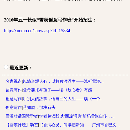
2016
年五一长假“雪漠创意写作班”开始招生：
http://xuemo.cn/show.asp?id=15834
最近更新：
名家视点
|
以熵道观人心，以救赎渡浮生——浅析雪漠...
创意写作
|
父母要托举孩子——读《纹心者》有感
创意写作
|
听别人的故事，悟自己的人生——读《一个...
创意写作
|
蒋如韵：那块石头
雪漠对话国际学者
|
学者包汉毅以“西凉词典”解码雪漠自传，...
【雪漠禅坛】动态
|
书香润心灵、阅读启新知——广州市香巴文...