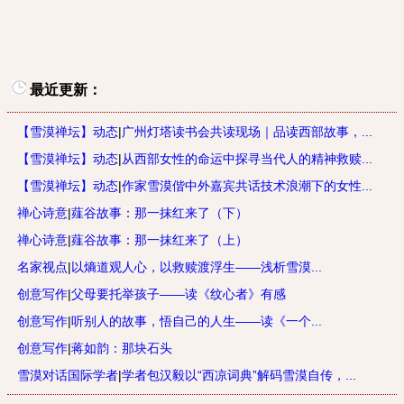
最近更新：
【雪漠禅坛】动态
|
广州灯塔读书会共读现场｜品读西部故事，...
【雪漠禅坛】动态
|
从西部女性的命运中探寻当代人的精神救赎...
【雪漠禅坛】动态
|
作家雪漠偕中外嘉宾共话技术浪潮下的女性...
禅心诗意
|
薤谷故事：那一抹红来了（下）
禅心诗意
|
薤谷故事：那一抹红来了（上）
名家视点
|
以熵道观人心，以救赎渡浮生——浅析雪漠...
创意写作
|
父母要托举孩子——读《纹心者》有感
创意写作
|
听别人的故事，悟自己的人生——读《一个...
创意写作
|
蒋如韵：那块石头
雪漠对话国际学者
|
学者包汉毅以“西凉词典”解码雪漠自传，...