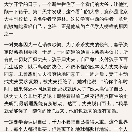
大学开学的日子，一个新生拦住了一个看门的大爷，让他照
顾一下箱子。第二天才发现，这个看门的大爷，竟然是北京
大学副校长，著名学者季羡林。这位学贯中西的学者，竟然
能够如此看轻自己，也许，正是他成为当代学人榜样的原因
之一。
一对夫妻因为一点琐事吵架。为了杀杀丈夫的锐气，妻子决
定以离婚相要挟。于是，一向霸道的她自拟离婚协议书，所
有的一切财产归丈夫，孩子归丈夫，自己每年支付孩子五百
元生活费，以示离婚的决心。不依不饶的她本以为丈夫不会
同意。未曾想到丈夫很爽快地同意了。一周之后，妻子主动
找丈夫要求复婚，被丈夫拒绝了。她对他说：“给你半年时
间，如果你还不同意复婚
,
那我就嫁人了
!
”她太高估了自己，
以为丈夫会非她不娶呢！期待着眼前已经变得有点陌生的丈
夫听到最后通牒能有所触动。然而，丈夫脱口而出，“我早
就受够你了，随你的便
!
”后来，他们也就真的没有复婚。
一定要学会认识自己，千万不要把自己看得太重。这个世界
上，每个人都很重要，但是离了谁地球都照样地转。一个人