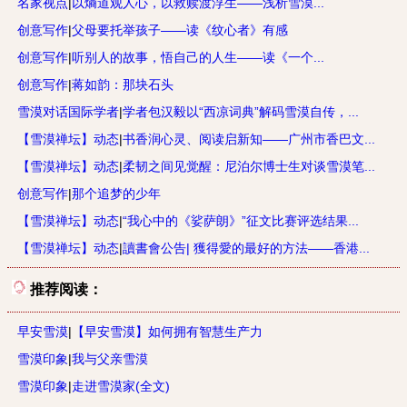
名家视点
|
以熵道观人心，以救赎渡浮生——浅析雪漠...
创意写作
|
父母要托举孩子——读《纹心者》有感
创意写作
|
听别人的故事，悟自己的人生——读《一个...
创意写作
|
蒋如韵：那块石头
雪漠对话国际学者
|
学者包汉毅以“西凉词典”解码雪漠自传，...
【雪漠禅坛】动态
|
书香润心灵、阅读启新知——广州市香巴文...
【雪漠禅坛】动态
|
柔韧之间见觉醒：尼泊尔博士生对谈雪漠笔...
创意写作
|
那个追梦的少年
【雪漠禅坛】动态
|
“我心中的《娑萨朗》”征文比赛评选结果...
【雪漠禅坛】动态
|
讀書會公告| 獲得愛的最好的方法——香港...
推荐阅读：
早安雪漠
|
【早安雪漠】如何拥有智慧生产力
雪漠印象
|
我与父亲雪漠
雪漠印象
|
走进雪漠家(全文)