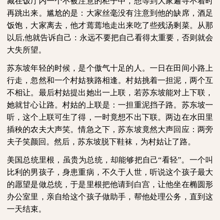
藏在饭厅内一个不被注意的柜子中，想等到大家遍寻不着时
再跳出来。尴尬的是：大家丝毫没有注意到他的缺席，酒足
饭饱，大家离去，他才蔫蔫地走出来吃了些残汤剩菜。从那
以后
,
他就告诉自己：永远不要把自己看得太重要，否则就会
大失所望。
苏东坡年轻的时候，是个傲气十足的人。一日在田间小路上
行走，忽然和一个村姑狭路相逢。村姑挑着一担泥，两个互
不相让。最后村姑提出她出一上联，若苏东坡能对上下联，
她就甘心让路。村姑的上联是：一担重泥挡子路。苏东坡一
听，这个上联可生了得，一时竟想不出下联。两边在水田里
插秧的农夫大声笑。情急之下，苏东坡竟然大声回应：两旁
夫子笑颜回。然后，苏东坡脱下鞋袜，为村姑让了路。
美国总统里根，虽贵为总统，却能够把自己“看轻”。一个叫
比利的男孩子，身患重病，不久于人世，听说这个孩子最大
的愿望是做总统，于是里根把他请到白宫，让他坐在椭圆形
办公室里，亲自给这个孩子做助手，帮他处理公务，直到这
一天结束。