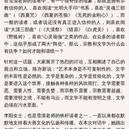
在雪漠老师的读者中，有一个很奇怪的现象，那就是拥有宗
教信仰的人，喜欢阅读“光明大手印”书系，喜欢“灵魂三部
曲”（《西夏咒》《西夏的苍狼》《无死的金刚心》），而
一般的读者，或者说还没有真正进入信仰的人，则喜欢阅
读“大漠三部曲”（《大漠祭》《猎原》《白虎关》），喜欢
《野狐岭》，喜欢“心灵瑜伽”之类的作品。在众多的读者群
中，这似乎形成了两大“阵垒”。那么，宗教和文学为什么会
有抗争？如何才能和谐统一？
针对这一话题，大家展开了热烈的讨论，互相阐述了自己的
观点和立场。陈亦新说：“艺术本身是不可复制性的。文学
的丰富性是必然的。文学是复杂的，文学是世俗化的，文学
是要进入这个世界，接触各种各样的风吹雨打。文学需要罪
恶、需要人性、需要贪婪，而宗教不需要，宗教需要超越、
需要澄明之境，不能有乌云，而文学不能有澄明之境，文学
必须在污水里面。”
李阳女士，也是雪漠老师的铁杆读者之一，一直以来都在默
默地支持着大善文化的弘扬和传播。在本次对话中，她跳出