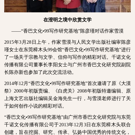
在澄明之境中欣赏文学
——“香巴文化•
99
写作研究基地”陈彦瑾对话作家雪漠
2015
年
3
月
28
日上午，作家雪漠与人民文学出版社编审陈彦
瑾女士在东莞樟木头
99
会馆“香巴文化•
99
写作研究基地”进行
了一场关于宗教与文学、信仰与写作的精彩对话。千诺文化
传播有限公司董事长李阳女士与广州市香巴文化研究院副院
长陈亦新也参加了此次交流活动。
2014
年
12
月“香巴文化•
99
写作研究基地”首次邀请了原《大漠
祭》
2000
年初版责编、《白虎关》
2008
年初版特邀编辑、原
上海文艺出版社编辑吴金海先生一行，与雪漠老师进行了关
于如何创作小说的精彩对话。
“香巴文化•
99
写作研究基地”由广州市香巴文化研究院与东莞
千诺文化传播有限公司于
2013
年
12
月
3
日在东莞樟木头联合
创建，旨在挖掘、研究、传承、弘扬中国优秀的传统文化，