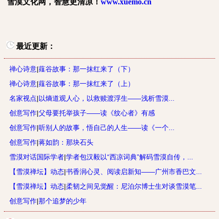
雪漠文化网，智慧更清凉！
www.xuemo.cn
最近更新：
禅心诗意
|
薤谷故事：那一抹红来了（下）
禅心诗意
|
薤谷故事：那一抹红来了（上）
名家视点
|
以熵道观人心，以救赎渡浮生——浅析雪漠...
创意写作
|
父母要托举孩子——读《纹心者》有感
创意写作
|
听别人的故事，悟自己的人生——读《一个...
创意写作
|
蒋如韵：那块石头
雪漠对话国际学者
|
学者包汉毅以“西凉词典”解码雪漠自传，...
【雪漠禅坛】动态
|
书香润心灵、阅读启新知——广州市香巴文...
【雪漠禅坛】动态
|
柔韧之间见觉醒：尼泊尔博士生对谈雪漠笔...
创意写作
|
那个追梦的少年