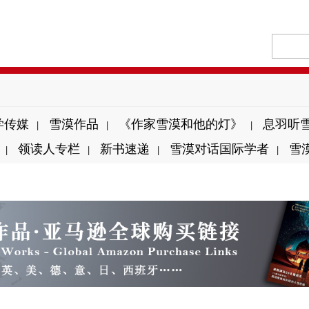
学传媒
雪漠作品
《作家雪漠和他的灯》
息羽听
|
|
|
领读人专栏
新书速递
雪漠对话国际学者
雪
|
|
|
|