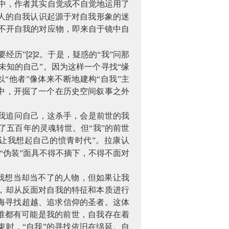
中，作者其实自觉或不自觉地运用了
人的自我认识起源于对自我形象的迷
不开自我的对应物，即来自于镜中自
[2]2
要经历”
。于是，疑惑的“我”问那
未知的自己”。因为这样一个寻找“缘
“他者”像体来不断地建构“自我”主
中，开掘了一个在历史空间叙事之外
“我追问自己，这杀手，会是前世的我
了五百年的灵魂转世。但“我”的前世
让我想起自己的愤青时代”。拉康认
的“伪装”面具不得不摘下，不得不面对
种我想当却当不了的人物，但如果让我
，却从反面对自我的特征和本质进行
海寻找超越、追求信仰的圣者。这体
现谁都有可能是我的前世，自我存在着
束时，“自我”的寻找依旧在绵延。自