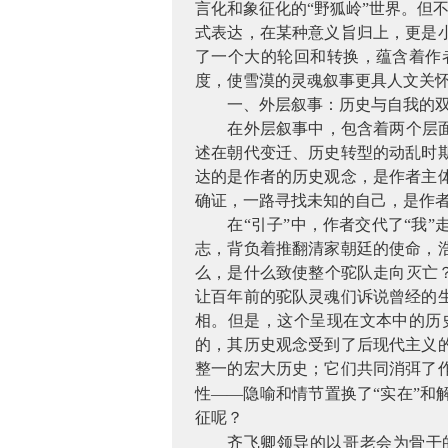
言化和象征化的“野狐岭”世界。但
式表达，在某种意义旨归上，更是
了一个大的轮回和转换，蕴含着作
度，使雪漠的灵魂叙事更具人文关
一、外层叙事：历史与自我的
在外层叙事中，包含着两个层
述在朝代变迁、历史转型的动乱时
达的是作者的历史观念，是作者主
确证，一路寻找未知的自己，是作
在“引子”中，作者交代了“我
志，背负着推翻清家朝廷的使命，
么，是什么致使整个驼队走向灭亡
让百年前的驼队灵魂们诉说曾经的
相。但是，这个呈现在文本中的历
的，其历史观念受到了后现代主义
整一的宏大历史；它们共同消弭了
性——隐喻和情节置换了“实在”和
征呢？
齐飞卿领导的以哥老会为骨干