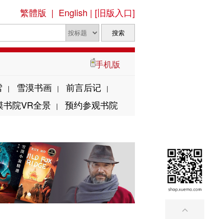
繁體版
|
English
|
[旧版入口]
手机版
雪
雪漠书画
前言后记
|
|
|
漠书院VR全景
预约参观书院
|