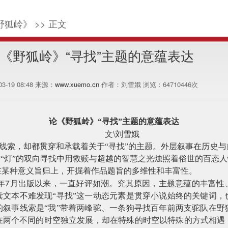
野狐岭》 >> 正文
《野狐岭》“寻找”主题的意蕴表达
-03-19 08:48 来源：
www.xuemo.cn
作者：刘雪娥 浏览：
64710446
次
论《野狐岭》“寻找”主题的意蕴表达
\
文
刘雪娥
线索，却都贯穿和承载着关于“寻找”的主题。外层叙事在历史
与“灯”的双向寻找中用救赎与超越的智慧之光烛照着俗世的百态人
在某种意义旨归上，开掘着作品题旨的多维性和丰富性。
7
年
月出版以来，一直好评如潮。究其原因，主题意蕴的丰富性
读文本不难发现“寻找”这一动态元素是贯穿小说始终的关键词，
的叙事线索是“我”带着两峰驼、一条狗寻找百年前两支驼队在野
在两个不同的时空独立发展，却在特殊的时空以特殊的方式相遇