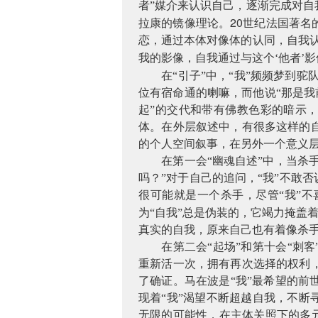
者”媒介来认识自己，逐渐完成对
20
拉康的镜像理论。
世纪法国著名
恋，通过本体对像体的认同，自我
我的影像，自我通过与这个‘他者’
在“引子”中，“我”频频梦到
位有宿命通的喇嘛，而他说“那是我
起”的交代和带有佛教色彩的暗示，
体。在外层叙述中，有很多这样的
的个人空间叙事，在另外一个意义
在第一会“幽魂自述”中，当杀
吗？”对于自己的追问，“我”不敢
很可能就是一个杀手，尽管“我”
为“自我”总是伪装的，它竭力掩盖
真实的自我，原来自己也有着像杀
在第二会“起场”和第十会“刺
重新活一次，拥有再次选择的权利
了确证。马在波是“我”最希望的
现着“我”渴望不断超越自我，不断
无限的可能性，在主体关照下的多元