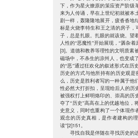
下，作为星火燎原的策应资产阶级
来为人传诵，早在上世纪初就被本
剧一样，轰隆隆地展开，疲沓沓地
标是火烧李特生和王之清的房子，
子，总是扎眼。扎眼的就该烧。望
人性的“恶魔性”开始展现，“羼杂
[3]
。道德和教养等理性的文明质素
磁场中，不杀生的凉州人，也变成了
的“恶”通过狂欢化的叙述形式在
历史的方式与他所持有的历史观是
么，历史是胜利者写的一种属于他
性必然大打折扣，呈现给后人的历
被强权打上鲜明烙印的、崇高的历
夺了“历史”高高在上的优越地位
史意义，同时也重构了一个体现作
观念的历史真相，是作者建构的理
[2]151
读”
。
寻找自我是伴随在寻找历史的进