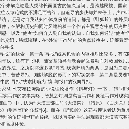
？这个未解之谜是人类绵长而亘古的恒久追问，是跨越民族、国家
往往以悖论式的不满足而告终，但追寻的步伐却并未停止，声声
寻访，还是对自我认知个体身份的追问，都是《野狐岭》的外层叙
事件，在解构历史的同时又建构着一个作者主观意念中的历史世
惑，以及“他者”如何介入到自我的认知，自我如何通过“他者
彼此交织，错综映现，在“外转”与“内转”的焦点转换中，统筹着
双向寻找
寻找”的线索，第一条“寻找”线索包含的内容相对比较多，有
的寻找，还有齐飞卿、陆富基领导哥老会起义暴动而对救国救民
运的办法。之所以将这多条“寻找”线索归纳为两条，是因为二者
之中，苦苦寻找，难以解脱的形而下的写实叙事，第二条是灵魂
中的“寻找”线索比喻为“镜”与“灯”的双向寻找。
M. H.
论家
艾布拉姆斯的小说理论著作《镜与灯》一书，“镜”和“灯
是写实写作的叙事策略，智慧之灯则是寓言写作和象征写作对现实
(
部曲”》中，认为“‘大漠三部曲’
《大漠祭》《猎原》《白虎关》
)
[6]
心》
则是‘灯’的传统”
。而在《野狐岭》这部被评论者认为兼具
“镜”的传统和“灯”的传统，既以写实的手法展现西部大漠骆驼
考和高度体验。