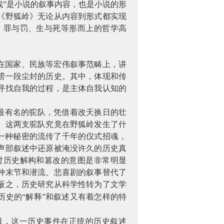
找”是小说的叙事内容，也是小说的形
《野狐岭》无论从内容到形式都实现
、罪与罚、生与死等形而上的哲学高
在国家、民族等宏伟叙事范畴上，讲
捞一段尘封的历史。其中，体现和传
寻找自我的过程，是主体自我认知的
部最有名的驼队，凭借着改天换日的壮
。这两支驼队究竟在野狐岭发生了什
一种秘密的流传了千年的仪式招魂，
声部叙述中还原被淹没许久的历史真
对历史解构和篡改的意图是非常明显
种末节和潜流、悲喜剧的叙事替代了
蔽之，历史研究从科学性转为了文学
历史的“解释”和叙述又有着怎样的特
日，这一历史事件在正统的历史叙述