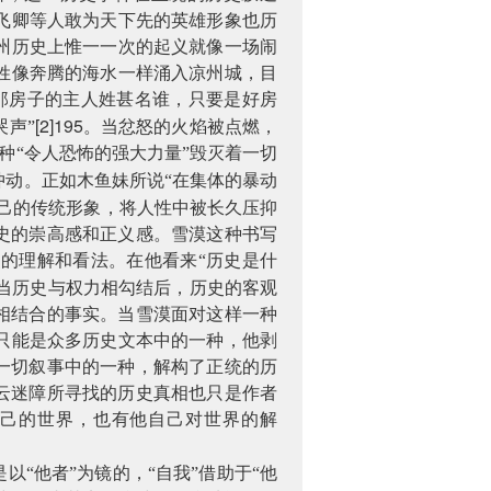
飞卿等人敢为天下先的英雄形象也历
州历史上惟一一次的起义就像一场闹
姓像奔腾的海水一样涌入凉州城，目
那房子的主人姓甚名谁，只要是好房
[2]195
声”
。当忿怒的火焰被点燃，
种“令人恐怖的强大力量”毁灭着一切
动。正如木鱼妹所说“在集体的暴动
己的传统形象，将人性中被长久压抑
史的崇高感和正义感。雪漠这种书写
的理解和看法。在他看来“历史是什
当历史与权力相勾结后，历史的客观
相结合的事实。当雪漠面对这样一种
只能是众多历史文本中的一种，他剥
一切叙事中的一种，解构了正统的历
云迷障所寻找的历史真相也只是作者
自己的世界，也有他自己对世界的解
“他者”为镜的，“自我”借助于“他