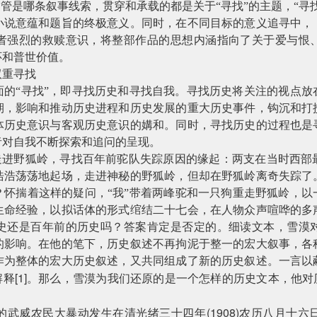
不管是哪条叙事线索，贯穿和承载的都是关于“寻找”的主题，“寻
小说意蕴和题旨的终极意义。同时，在不同目标的意义追寻中，
者强烈的救赎意识，将整部作品的思想内涵指向了关于爱与恨
怀和普世价值。
双重寻找
面的“寻找”，即寻找历史和寻找自我。寻找历史将关注的视点放
期，影响和推动历史进程和历史发展的重大历史事件，钩沉和打
体历史意识与客观历史意识的媾和。同时，寻找历史的过程也是
者对自我不断探索和追问的呈现。
”走进野狐岭，寻找百年前驼队失踪原因的缘起：两支在当时西
浩浩荡荡地起场，走进神秘的野狐岭，但却在野狐岭离奇失踪了
？怀揣着这样的疑问，“我”带着两峰驼和一只狗重走野狐岭，以
生命经验，以拟话体的形式绾结二十七会，在人物众声喧哗的多
史还是百年前的历史吗？答案肯定是否定的。细读文本，雪漠
的影响。在他的笔下，历史叙述不再拘泥于整一的宏大叙事，各
作为整体的宏大历史叙述，又共同组成了新的历史叙述。一言以
[1]
解释
。那么，雪漠为我们还原的是一个怎样的历史文本，他对
(1908)
的武威农民大暴动发生在清光绪三十四年
农历八月十六