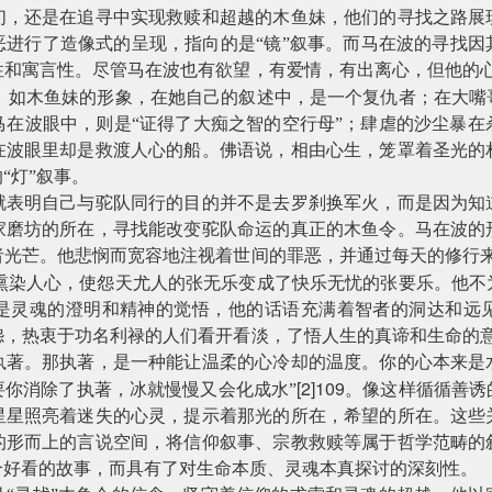
们，还是在追寻中实现救赎和超越的木鱼妹，他们的寻找之路展
恶进行了造像式的呈现，指向的是“镜”叙事。而马在波的寻找因
性和寓言性。尽管马在波也有欲望，有爱情，有出离心，但他的心
。如木鱼妹的形象，在她自己的叙述中，是一个复仇者；在大嘴
马在波眼中，则是“证得了大痴之智的空行母”；肆虐的沙尘暴在
在波眼里却是救渡人心的船。佛语说，相由心生，笼罩着圣光的
“灯”叙事。
就表明自己与驼队同行的目的并不是去罗刹换军火，而是因为知
家磨坊的所在，寻找能改变驼队命运的真正的木鱼令。马在波的
者光芒。他悲悯而宽容地注视着世间的罪恶，并通过每天的修行来
熏染人心，使怨天尤人的张无乐变成了快乐无忧的张要乐。他不
是灵魂的澄明和精神的觉悟，他的话语充满着智者的洞达和远
怨，热衷于功名利禄的人们看开看淡，了悟人生的真谛和生命的意
执著。那执著，是一种能让温柔的心冷却的温度。你的心本来是
[2]109
要你消除了执著，冰就慢慢又会化成水”
。像这样循循善诱
星星照亮着迷失的心灵，提示着那光的所在，希望的所在。这些
的形而上的言说空间，将信仰叙事、宗教救赎等属于哲学范畴的
个好看的故事，而具有了对生命本质、灵魂本真探讨的深刻性。