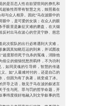
现的是百态人性在欲望世间的挣扎和
其超验性而带有智慧之光，烛照着在
却与众人相异。因此“马在波眼中的
哥眼中，是可爱的女孩；在众人的眼
杀手眼里是象征灾难的磨盘，在大烟
相反衬出马在波心的空灵宁静、慈悲
道此次驼队的出行必将遇到大灾难，
形象因其知晓厄运的到来，并试图改
“超度那些死于仇杀的冤魂，消除他
为俗尘的烦恼忧愁所羁绊，不为功利
见，如同灵魂的引导师，智慧的传递
义。如“人最难对付的，还是自己的
水，但因为有了执著，就变成了冰。
的开导之语，散见于马在波的叙述言
关于生与死、罪与罚的哲学命题，开
叙事纬度很好地融入到文学叙事的范