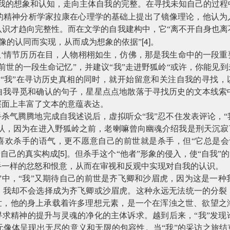
自我的想象和认知，走向主体自我的完整。在寻找未知自己的过程
的精神分析学家拉康在心理学的基础上提出了镜像理论，他认为
认识才趋向完整性。而在文学的自我建构中，它“离不开自身也离
[4]
影像的认同而实现，从而成为想象的依据”
。
驼队‘情节历历在目，人物栩栩如生，仿佛，那是我生命中的一段重
前世的一段生命记忆”，并建议“我”走进野狐岭“或许，你能见到
“我”在寻访历史真相的同时，就开始留意和关注自我的寻找，以
自我寻觅和确认的句子，星星点点地散落于寻找历史的文本线索
层面上丰富了文本的意蕴表达。
手杀气腾腾地完成自我述说后，虚拟听众“我”忍不住发表评论，
否认，因为在进入野狐岭之前，老喇嘛曾向幽魂介绍我是刑天沉寂
不喜欢杀手的语气，更不愿意自己的前世就是杀手，但“它总是会
[5]
着自己的真实构成
。但杀手这个“他者”形象的侵入，使“自我”
手一样的忿怒和恨意，从而在审视和反观中实现对自我的认识。
客”中，“我”又期待自己的前世是齐飞卿和沙眉虎，因为这是一
，我却不会选择成为齐飞卿或沙眉虎。这种永远无法统一的分裂
前世，他的身上承载着许多理想元素，是一个在浑浊之世、欲望之
寻求精神的提升与灵魂的净化的主体诉求。越到后来，“我”发
像体呈现出无尽的意义和无限的包容性。当“我”的采访之旅结