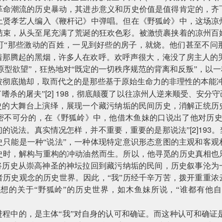
革命潮流的历史暴动，其进步意义和历史价值是值得肯定的，齐
土贤孝艺人编入《鞭杆记》中弹唱。但在《野狐岭》中，这场凉
结束，从头至尾充满了荒诞的狂欢色彩。被激愤裹挟着的凉州百
可“那些激动的百姓，一见到好些的房子，就烧。他们甚至不问
着那腾起的黑烟，许多人在欢呼。欢呼声很大，淹没了房主人的哭
着原型欲望”，狂热地对“既定的一切秩序规范的背离和反叛”，以一
被彻底抛却，取而代之的是那些基于原始生命力的非理性的本能冲
[2] 198
嗜杀的屠夫”
，彻底颠覆了以往凉州人逆来顺受、安分守
历史的大舞台上演绎，展现一个藏污纳垢的民间历史，消解正统历
密不可分的，在《野狐岭》中，他借木鱼妹的口说出了他对历史
[2]193
们的说法。真实情况怎样，并不重要，重要的是那说法”
。
史只能是一种“说法”，一种体现特定意识形态意图的主观和客观
史时，解构与重构的冲动油然而生。所以，他寻觅的历史真相也
，将历史从崇高神圣的神坛拉回到藏污纳垢的民间，历史叙事沦为
者历史观念的历史世界。因此，“我”历经千辛万苦，拨开重重浓
想的关于“野狐岭”的历史世界，如木鱼妹所说，“谁都有他
程中的，是主体“我”对自身的认可和确证。而这种认可和确证是以