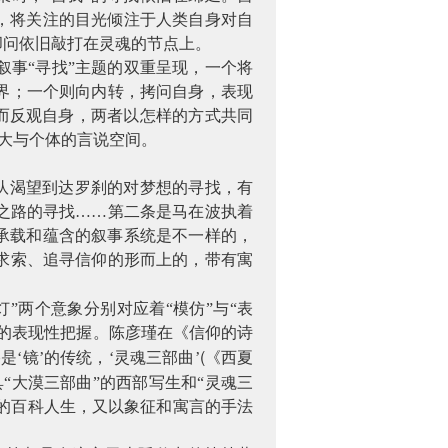
，将关注的目光倾注于人类自身对自
叩问依旧敲打在灵魂的节点上。
事“寻找”主题的双重呈现，一个将
界；一个则向内转，拷问自身，表现
”而反观自身，两者以怎样的方式共同
宏大与个体的言说空间。
驼队渴望到达罗刹的对梦想的寻找，有
之路的寻找……第二条是马在波执着
承载和蕴含的叙事系统是不一样的，
求索、追寻信仰的形而上的，带有寓
”两个意象分别对应着“模仿”与“表
的表现性把握。陈彦瑾在《信仰的诗
)
(
是‘镜’的传统，‘灵魂三部曲’
《西夏
“大漠三部曲”的西部写生和“灵魂三
客的百科人生，又以象征和寓言的手法