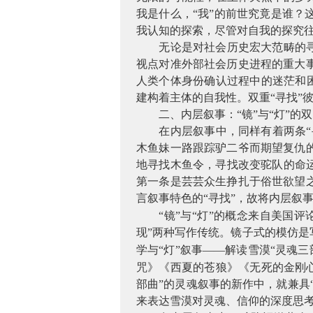
我是什么，“我”的前世究竟是谁
我认知的探索，尽管对自我的探究
无论是对社会历史宏大范畴的
视点对准外部社会历史进程的重大
人类个体身份确认过程中的迷茫和困
建构着主体的自我性。双重“寻找”
二、内层叙事：“镜”与“灯”的
在内层叙事中，同样有着两条“
木鱼妹一路跟踪驴二爷而期望复仇
地寻找木鱼令，寻找改变驼队的命
第一条是芸芸众生挣扎于俗世欲望
言叙事特色的“寻找”，故将内层叙事
“镜”与“灯”的概念来自美国评
现”两种写作传统。镜子式的模仿
学与“灯”叙事——解读雪漠“灵魂三
咒》《西夏的苍狼》《无死的金刚
部曲”的灵魂叙事的新作中，就兼具
来表达雪漠对灵魂、信仰的深度思