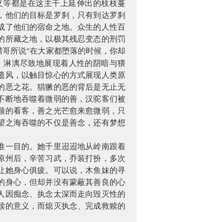
义等都是在这主干上延伸出的枝枝蔓
，他们的目标是罗刹，只有到达罗刹
成了他们的宿命之地。众生的人性百
的所藏之地，以极其残忍变态的刑罚
哥所说“在大家都堕落的时候，你却
，淋漓尽致地展现着人性的阴暗与猥
遗风，以触目惊心的方式展现人类原
的恶之花。猖獗的恶的背后是无止无
不断地吞噬着微弱的善，汉驼客们被
顺的看客，善之光芒愈来愈微弱，只
望之海吞噬的不仅是善念，还有梦想
惟一目的。她千里迢迢地从岭南跟着
凉州后，辛苦习武，乔装打扮，多次
让她身心俱疲。可以说，木鱼妹的寻
的身心，但却并没有蒙蔽其善良的心
人因痴念、执念太深而走向毁灭性的
赎的意义，而熄灭执念、完成救赎的