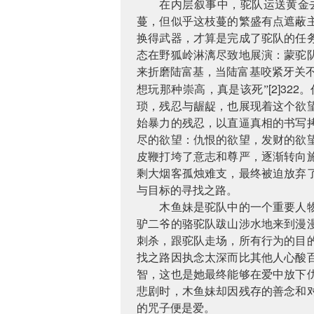
在内层叙事中，驼队运送黄金
蔓，但似乎这枝蔓的繁盛有点遮蔽
换得武器，才算是完成了驼队的任
态在野狐岭淋漓尽致地展演：蒙驼
来折磨陆富基，当陆富基咬紧牙关
[2]322
想玩那种崇高，真是该死”
。
琐，残忍与龌龊，也展现着这个欲
始暴力的残忍，以直逼真相的书写
尽的欲望：仇恨的欲望，发财的欲
皮鞭打垮了意志和尊严，逐渐转向
剩大烟客孤烛难支，最终被迫放弃
与目标的寻找之路。
木鱼妹是驼队中的一个重要人
驴二爷的骆驼队跋山涉水地来到漫
刺杀，跟驼队走场，所有行为的目
找之路因执念太深而比其他人心酸
智，这也是她最终能够在爱中放下
悲剧时，木鱼妹却因残存的善念和
的咒子便是爱。