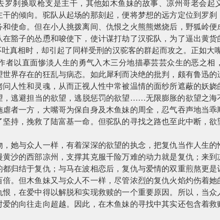
去罗刹换取枪支是主干，其他如木鱼妹的故事、凉州哥老会起
主干的倾向。驼队从起场的那刻起，便将梦想的远方定位到罗刹
务和使命。但在小人挑拨离间、仇恨之火熊熊燃烧后，野狐岭便
队在豁子的怂恿和唆使下，使计谋打劫了汉驼队，为了逼出黄货
不吐真相时，却引起了同样受刑的汉驼客的群起而攻之。正如大嘴
作者以直面惨淡人生的勇气入木三分地描摹芸芸众生的恶之相
望世界存在的狂乱与病态。如此犀利而决绝的批判，颇有鲁迅的
拷问人性和灵魂，从而正视人性中常被温情的面纱所遮蔽的妖娆
望，逃避担当的欲望，逃脱惩罚的欲望……无限膨胀的欲望之海
施虐者一方，大嘴哥为保自身及木鱼妹的周全，忍气吞声地当乖
了坚持，挽救了陆富基一命。但驼队的寻找之路也至此中断，欲
物，她与众人一样，有着深深的欲望的执念，把复仇当作人生的
漫黄沙的西部凉州，支撑其克服千险万难的动力就是复仇；来到
的都归结于复仇；与马在波相恋后，复仇与爱情的双重煎熬更是
百倍。但木鱼妹又与众人不一样，尽管浓烈的复仇火焰灼伤着她
仇恨，在爱中得以解脱和实现救赎的一个重要原因。所以，当众
对爱的向往走向超越。因此，在木鱼妹的寻找中其实还包含着救