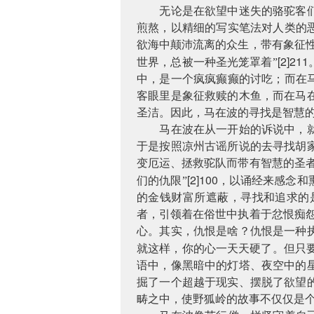
无论是在欲望中迷失的骆驼客
煎熬，以精细的写实笔法对人类的
欲海中颠沛流离的众生，带有象征
[2]211
世界，总被一种圣光笼罩着”
中，是一个疯疯癫癫的讨吃；而在
客眼里是象征救赎的木鱼，而在马
圣洁。因此，马在波的寻找是智慧的
马在波在从一开始的诉说中，
于是按照凉州古谣所说的去寻找胡
变厄运、拯救驼队而带有智慧的圣
[2]100
们的仇限”
，以诵经来感念和
的金钱财富所遮蔽，寻找和追求的
者，引领着在俗世中执着于忿恨痴
心。其实，仇恨是啥？仇恨是一种
就这样，你的心一天天硬了。但只
语中，像黑暗中的灯塔、夜空中的
掘了一个超越于现实、摆脱了欲望
畴之中，使野狐岭的故事不仅仅是