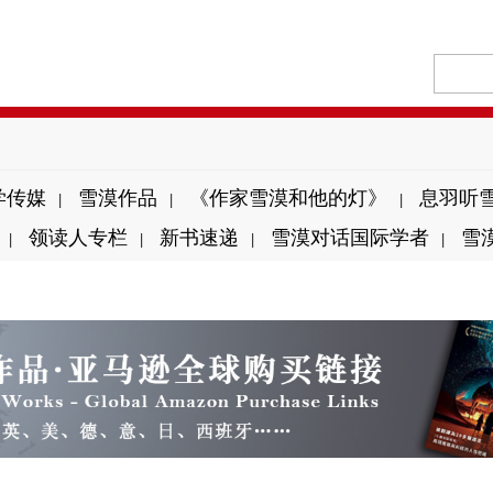
学传媒
雪漠作品
《作家雪漠和他的灯》
息羽听
|
|
|
领读人专栏
新书速递
雪漠对话国际学者
雪
|
|
|
|