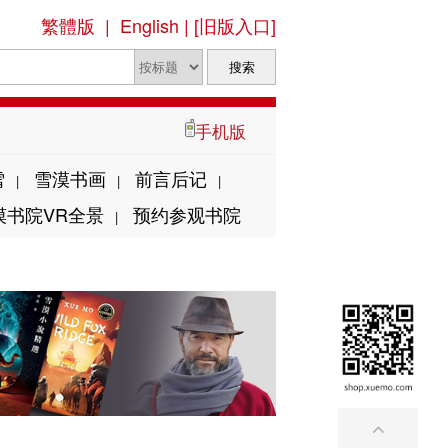
繁體版
|
English
|
[旧版入口]
手机版
雪
雪漠书画
前言后记
|
|
|
漠书院VR全景
预约参观书院
|