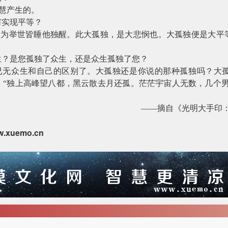
慧产生的。
何实现平等？
因为举世皆睡他独醒。此大孤独，是大悲悯也。大孤独便是大平
生？是您孤独了众生，还是众生孤独了您？
已无众生和自己的区别了。大孤独还是你说的那种孤独吗？大
，“独上高峰望八都，黑云散去月还孤。茫茫宇宙人无数，几个男
——摘自《光明大手印
w.xuemo.cn