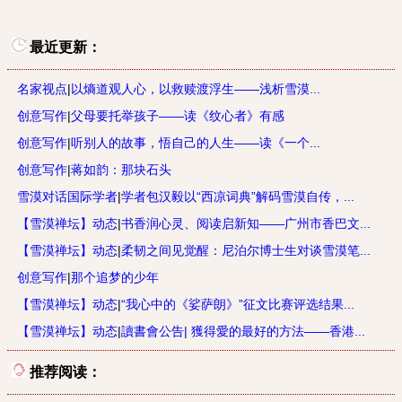
最近更新：
名家视点
|
以熵道观人心，以救赎渡浮生——浅析雪漠...
创意写作
|
父母要托举孩子——读《纹心者》有感
创意写作
|
听别人的故事，悟自己的人生——读《一个...
创意写作
|
蒋如韵：那块石头
雪漠对话国际学者
|
学者包汉毅以“西凉词典”解码雪漠自传，...
【雪漠禅坛】动态
|
书香润心灵、阅读启新知——广州市香巴文...
【雪漠禅坛】动态
|
柔韧之间见觉醒：尼泊尔博士生对谈雪漠笔...
创意写作
|
那个追梦的少年
【雪漠禅坛】动态
|
“我心中的《娑萨朗》”征文比赛评选结果...
【雪漠禅坛】动态
|
讀書會公告| 獲得愛的最好的方法——香港...
推荐阅读：