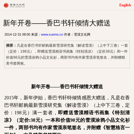
English
新年开卷——香巴书轩倾情大赠送
2014-12-31 08:00 来源：
www.xuemo.cn
作者：雪漠文化网
摘要：
凡是在香巴书轩邮购最新雪漠研究集《解读雪漠》（上中下三卷）一套
（定价：198元），即赠送雪漠精语书画集《特别清凉》（定价38元）和一件
价值98元的雪漠涂鸦小品文化衫，两部书均有作家雪漠亲笔签名，并附赠精
美书签两枚。
新年开卷——香巴书轩倾情大赠送
2015
年，新年伊始，香巴书轩特倾情感恩大赠送，凡是在香
巴书轩邮购最新雪漠研究集《解读雪漠》（上中下三卷，定
价：198元）满一套者
，
即赠送雪漠精语书画集《特别清
凉》（定价:
38
元）一本和价值
98
元的雪漠涂鸦小品文化衫
一件，两部书均有作家雪漠亲笔签名，并附赠《智慧格言一