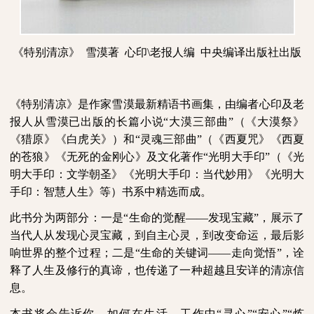
《特别清凉》
雪漠著
心印
\
老报人编
中央编译出版社出版
《特别清凉》是作家雪漠最新精语书画集，由编者心印及老
报人从雪漠已出版的长篇小说“大漠三部曲”（《大漠祭》
《猎原》《白虎关》）和“灵魂三部曲”（《西夏咒》《西夏
的苍狼》《无死的金刚心》及文化著作“光明大手印”（《光
明大手印：文学朝圣》《光明大手印：当代妙用》《光明大
手印：智慧人生》等）书系中精选而成。
此书分为两部分：一是“生命的觉醒——发现宝藏”，展示了
当代人从发现心灵宝藏，到自主心灵，到改变命运，最后影
响世界的整个过程；二是“生命的关键词——走向觉悟”，诠
释了人生及修行的真谛，也传递了一种超越且安详的清凉信
息。
本书将会告诉你，如何在生活、工作中“寻心”“安心”“炼