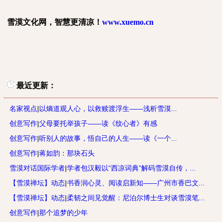
雪漠文化网，智慧更清凉！
www.xuemo.cn
最近更新：
名家视点
|
以熵道观人心，以救赎渡浮生——浅析雪漠...
创意写作
|
父母要托举孩子——读《纹心者》有感
创意写作
|
听别人的故事，悟自己的人生——读《一个...
创意写作
|
蒋如韵：那块石头
雪漠对话国际学者
|
学者包汉毅以“西凉词典”解码雪漠自传，...
【雪漠禅坛】动态
|
书香润心灵、阅读启新知——广州市香巴文...
【雪漠禅坛】动态
|
柔韧之间见觉醒：尼泊尔博士生对谈雪漠笔...
创意写作
|
那个追梦的少年