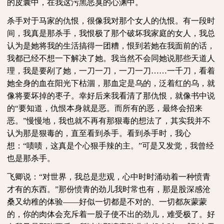
的皮囊中，在我这污黑恶臭的心渊中。
杀手对于马家的仇恨，很像我对那个女人的仇恨。有一段时
间，我真是那杀手，我恨极了那个破坏我家庭的女人，我总
认为是她将我的生活搞得一团糟，恨到若她在我面前的话，
我都已经不想一下解决了她。我当然不会同她说那些天道人
理，我是要剐了她，一刀一刀，一刀一刀……一千刀，看着
她全身的血在阳光下枯涸，那血定是乌的，泛着红的乌，就
像将要坏掉的枣子。幸好后来我看清了那仇恨，就像书中说
的“要知道，仇恨本身就是恶。而所有的恶，最终会招来
恶。”慢慢地，我也就不再有那狠毒的想法了，其实我并不
认为那是狠毒的，直至看到杀手。看到杀手时，我心
想：“啧啧，这真是个心狠手辣的主。”可是又发觉，我曾经
也是那杀手。
飞卿说：“对世界，我总是悲观，心中时时涌动着一种愤青
才有的东西。”那份愤青的劲儿我时常也有，那是股深感沧
桑又幼稚的体验——好似一切都是不对的、一切都灰蒙蒙
的，你的肉体会充斥着一股子使不出的劲儿，难受极了。好