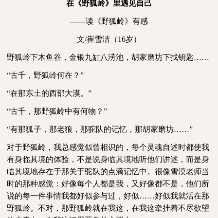
在《野狐岭》里遇见自己
——读《野狐岭》有感
文
/
崔雪洁（
16
岁）
野狐岭下木鱼谷，金银九缸八涝池，胡家磨坊下找钥匙……
“古千，野狐岭何在？”
“在那东土的西部大漠。”
“古千，那野狐岭中有何物？”
“有那狐子，那老狼，那驼队的记忆，那胡家磨坊……”
对于野狐岭，我总感觉似曾相识的，每个灵魂自述时都使我
有身临其境的体验，不是说身临其境地听他们讲述，而是身
临其境地存在于那关于驼队的点滴记忆中。很像雪漠老师当
时的那种感觉：好像每个人都是我，又好像都不是，他们所
说的每一件事情我都好似参与过，好似……好似我就活在那
野狐岭。不对，那野狐岭就在我这，在我这牵挂着不尽欲望