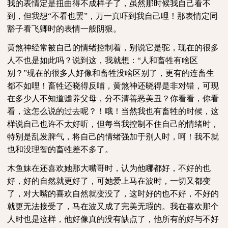
我的表情定是扭曲得不成样子了，虽然那时候我自己看不
到，但我想“不看也罢”，万一真吓到我自己哩！那表情定同
豁子看飞卿时的表情一般阴狠。
黄煞神经常被自己的情绪控制着，别说它是驼，现在的很多
人不也是如此吗？说到这，我就想：“人和畜牲有啥区
别？”现在的很多人好像和畜牲没啥区别了，更有的连畜生
都不如哩！畜牲还晓得反哺，黄煞神还晓得是非对错，可现
在多少人不知道赡养父母，分不清善恶美丑？你看看，你看
看，这怎么说的过去呢？！哦！当然我也有畜牲的时候，这
样说自己也许不太好听，但每当我控制不住自己的情绪时，
特别是乱发脾气，将自己的情绪强加于别人时，呵！我不就
也和没理智的畜牲差不多了。
木鱼妹在还喜欢她那大嘴哥时，认为他哪都好，不好的也
好，好的自然就更好了，可她爱上马在波时，一切又都变
了，对大嘴的喜欢自然就变没了，这时好的也不好，不好的
就更无法接受了，马在波又成了完美无瑕的。我在喜欢那个
人时也是这样，他好像真的没有缺点了，他所有的好与不好