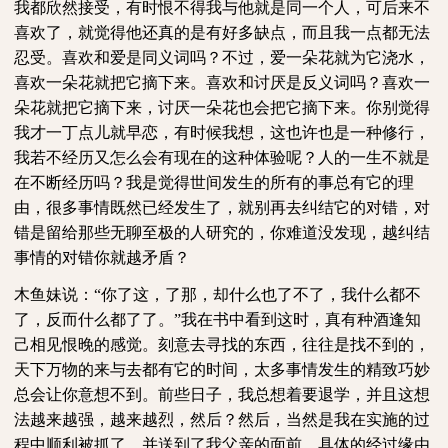
我都欣然接受，有时恨不得我与他就是同一个人，可后来不
喜欢了，就觉得他还真的是有好多缺点，而且我一点都无法
忍受。喜欢和爱是同义词吗？不过，爱一朵花就为它浇水，
喜欢一朵花就把它摘下来。喜欢和讨厌是反义词吗？喜欢一
朵花就把它摘下来，讨厌一朵花也会把它摘下来。你别觉得
我才一丁点儿就早恋，有时候我想，这也许也是一种修行，
我若不经历又怎么会有现在的这种体验呢？人的一生不就是
在不断经历吗？我是觉得世间发生的所有的事总有它的理
由，很多事情既然已经发生了，就别再去纠结它的对错，对
错是留给那些无聊至极的人研究的，你难道没发现，越纠结
事情的对错你就越矛盾？
木鱼妹说：“你了这，了那，却什么也了不了，我什么都不
了，反而什么都了了。”我在书中看到这时，真有种酒逢知
己相见恨晚的感觉。刻意去寻找的东西，往往是找不到的，
天下万物的来与去都有它的时间，太多事情发生的精致巧妙
总会让你意想不到。前些日子，我总想着要退学，并且这想
法越来越强，越来越烈，然后？然后，当然是我在实施的过
程中顺利被抓了，并送到了我父亲的面前。具体的经过缘由