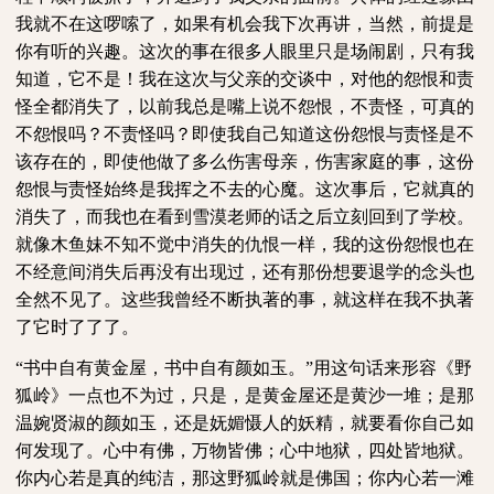
我就不在这啰嗦了，如果有机会我下次再讲，当然，前提是
你有听的兴趣。这次的事在很多人眼里只是场闹剧，只有我
知道，它不是！我在这次与父亲的交谈中，对他的怨恨和责
怪全都消失了，以前我总是嘴上说不怨恨，不责怪，可真的
不怨恨吗？不责怪吗？即使我自己知道这份怨恨与责怪是不
该存在的，即使他做了多么伤害母亲，伤害家庭的事，这份
怨恨与责怪始终是我挥之不去的心魔。这次事后，它就真的
消失了，而我也在看到雪漠老师的话之后立刻回到了学校。
就像木鱼妹不知不觉中消失的仇恨一样，我的这份怨恨也在
不经意间消失后再没有出现过，还有那份想要退学的念头也
全然不见了。这些我曾经不断执著的事，就这样在我不执著
了它时了了了。
“书中自有黄金屋，书中自有颜如玉。”用这句话来形容《野
狐岭》一点也不为过，只是，是黄金屋还是黄沙一堆；是那
温婉贤淑的颜如玉，还是妩媚慑人的妖精，就要看你自己如
何发现了。心中有佛，万物皆佛；心中地狱，四处皆地狱。
你内心若是真的纯洁，那这野狐岭就是佛国；你内心若一滩