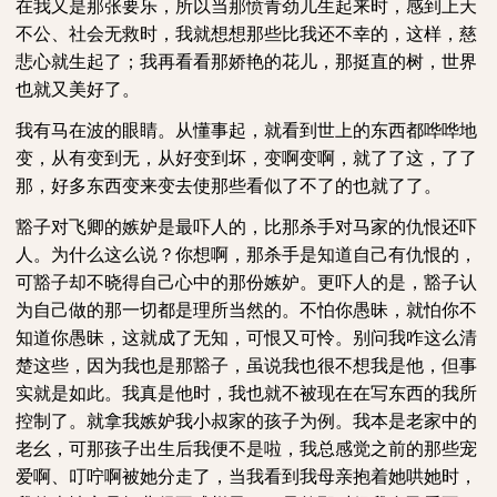
在我又是那张要乐，所以当那愤青劲儿生起来时，感到上天
不公、社会无救时，我就想想那些比我还不幸的，这样，慈
悲心就生起了；我再看看那娇艳的花儿，那挺直的树，世界
也就又美好了。
我有马在波的眼睛。从懂事起，就看到世上的东西都哗哗地
变，从有变到无，从好变到坏，变啊变啊，就了了这，了了
那，好多东西变来变去使那些看似了不了的也就了了。
豁子对飞卿的嫉妒是最吓人的，比那杀手对马家的仇恨还吓
人。为什么这么说？你想啊，那杀手是知道自己有仇恨的，
可豁子却不晓得自己心中的那份嫉妒。更吓人的是，豁子认
为自己做的那一切都是理所当然的。不怕你愚昧，就怕你不
知道你愚昧，这就成了无知，可恨又可怜。别问我咋这么清
楚这些，因为我也是那豁子，虽说我也很不想我是他，但事
实就是如此。我真是他时，我也就不被现在在写东西的我所
控制了。就拿我嫉妒我小叔家的孩子为例。我本是老家中的
老幺，可那孩子出生后我便不是啦，我总感觉之前的那些宠
爱啊、叮咛啊被她分走了，当我看到我母亲抱着她哄她时，