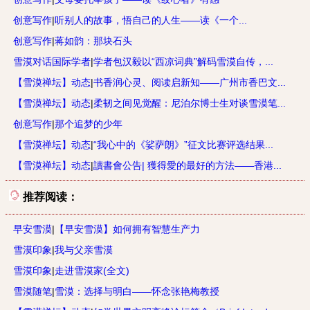
创意写作
|
听别人的故事，悟自己的人生——读《一个...
创意写作
|
蒋如韵：那块石头
雪漠对话国际学者
|
学者包汉毅以“西凉词典”解码雪漠自传，...
【雪漠禅坛】动态
|
书香润心灵、阅读启新知——广州市香巴文...
【雪漠禅坛】动态
|
柔韧之间见觉醒：尼泊尔博士生对谈雪漠笔...
创意写作
|
那个追梦的少年
【雪漠禅坛】动态
|
“我心中的《娑萨朗》”征文比赛评选结果...
【雪漠禅坛】动态
|
讀書會公告| 獲得愛的最好的方法——香港...
推荐阅读：
早安雪漠
|
【早安雪漠】如何拥有智慧生产力
雪漠印象
|
我与父亲雪漠
雪漠印象
|
走进雪漠家(全文)
雪漠随笔
|
雪漠：选择与明白——怀念张艳梅教授