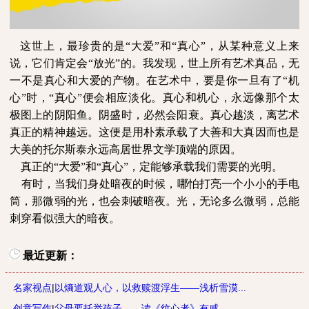
这世上，最珍贵的是“大爱”和“真心”，从某种意义上来
说，它们肯定会“放光”的。我发现，世上所有艺术真品，无
一不是真心和大爱的产物。在艺术中，要是你一旦有了“机
心”时，“真心”便会相应淡化。真心和机心，永远像那个太
极图上的阴阳鱼。阴盛时，必然会阳衰。真心越淡，离艺术
真正的精神越远。这便是用朴素承载了大善和大真因而也是
大美的托尔斯泰永远高居世界文学顶端的原因。
真正的“大爱”和“真心”，定能够承载我们需要的光明。
有时，当我们身处暗夜的时候，哪怕打亮一个小小的手电
筒，那微弱的光，也会刺破暗夜。光，无论多么微弱，总能
刺穿看似强大的暗夜。
最近更新：
名家视点
|
以熵道观人心，以救赎渡浮生——浅析雪漠...
创意写作
|
父母要托举孩子——读《纹心者》有感