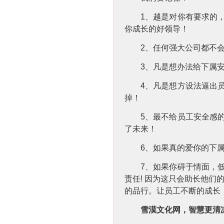
1
、越是对你有要求的
你成长的好领导！
2
、任何强大公司都不
3
、凡是想办法给下属
4
、凡是想方设法逼出
掉！
5
、最不给员工安全感
了未来！
6
、如果真的爱你的下
7
、如果你碍于情面，
责任
!
因为这只会助长他们
的品行。让员工不断的成长
雪漠文化网，智慧更清