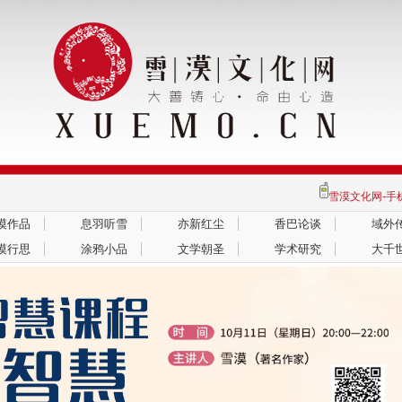
雪漠文化网-
漠作品
息羽听雪
亦新红尘
香巴论谈
域外
漠行思
涂鸦小品
文学朝圣
学术研究
大千