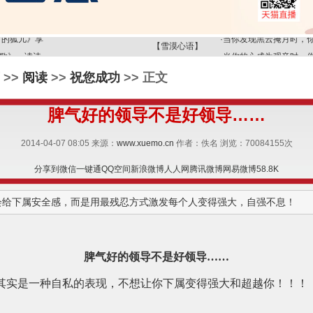
·
你眼里的世界是天堂，
月的狐儿》享
·
当你发现黑云掩月时，
【雪漠心语】
歌》，读诗
·
当你的心成为观音时，
月的狐儿
·
【雪漠心语】要想改变
>>
阅读
>>
祝您成功
>> 正文
》——广州
·
【雪漠心语】上天派了
选择的机会
·
领受狮子乳的，必须是
脾气好的领导不是好领导……
·
一切欲望都像梦一样，
忧伤的眼神
·
你舍不得用念头去打扰
2014-04-07 08:05 来源：
www.xuemo.cn
作者：佚名 浏览：
70084155
次
·
你眼里的世界是天堂，
分享到
微信
一键通
QQ空间
新浪微博
人人网
腾讯微博
网易微博
58.8K
月的狐儿》享
·
当你发现黑云掩月时，
歌》，读诗
·
当你的心成为观音时，
给下属安全感，而是用最残忍方式激发每个人变得强大，自强不息！​
月的狐儿
·
【雪漠心语】要想改变
》——广州
·
【雪漠心语】上天派了
选择的机会
·
领受狮子乳的，必须是
脾气好的领导不是好领导……
·
一切欲望都像梦一样，
忧伤的眼神
·
你舍不得用念头去打扰
其实是一种自私的表现，不想让你下属变得强大和超越你！！！