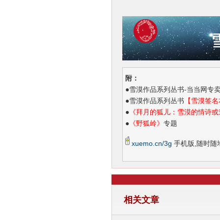
附：
●
雪漠作品系列丛书-当当网专
●
雪漠作品系列丛书
【雪漠签名
●
《拜月的狐儿：雪漠的情诗或
●
《野狐岭》
专题
xuemo.cn/3g
手机版,随时随
相关文章