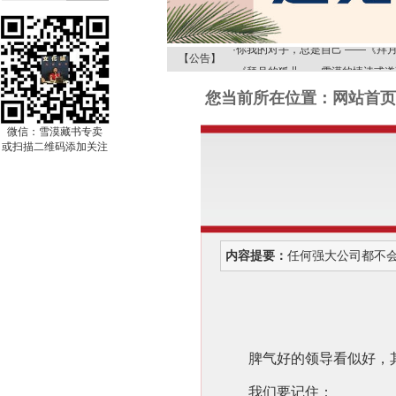
·
雪漠文化网 智慧更清凉！
·
你我的对手，总是自己 ——《拜
【公告】
·
《拜月的狐儿——雪漠的情诗或道
·
在诗歌的季节走进“春天”——《拜
您当前所在位置：网站首页 
·
从阅读文学经典来品味《解读雪漠
·
《野狐岭》探秘之——给梦想一次
微信：雪漠藏书专卖
或扫描二维码添加关注
·
《野狐岭》探秘之——骆驼的启示
·
《野狐岭》探秘之——解读木鱼爸
·
雪漠文化网 智慧更清凉！
·
你我的对手，总是自己 ——《拜
·
《拜月的狐儿——雪漠的情诗或道
内容提要：
任何强大公司都不会
·
在诗歌的季节走进“春天”——《拜
·
从阅读文学经典来品味《解读雪漠
·
《野狐岭》探秘之——给梦想一次
·
《野狐岭》探秘之——骆驼的启示
·
《野狐岭》探秘之——解读木鱼爸
脾气好的领导看似好，
我们要记住：