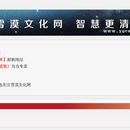
卖
本】
邮购地址
道歌》
当当专卖
地关注雪漠文化网