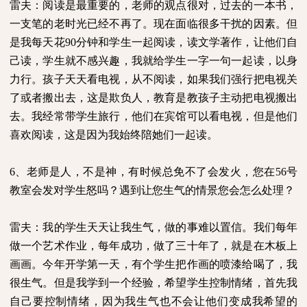
雷夫：阅读是最重要的，老师的观点很对，过去的一本书，
一支笔的老时光已经不再了。现在面临很多干扰的因素。但
是我每天花
90
分钟和学生一起阅读，读文学著作，让他们自
己读，学生就不感兴趣，我就给学生一字一句一起读，以身
力行。孩子天天看电视，从不阅读，如果我们强行把电视关
了或者搬出去，这是欺负人，教育是教孩子主动把电视搬出
去。我经常带学生旅行，他们在宾馆可以看电视，但是他们
喜欢阅读，这是因为我始终陪她们一起读。
6
、老师是人，不是神，有时候总免不了会发火，您在
56
号
教室会发对学生怒吗？遇到让您生气的情景您会怎么处理？
雷夫：我的学生天天让我生气，做的事难以置信。我们每年
做一个艺术作业，每年成功，做了三十年了，就是在木板上
画画。今年开学第一天，有个学生把作画的喷漆给喝了，我
很生气。但是我学到一个经验，希望学生控制情绪，首先我
自己要控制情绪，因为我生气也不会让他们变成我希望的