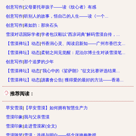
创意写作
|
父母要托举孩子——读《纹心者》有感
创意写作
|
听别人的故事，悟自己的人生——读《一个...
创意写作
|
蒋如韵：那块石头
雪漠对话国际学者
|
学者包汉毅以“西凉词典”解码雪漠自传，...
【雪漠禅坛】动态
|
书香润心灵、阅读启新知——广州市香巴文...
【雪漠禅坛】动态
|
柔韧之间见觉醒：尼泊尔博士生对谈雪漠笔...
创意写作
|
那个追梦的少年
【雪漠禅坛】动态
|
“我心中的《娑萨朗》”征文比赛评选结果...
【雪漠禅坛】动态
|
讀書會公告| 獲得愛的最好的方法——香港...
推荐阅读：
早安雪漠
|
【早安雪漠】如何拥有智慧生产力
雪漠印象
|
我与父亲雪漠
雪漠印象
|
走进雪漠家(全文)
雪漠随笔
|
雪漠：选择与明白——怀念张艳梅教授