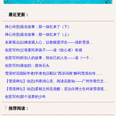
最近更新：
禅心诗意
|
薤谷故事：那一抹红来了（下）
禅心诗意
|
薤谷故事：那一抹红来了（上）
名家视点
|
以熵道观人心，以救赎渡浮生——浅析雪漠...
创意写作
|
父母要托举孩子——读《纹心者》有感
创意写作
|
听别人的故事，悟自己的人生——读《一个...
创意写作
|
蒋如韵：那块石头
雪漠对话国际学者
|
学者包汉毅以“西凉词典”解码雪漠自传，...
【雪漠禅坛】动态
|
书香润心灵、阅读启新知——广州市香巴文...
【雪漠禅坛】动态
|
柔韧之间见觉醒：尼泊尔博士生对谈雪漠笔...
创意写作
|
那个追梦的少年
推荐阅读：