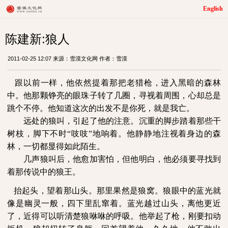
English
陈建新:狼人
2011-02-25 12:07 来源：雪漠文化网 作者：雪漠
跟以前一样，他依然提着那把老猎枪，进入黑暗的森林
中。他那颗铮亮的眼珠子转了几圈，寻视着周围，心却总是
跳个不停。他知道这次的出发不是你死，就是我亡。
远处的狼叫，引起了他的注意。沉重的脚步踏着那些干
树枝，脚下不时
“
吱吱
”
地响着。他静静地注视着身边的森
林，一切都显得如此陌生。
几声狼叫后，他愈加害怕，但他明白，他必须要寻找到
着那传说中的狼王。
抬起头，望着那山头。那里果然是狼窝。狼眼中的蓝光就
像是幽灵一般，四下里乱窜着。蓝光越过山头，离他更近
了，近得可以听清楚狼咻咻的呼吸。他举起了枪，刚要扣动