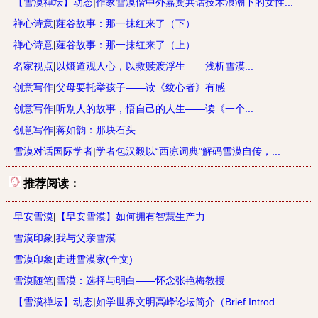
【雪漠禅坛】动态
|
作家雪漠偕中外嘉宾共话技术浪潮下的女性...
禅心诗意
|
薤谷故事：那一抹红来了（下）
禅心诗意
|
薤谷故事：那一抹红来了（上）
名家视点
|
以熵道观人心，以救赎渡浮生——浅析雪漠...
创意写作
|
父母要托举孩子——读《纹心者》有感
创意写作
|
听别人的故事，悟自己的人生——读《一个...
创意写作
|
蒋如韵：那块石头
雪漠对话国际学者
|
学者包汉毅以“西凉词典”解码雪漠自传，...
推荐阅读：
早安雪漠
|
【早安雪漠】如何拥有智慧生产力
雪漠印象
|
我与父亲雪漠
雪漠印象
|
走进雪漠家(全文)
雪漠随笔
|
雪漠：选择与明白——怀念张艳梅教授
【雪漠禅坛】动态
|
如学世界文明高峰论坛简介（Brief Introd...