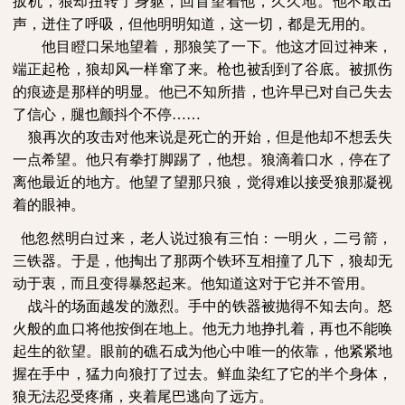
扳机，狼却扭转了身躯，回首望着他，久久地。他不敢出
声，迸住了呼吸，但他明明知道，这一切，都是无用的。
他目瞪口呆地望着，那狼笑了一下。他这才回过神来，
端正起枪，狼却风一样窜了来。枪也被刮到了谷底。被抓伤
的痕迹是那样的明显。他已不知所措，也许早已对自己失去
了信心，腿也颤抖个不停
……
狼再次的攻击对他来说是死亡的开始，但是他却不想丢失
一点希望。他只有拳打脚踢了，他想。狼滴着口水，停在了
离他最近的地方。他望了望那只狼，觉得难以接受狼那凝视
着的眼神。
他忽然明白过来，老人说过狼有三怕：一明火，二弓箭，
三铁器。于是，他掏出了那两个铁环互相撞了几下，狼却无
动于衷，而且变得暴怒起来。他知道这对于它并不管用。
战斗的场面越发的激烈。手中的铁器被抛得不知去向。怒
火般的血口将他按倒在地上。他无力地挣扎着，再也不能唤
起生的欲望。眼前的礁石成为他心中唯一的依靠，他紧紧地
握在手中，猛力向狼打了过去。鲜血染红了它的半个身体，
狼无法忍受疼痛，夹着尾巴逃向了远方。